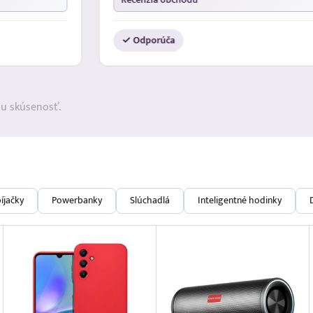
✓ Odporúča
ju skúsenosť.
íjačky
Powerbanky
Slúchadlá
Inteligentné hodinky