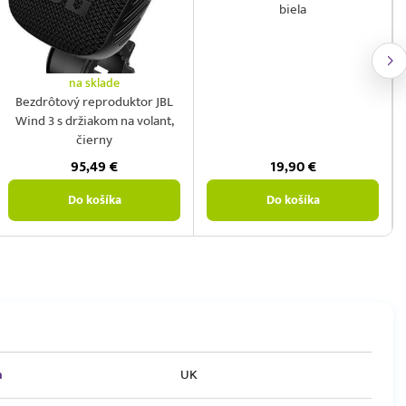
biela
na sklade
Bezdrôtový reproduktor JBL
Wind 3 s držiakom na volant,
čierny
95,49
€
19,90
€
Do košíka
Do košíka
a
UK