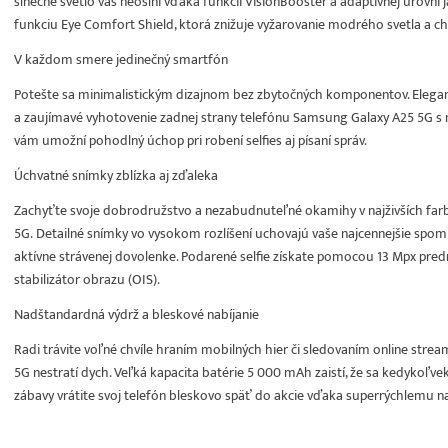
slnečné svetlo vás neoslní vďaka funkcii VisionBooster a adaptívnej úrovni
funkciu Eye Comfort Shield, ktorá znižuje vyžarovanie modrého svetla a ch
V každom smere jedinečný smartfón
Potešte sa minimalistickým dizajnom bez zbytočných komponentov. Elegant
a zaujímavé vyhotovenie zadnej strany telefónu Samsung Galaxy A25 5G 
vám umožní pohodlný úchop pri robení selfies aj písaní správ.
Úchvatné snímky zblízka aj zďaleka
Zachyťte svoje dobrodružstvo a nezabudnuteľné okamihy v najživších fa
5G. Detailné snímky vo vysokom rozlíšení uchovajú vaše najcennejšie spomien
aktívne strávenej dovolenke. Podarené selfie získate pomocou 13 Mpx pr
stabilizátor obrazu (OIS).
Nadštandardná výdrž a bleskové nabíjanie
Radi trávite voľné chvíle hraním mobilných hier či sledovaním online strea
5G nestratí dych. Veľká kapacita batérie 5 000 mAh zaistí, že sa kedykoľv
zábavy vrátite svoj telefón bleskovo späť do akcie vďaka superrýchlemu na