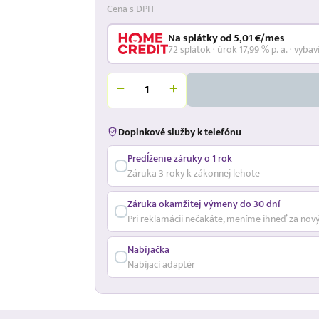
Cena s DPH
Na splátky od 5,01 €/mes
72 splátok · úrok 17,99 % p. a. · vybav
Doplnkové služby k telefónu
Predĺženie záruky o 1 rok
Záruka 3 roky k zákonnej lehote
Záruka okamžitej výmeny do 30 dní
Pri reklamácii nečakáte, meníme ihneď za nov
Nabíjačka
Nabíjací adaptér