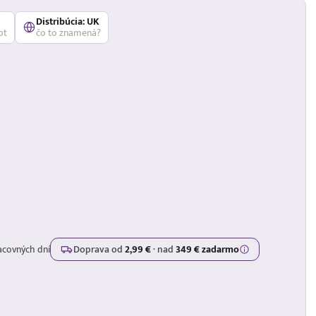
Distribúcia: UK
ot
čo to znamená?
acovných dní
Doprava od
2,99 €
·
nad
349 € zadarmo