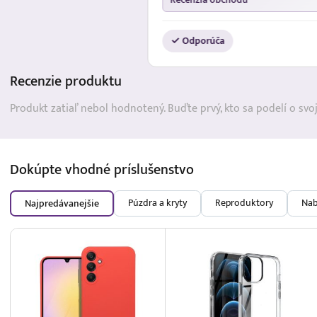
✓ Odporúča
Recenzie
produktu
Produkt zatiaľ nebol hodnotený. Buďte prvý, kto sa podelí o svo
Dokúpte vhodné
príslušenstvo
Púzdra a kryty
Reproduktory
Nab
Najpredávanejšie