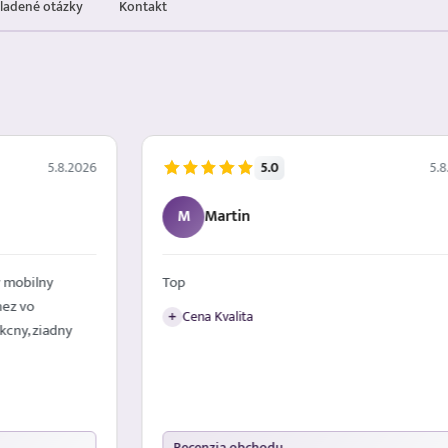
kladené otázky
Kontakt
5.0
5.8.2026
5.8
M
Martin
 mobilny
Top
nez vo
Cena Kvalita
+
kcny, ziadny
Recenzia obchodu