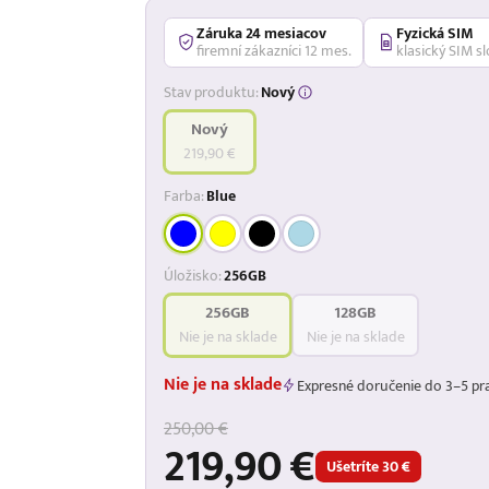
Záruka 24 mesiacov
Fyzická SIM
firemní zákazníci 12 mes.
klasický SIM sl
Stav produktu:
Nový
Nový
219,90 €
Farba:
Blue
Úložisko:
256GB
256GB
128GB
Nie je na sklade
Nie je na sklade
Nie je na sklade
Expresné doručenie do 3–5 pr
250,00 €
219,90 €
Ušetríte 30 €