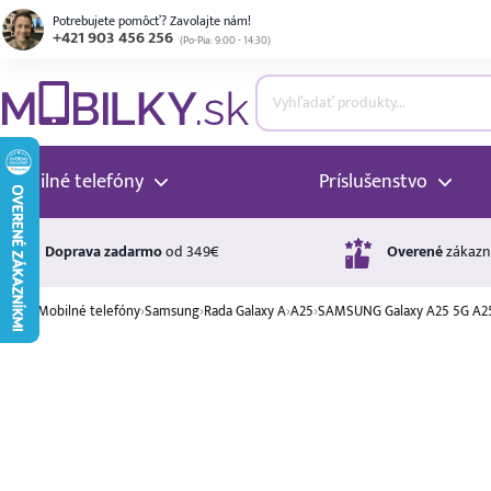
Potrebujete pomôcť? Zavolajte nám!
+421 903 456 256
(
Po-Pia: 9:00 - 14:30
)
ubmenu
ubmenu
Mobilné telefóny
Príslušenstvo
ubmenu
Doprava zadarmo
od 349€
Overené
zákazn
›
Mobilné telefóny
›
Samsung
›
Rada Galaxy A
›
A25
›
SAMSUNG Galaxy A25 5G A2
ubmenu
A ↑
A
G
Úrok
ubmenu
17,99 %
p.a.