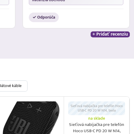
✓ Odporúča
+ Pridať recenziu
Dátové káble
Sieťová nabíjačka pre telefón Hoco
USB-C PD 20 W N14, biela
na sklade
Sieťová nabíjačka pre telefón
Hoco USB-C PD 20 W N14,