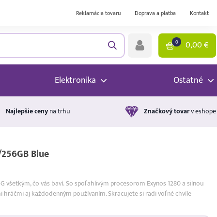
Reklamácia tovaru
Doprava a platba
Kontakt
0
0,00
€
Elektronika
Ostatné
Najlepšie ceny
na trhu
Značkový tovar
v eshope
256GB Blue
5G všetkým, čo vás baví. So spoľahlivým procesorom Exynos 1280 a silnou
i hráčmi aj každodenným používaním. Skracujete si radi voľné chvíle