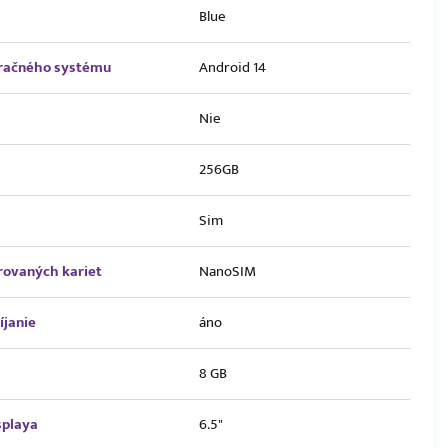
Blue
eračného systému
Android 14
Nie
256GB
Sim
rovaných kariet
NanoSIM
íjanie
áno
8 GB
splaya
6.5"