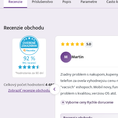
Recenzie
Príslušenstvo
Popis
Parametre
Často 
Recenzie
obchodu
5.0
5.8.2026
M
Martin
é mailom. Spokojna
Ziadny problem s nakupom, kupeny
telefon za ovela vyhodnejsiu cenu 
Celkový počet hodnotení
4 486
"vacsich" eshopoch. Mobil novy, fun
Zobraziť recenzie obchodu
problem s kvalitou, verziou OS atd.
Vyborne ceny Rychle dorucenie
+
Recenzia obchodu