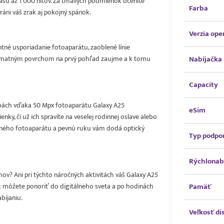
 jasu až 1 000 nitov. Za tmavých podmienok oceníte
Farba
ráni váš zrak aj pokojný spánok.
Verzia op
né usporiadanie fotoaparátu, zaoblené línie
s matným povrchom na prvý pohľad zaujme a k tomu
Nabíjačka
Capacity
rbách vďaka 50 Mpx fotoaparátu Galaxy A25
eSim
ky, či už ich spravíte na veselej rodinnej oslave alebo
edného fotoaparátu a pevnú ruku vám dodá optický
Typ podpo
Rýchlonab
mov? Ani pri týchto náročných aktivitách váš Galaxy A25
ek môžete ponoriť do digitálneho sveta a po hodinách
Pamäť
bíjaniu.
Veľkosť di