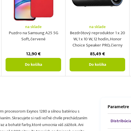
na sklade
na sklade
Puzdro na Samsung A25 5G
Bezdrôtový reproduktor 1 x 20
Soft, červené
W, 1 x 10 W, 12 hodín, Honor
Choice Speaker PRO, čierny
12,90
€
85,49
€
Do košíka
Do košíka
Parametre
vým procesorom Exynos 1280 a silnou batériou s
aním. Skracujete si radi voľné chvíle prechádzaním
Distribúci
raz a bohaté farby, ktoré umocnia váš zážitok. Ani