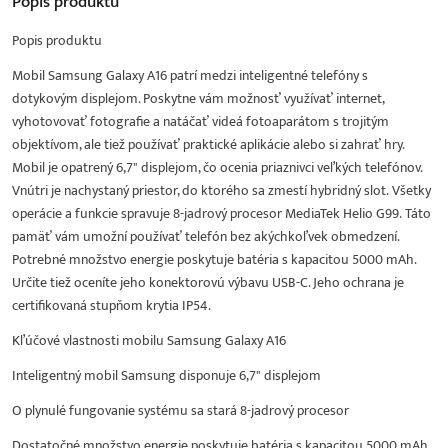
Popis
produktu
Popis produktu
Mobil Samsung Galaxy A16 patrí medzi inteligentné telefóny s
dotykovým displejom. Poskytne vám možnosť využívať internet,
vyhotovovať fotografie a natáčať videá fotoaparátom s trojitým
objektívom, ale tiež používať praktické aplikácie alebo si zahrať hry.
Mobil je opatrený 6,7" displejom, čo ocenia priaznivci veľkých telefónov.
Vnútri je nachystaný priestor, do ktorého sa zmestí hybridný slot. Všetky
operácie a funkcie spravuje 8-jadrový procesor MediaTek Helio G99. Táto
pamäť vám umožní používať telefón bez akýchkoľvek obmedzení.
Potrebné množstvo energie poskytuje batéria s kapacitou 5000 mAh.
Určite tiež oceníte jeho konektorovú výbavu USB-C. Jeho ochrana je
certifikovaná stupňom krytia IP54.
Kľúčové vlastnosti mobilu Samsung Galaxy A16
Inteligentný mobil Samsung disponuje 6,7" displejom
O plynulé fungovanie systému sa stará 8-jadrový procesor
Dostatočné množstvo energie poskytuje batéria s kapacitou 5000 mAh