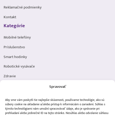
Reklamačné podmienky
Kontakt
Kategórie
Mobilné telefóny
Príslušenstvo
Smart hodinky
Robotické vysávače
Zdravie
Elektromobilita
Spravovať
Herná zóna
Aby sme vám poskytli tie najlepšie skúsenosti, používame technológie, ako sú
Dôležité odkazy
súbory cookie na ukladanie a/alebo prístup k informáciám o zariadení. Súhlas s
týmito technológiami nám umožní spracovávať údaje, ako je správanie pri
prehliadaní alebo jedinečné ID na tejto stránke. Nesúhlas alebo odvolanie súhlasu