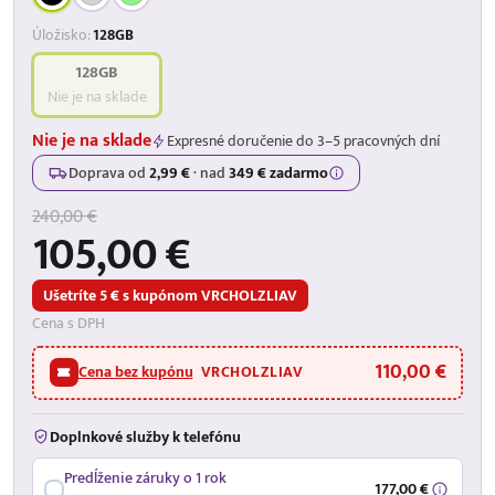
Úložisko:
128GB
128GB
Nie je na sklade
Nie je na sklade
Expresné doručenie do 3–5 pracovných dní
Doprava od
2,99 €
·
nad
349 € zadarmo
240,00 €
105,00 €
Ušetríte 5 € s kupónom VRCHOLZLIAV
Cena s DPH
110,00 €
Cena bez kupónu
VRCHOLZLIAV
Doplnkové služby k telefónu
Predĺženie záruky o 1 rok
177,00 €