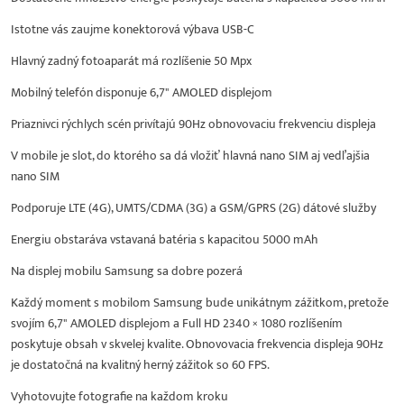
Istotne vás zaujme konektorová výbava USB-C
Hlavný zadný fotoaparát má rozlíšenie 50 Mpx
Mobilný telefón disponuje 6,7" AMOLED displejom
Priaznivci rýchlych scén privítajú 90Hz obnovovaciu frekvenciu displeja
V mobile je slot, do ktorého sa dá vložiť hlavná nano SIM aj vedľajšia
nano SIM
Podporuje LTE (4G), UMTS/CDMA (3G) a GSM/GPRS (2G) dátové služby
Energiu obstaráva vstavaná batéria s kapacitou 5000 mAh
Na displej mobilu Samsung sa dobre pozerá
Každý moment s mobilom Samsung bude unikátnym zážitkom, pretože
svojím 6,7" AMOLED displejom a Full HD 2340 × 1080 rozlíšením
poskytuje obsah v skvelej kvalite. Obnovovacia frekvencia displeja 90Hz
je dostatočná na kvalitný herný zážitok so 60 FPS.
Vyhotovujte fotografie na každom kroku