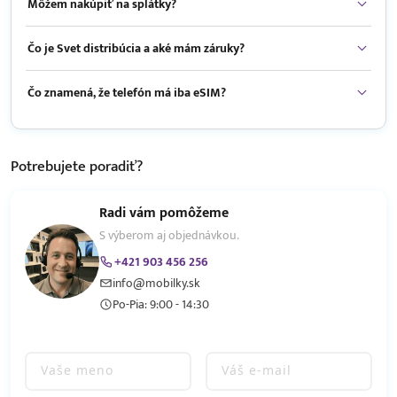
Môžem nakúpiť na splátky?
Čo je Svet distribúcia a aké mám záruky?
Čo znamená, že telefón má iba eSIM?
Potrebujete
poradiť?
Radi vám pomôžeme
S výberom aj objednávkou.
+421 903 456 256
info@mobilky.sk
Po-Pia: 9:00 - 14:30