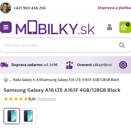
Doprava a platba
+421 903 456 256
0
bmenu
bmenu
bmenu
Doprava zadarmo
od 349€
Overené
zákazníkmi
›
…
›
Rada Galaxy A
›
A16
Samsung Galaxy A16 LTE A165F 4GB/128GB Black
Samsung Galaxy A16 LTE A165F 4GB/128GB Black
bmenu
0,0
0 hodnotení
bmenu
A ↑
A
G
Úrok
17,99 %
p.a.