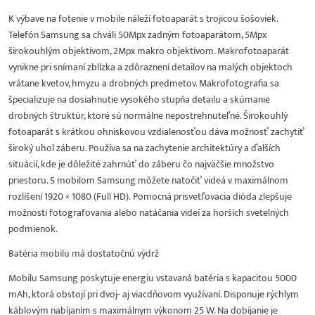
K výbave na fotenie v mobile náleží fotoaparát s trojicou šošoviek.
Telefón Samsung sa chváli 50Mpx zadným fotoaparátom, 5Mpx
širokouhlým objektívom, 2Mpx makro objektívom. Makrofotoaparát
vynikne pri snímaní zblízka a zdôraznení detailov na malých objektoch
vrátane kvetov, hmyzu a drobných predmetov. Makrofotografia sa
špecializuje na dosiahnutie vysokého stupňa detailu a skúmanie
drobných štruktúr, ktoré sú normálne nepostrehnuteľné. Širokouhlý
fotoaparát s krátkou ohniskovou vzdialenosťou dáva možnosť zachytiť
široký uhol záberu. Používa sa na zachytenie architektúry a ďalších
situácií, kde je dôležité zahrnúť do záberu čo najväčšie množstvo
priestoru. S mobilom Samsung môžete natočiť videá v maximálnom
rozlíšení 1920 × 1080 (Full HD). Pomocná prisvetľovacia dióda zlepšuje
možnosti fotografovania alebo natáčania videí za horších svetelných
podmienok.
Batéria mobilu má dostatočnú výdrž
Mobilu Samsung poskytuje energiu vstavaná batéria s kapacitou 5000
mAh, ktorá obstojí pri dvoj- aj viacdňovom využívaní. Disponuje rýchlym
káblovým nabíjaním s maximálnym výkonom 25 W. Na dobíjanie je