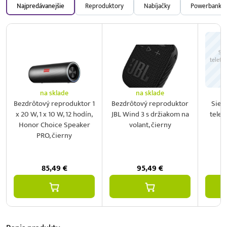
Najpredávanejšie
Reproduktory
Nabíjačky
Powerbanky
Sie
telefó
na sklade
na sklade
Bezdrôtový reproduktor 1
Bezdrôtový reproduktor
Sieť
x 20 W, 1 x 10 W, 12 hodín,
JBL Wind 3 s držiakom na
telef
Honor Choice Speaker
volant, čierny
2
PRO, čierny
85,49
€
95,49
€