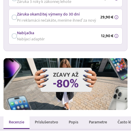
Záruka 3 roky k zákonnej lehote
Záruka okamžitej výmeny do 30 dní
29,90 €
Pri reklamácii nečakáte, meníme ihneď za nový
Nabíjačka
12,90 €
Nabíjací adaptér
Recenzie
Príslušenstvo
Popis
Parametre
Často k