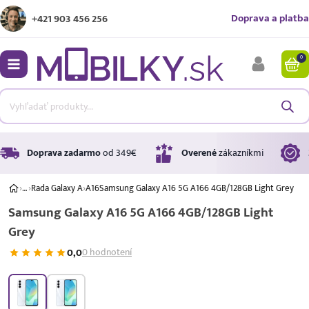
Doprava a platba
+421 903 456 256
0
bmenu
bmenu
bmenu
Doprava zadarmo
od 349€
Overené
zákazníkmi
›
…
›
Rada Galaxy A
›
A16
Samsung Galaxy A16 5G A166 4GB/128GB Light Grey
Samsung Galaxy A16 5G A166 4GB/128GB Light
bmenu
Grey
bmenu
0,0
0 hodnotení
A ↑
A
G
Úrok