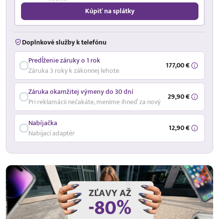
Kúpiť na splátky
Doplnkové služby k telefónu
Predĺženie záruky o 1 rok
177,00 €
Záruka 3 roky k zákonnej lehote
Záruka okamžitej výmeny do 30 dní
29,90 €
Pri reklamácii nečakáte, meníme ihneď za nový
Nabíjačka
12,90 €
Nabíjací adaptér