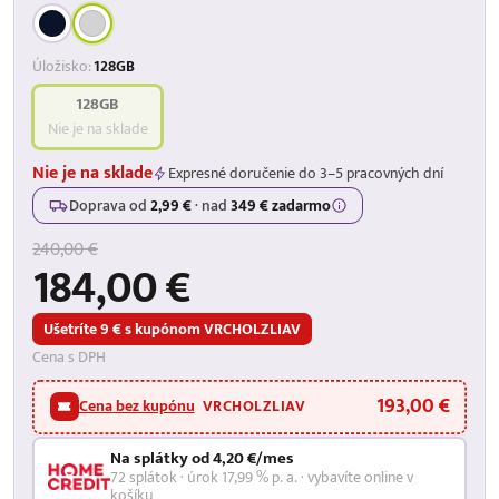
Úložisko:
128GB
128GB
Nie je na sklade
Nie je na sklade
Expresné doručenie do 3–5 pracovných dní
Doprava od
2,99 €
·
nad
349 € zadarmo
240,00 €
184,00 €
Ušetríte 9 € s kupónom VRCHOLZLIAV
Cena s DPH
193,00 €
Cena bez kupónu
VRCHOLZLIAV
Na splátky od 4,20 €/mes
72 splátok · úrok 17,99 % p. a. · vybavíte online v
košíku