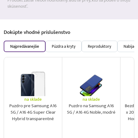
Produkt zatiaľ nebol hodnotený. Buďte prvý, kto sa podelí o svoju
skúsenosť.
Dokúpte vhodné
príslušenstvo
Najpredávanejšie
Púzdra a kryty
Reproduktory
Nabíjačk
na sklade
na sklade
Puzdro pre Samsung A16
Puzdro na Samsung A16
Bezdrô
5G / A16 4G Super Clear
5G / A16 4G Noble, modré
x 20 W
Hybrid transparentné
Hono