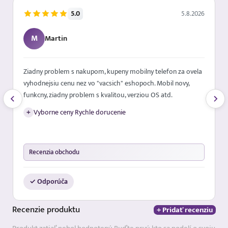
5.0
5.8.2026
M
Martin
Ziadny problem s nakupom, kupeny mobilny telefon za ovela
vyhodnejsiu cenu nez vo "vacsich" eshopoch. Mobil novy,
funkcny, ziadny problem s kvalitou, verziou OS atd.
+
Vyborne ceny Rychle dorucenie
Recenzia obchodu
✓ Odporúča
Recenzie
produktu
+ Pridať recenziu