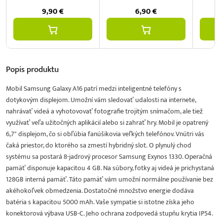
9,90
€
6,90
€
Popis
produktu
Mobil Samsung Galaxy A16 patrí medzi inteligentné telefóny s
dotykovým displejom. Umožní vám sledovať udalosti na internete,
nahrávať videá a vyhotovovať fotografie trojitým snímačom, ale tiež
využívať veľa užitočných aplikácií alebo si zahrať hry. Mobil je opatrený
6,7" displejom, čo si obľúbia fanúšikovia veľkých telefónov. Vnútri vás
čaká priestor, do ktorého sa zmestí hybridný slot. O plynulý chod
systému sa postará 8-jadrový procesor Samsung Exynos 1330. Operačná
pamäť disponuje kapacitou 4 GB. Na súbory, fotky aj videá je prichystaná
128GB interná pamäť. Táto pamäť vám umožní normálne používanie bez
akéhokoľvek obmedzenia. Dostatočné množstvo energie dodáva
batéria s kapacitou 5000 mAh. Vaše sympatie si istotne získa jeho
konektorová výbava USB-C. Jeho ochrana zodpovedá stupňu krytia IP54.