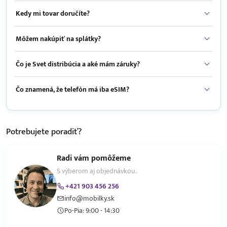
Kedy mi tovar doručíte?
Môžem nakúpiť na splátky?
Čo je Svet distribúcia a aké mám záruky?
Čo znamená, že telefón má iba eSIM?
Potrebujete
poradiť?
Radi vám pomôžeme
S výberom aj objednávkou.
+421 903 456 256
info@mobilky.sk
Po-Pia: 9:00 - 14:30