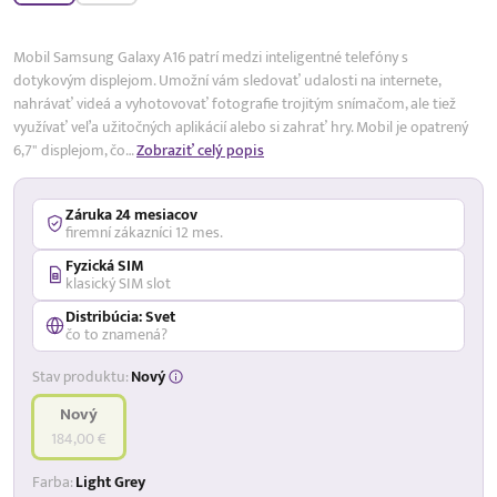
17,99 %
p.a.
Mobil Samsung Galaxy A16 patrí medzi inteligentné telefóny s
dotykovým displejom. Umožní vám sledovať udalosti na internete,
nahrávať videá a vyhotovovať fotografie trojitým snímačom, ale tiež
využívať veľa užitočných aplikácií alebo si zahrať hry. Mobil je opatrený
6,7" displejom, čo…
Zobraziť celý popis
Záruka 24 mesiacov
firemní zákazníci 12 mes.
Fyzická SIM
klasický SIM slot
Distribúcia: Svet
čo to znamená?
Stav produktu:
Nový
Nový
184,00 €
Farba:
Light Grey