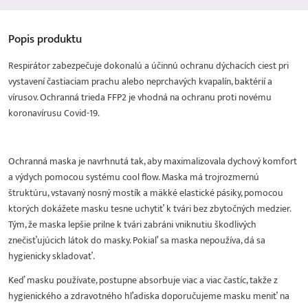
Popis
produktu
Respirátor zabezpečuje dokonalú a účinnú ochranu dýchacích ciest pri
vystavení častiaciam prachu alebo neprchavých kvapalín, baktérií a
vírusov. Ochranná trieda FFP2 je vhodná na ochranu proti novému
koronavírusu Covid-19.
Ochranná maska je navrhnutá tak, aby maximalizovala dychový komfort
a výdych pomocou systému cool flow. Maska má trojrozmernú
štruktúru, vstavaný nosný mostík a mäkké elastické pásiky, pomocou
ktorých dokážete masku tesne uchytiť k tvári bez zbytočných medzier.
Tým, že maska lepšie prilne k tvári zabráni vniknutiu škodlivých
znečisťujúcich látok do masky. Pokiaľ sa maska nepoužíva, dá sa
hygienicky skladovať.
Keď masku používate, postupne absorbuje viac a viac častíc, takže z
hygienického a zdravotného hľadiska doporučujeme masku meniť na