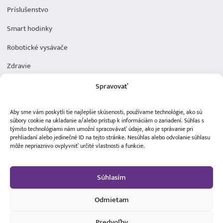
Príslušenstvo
Smart hodinky
Robotické vysávače
Zdravie
Elektromobilita
Spravovať
Herná zóna
Aby sme vám poskytli tie najlepšie skúsenosti, používame technológie, ako sú
Dôležité odkazy
súbory cookie na ukladanie a/alebo prístup k informáciám o zariadení. Súhlas s
týmito technológiami nám umožní spracovávať údaje, ako je správanie pri
prehliadaní alebo jedinečné ID na tejto stránke. Nesúhlas alebo odvolanie súhlasu
Obchodné podmienky
môže nepriaznivo ovplyvniť určité vlastnosti a funkcie.
Ochrana osobných údajov
Súhlasím
Doprava a platba
Reklamácia tovaru
Odmietam
Predvoľby