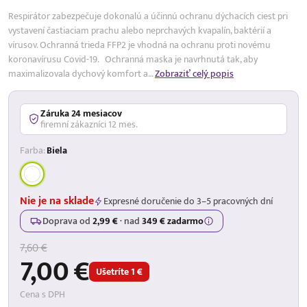
Respirátor zabezpečuje dokonalú a účinnú ochranu dýchacích ciest pri
vystavení častiaciam prachu alebo neprchavých kvapalín, baktérií a
vírusov. Ochranná trieda FFP2 je vhodná na ochranu proti novému
koronavírusu Covid-19. Ochranná maska je navrhnutá tak, aby
maximalizovala dychový komfort a…
Zobraziť celý popis
Záruka 24 mesiacov
firemní zákazníci 12 mes.
Farba:
Biela
Nie je na sklade
Expresné doručenie do 3–5 pracovných dní
Doprava od
2,99 €
·
nad
349 € zadarmo
7,60 €
7,00 €
Ušetríte 1 €
Cena s DPH