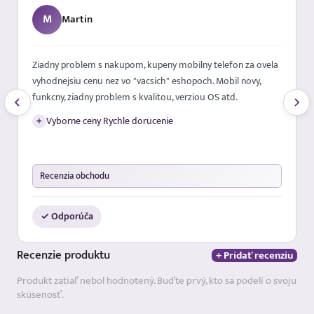
M
Martin
Ziadny problem s nakupom, kupeny mobilny telefon za ovela
vyhodnejsiu cenu nez vo "vacsich" eshopoch. Mobil novy,
funkcny, ziadny problem s kvalitou, verziou OS atd.
+
Vyborne ceny Rychle dorucenie
Recenzia obchodu
✓ Odporúča
Recenzie
produktu
+ Pridať recenziu
Produkt zatiaľ nebol hodnotený. Buďte prvý, kto sa podelí o svoju
skúsenosť.