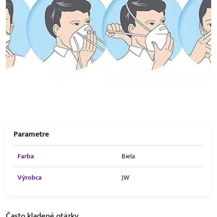
Parametre
Farba
Biela
Výrobca
JW
Často kladené
otázky