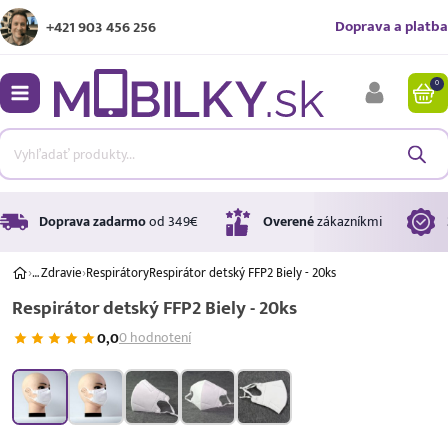
Doprava a platba
+421 903 456 256
0
bmenu
bmenu
bmenu
Doprava zadarmo
od 349€
Overené
zákazníkmi
›
…
Zdravie
›
Respirátory
Respirátor detský FFP2 Biely - 20ks
Respirátor detský FFP2 Biely - 20ks
bmenu
0,0
0 hodnotení
bmenu
Úrok
17,99 %
p.a.