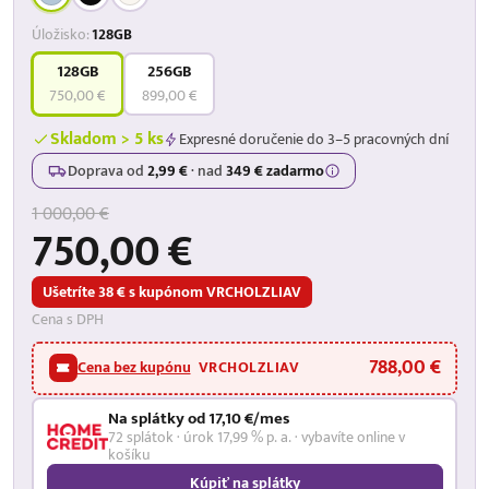
Úložisko:
128GB
128GB
256GB
750,00 €
899,00 €
Skladom > 5 ks
Expresné doručenie do 3–5 pracovných dní
Doprava od
2,99 €
·
nad
349 € zadarmo
1 000,00 €
750,00 €
Ušetríte 38 € s kupónom VRCHOLZLIAV
Cena s DPH
788,00 €
Cena bez kupónu
VRCHOLZLIAV
Na splátky od 17,10 €/mes
72 splátok · úrok 17,99 % p. a. · vybavíte online v
košíku
Kúpiť na splátky