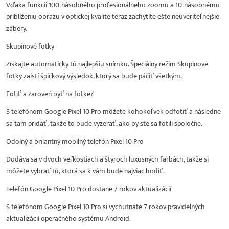
Vďaka funkcii 100-násobného profesionálneho zoomu a 10-násobnému
priblíženiu obrazu v optickej kvalite teraz zachytíte ešte neuveriteľnejšie
zábery.
Skupinové fotky
Získajte automaticky tú najlepšiu snímku. Špeciálny režim Skupinové
fotky zaistí špičkový výsledok, ktorý sa bude páčiť všetkým.
Fotiť a zároveň byť na fotke?
S telefónom Google Pixel 10 Pro môžete kohokoľvek odfotiť a následne
sa tam pridať, takže to bude vyzerať, ako by ste sa fotili spoločne.
Odolný a brilantný mobilný telefón Pixel 10 Pro
Dodáva sa v dvoch veľkostiach a štyroch luxusných farbách, takže si
môžete vybrať tú, ktorá sa k vám bude najviac hodiť.
Telefón Google Pixel 10 Pro dostane 7 rokov aktualizácií
S telefónom Google Pixel 10 Pro si vychutnáte 7 rokov pravidelných
aktualizácií operačného systému Android.