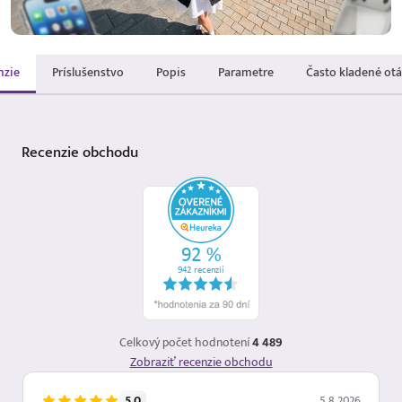
nzie
Príslušenstvo
Popis
Parametre
Často kladené ot
Recenzie
obchodu
Celkový počet hodnotení
4 489
Zobraziť recenzie obchodu
5.0
5.8.2026