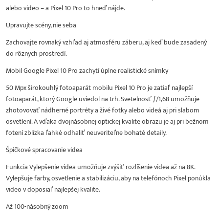
alebo video – a Pixel 10 Pro to hneď nájde.
Upravujte scény, nie seba
Zachovajte rovnaký vzhľad aj atmosféru záberu, aj keď bude zasadený
do rôznych prostredí.
Mobil Google Pixel 10 Pro zachytí úplne realistické snímky
50 Mpx širokouhlý fotoaparát mobilu Pixel 10 Pro je zatiaľ najlepší
fotoaparát, ktorý Google uviedol na trh. Svetelnosť ƒ/1,68 umožňuje
zhotovovať nádherné portréty a živé fotky alebo videá aj pri slabom
osvetlení. A vďaka dvojnásobnej optickej kvalite obrazu je aj pri bežnom
fotení zblízka ľahké odhaliť neuveriteľne bohaté detaily.
Špičkové spracovanie videa
Funkcia Vylepšenie videa umožňuje zvýšiť rozlíšenie videa až na 8K.
Vylepšuje farby, osvetlenie a stabilizáciu, aby na telefónoch Pixel ponúkla
video v doposiaľ najlepšej kvalite.
Až 100-násobný zoom