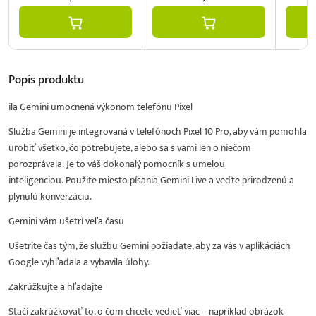
Popis
produktu
ila Gemini umocnená výkonom telefónu Pixel
Služba Gemini je integrovaná v telefónoch Pixel 10 Pro, aby vám pomohla
urobiť všetko, čo potrebujete, alebo sa s vami len o niečom
porozprávala. Je to váš dokonalý pomocník s umelou
inteligenciou. Použite miesto písania Gemini Live a veďte prirodzenú a
plynulú konverzáciu.
Gemini vám ušetrí veľa času
Ušetrite čas tým, že službu Gemini požiadate, aby za vás v aplikáciách
Google vyhľadala a vybavila úlohy.
Zakrúžkujte a hľadajte
Stačí zakrúžkovať to, o čom chcete vedieť viac – napríklad obrázok