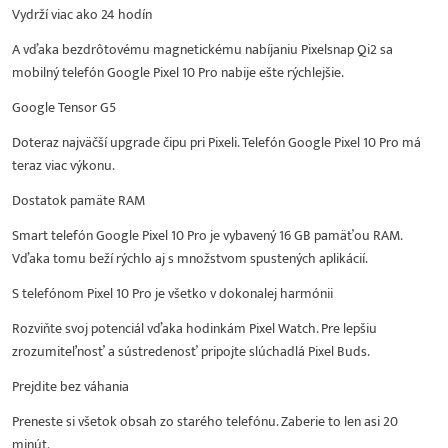
Vydrží viac ako 24 hodín
A vďaka bezdrôtovému magnetickému nabíjaniu Pixelsnap Qi2 sa
mobilný telefón Google Pixel 10 Pro nabije ešte rýchlejšie.
Google Tensor G5
Doteraz najväčší upgrade čipu pri Pixeli. Telefón Google Pixel 10 Pro má
teraz viac výkonu.
Dostatok pamäte RAM
Smart telefón Google Pixel 10 Pro je vybavený 16 GB pamäťou RAM.
Vďaka tomu beží rýchlo aj s množstvom spustených aplikácií.
S telefónom Pixel 10 Pro je všetko v dokonalej harmónii
Rozviňte svoj potenciál vďaka hodinkám Pixel Watch. Pre lepšiu
zrozumiteľnosť a sústredenosť pripojte slúchadlá Pixel Buds.
Prejdite bez váhania
Preneste si všetok obsah zo starého telefónu. Zaberie to len asi 20
minút.