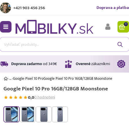
Doprava a platba
+421 903 456 256
0
bmenu
bmenu
bmenu
Doprava zadarmo
od 349€
Overené
zákazníkmi
›
…
›
Google
›
Pixel 10 Pro
Google Pixel 10 Pro 16GB/128GB Moonstone
Google Pixel 10 Pro 16GB/128GB Moonstone
bmenu
0,0
0 hodnotení
bmenu
A ↑
A
G
Úrok
17,99 %
p.a.