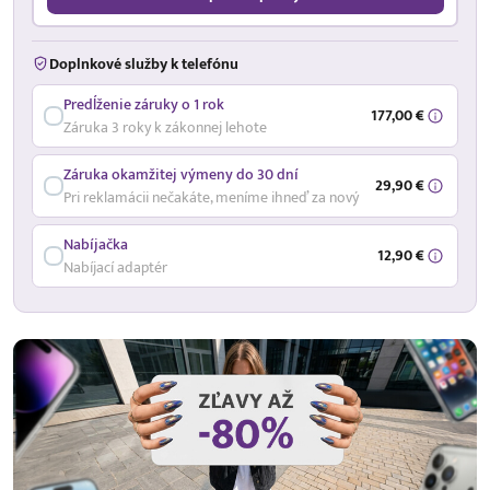
Doplnkové služby k telefónu
Predĺženie záruky o 1 rok
177,00 €
Záruka 3 roky k zákonnej lehote
Záruka okamžitej výmeny do 30 dní
29,90 €
Pri reklamácii nečakáte, meníme ihneď za nový
Nabíjačka
12,90 €
Nabíjací adaptér