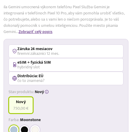
ila Gemini umocnená výkonom telefónu Pixel Služba Gemini je
integrovaná v telefónoch Pixel 10 Pro, aby vám pomohla urobiť všetko,
čo potrebujete, alebo sa s vami len o niečom porozprávala. Je to váš
dokonalý pomocník s umelou inteligenciou. Použite miesto písania
Gemini…
Zobraziť celý popis
Záruka 24 mesiacov
firemní zákazníci 12 mes.
eSIM + fyzická SIM
hybridný slot
Distribúcia: EÚ
čo to znamená?
Stav produktu:
Nový
Nový
750,00 €
Farba:
Moonstone