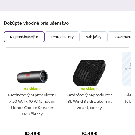
Dokúpte vhodné
príslušenstvo
Najpredávanejšie
Reproduktory
Nabíjačky
Powerbanky
Sie
telefó
na sklade
na sklade
Bezdrôtový reproduktor 1
Bezdrôtový reproduktor
Sieť
x 20 W, 1 x 10 W, 12 hodín,
JBL Wind 3 s držiakom na
telef
Honor Choice Speaker
volant, čierny
2
PRO, čierny
85,49
€
95,49
€