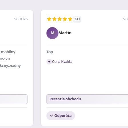
5.0
5.8.2026
5.8
M
Martin
 mobilny
Top
nez vo
Cena Kvalita
+
kcny, ziadny
Recenzia obchodu
✓ Odporúča