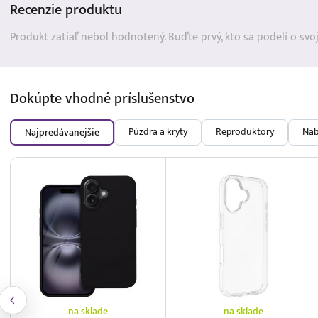
Recenzie
produktu
Produkt zatiaľ nebol hodnotený. Buďte prvý, kto sa podelí o svo
Dokúpte vhodné
príslušenstvo
Púzdra a kryty
Reproduktory
Nab
Najpredávanejšie
na sklade
na sklade