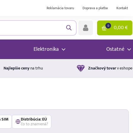
Reklamácia tovaru
Doprava a platba
Kontakt
0
0,00
€
Elektronika
Ostatné
Najlepšie ceny
na trhu
Značkový tovar
v eshope
á SIM
Distribúcia: EÚ
čo to znamená?