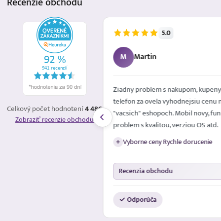
Recenzie
obchodu
5.0
5.8.2026
M
Martin
é mailom. Spokojna
Ziadny problem s nakupom, kupeny
telefon za ovela vyhodnejsiu cenu 
Celkový počet hodnotení
4 486
"vacsich" eshopoch. Mobil novy, fun
Zobraziť recenzie obchodu
problem s kvalitou, verziou OS atd.
Vyborne ceny Rychle dorucenie
+
Recenzia obchodu
✓ Odporúča