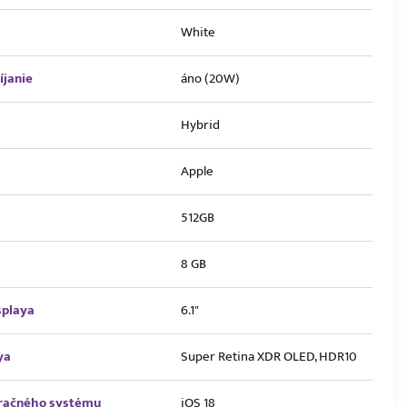
White
íjanie
áno (20W)
Hybrid
Apple
512GB
8 GB
splaya
6.1"
ya
Super Retina XDR OLED, HDR10
eračného systému
iOS 18