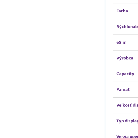
Farba
Rýchlonab
eSim
Výrobca
Capacity
Pamäť
Veľkosť di
Typ displa
Verzia op