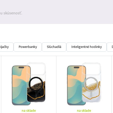
ju skúsenosť.
íjačky
Powerbanky
Slúchadlá
Inteligentné hodinky
na sklade
na sklade