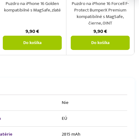
Puzdro na iPhone 16 Golden
Puzdro na iPhone 16 Forcell F-
kompatibilné s MagSafe, zlaté
Protect BumperX Premium
kompatibilné s MagSafe,
čierne, 0INT
9,90
€
9,90
€
Do košíka
Do košíka
Nie
a
EÚ
atérie
2815 mAh