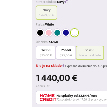
Stav produktu:
Nový
Nový
1 440,00 €
Farba:
White
Úložisko:
512GB
128GB
256GB
512GB
710,00 €
795,00 €
Nie je na sklade
Nie je na sklade
Expresné doručenie do 3–5 pr
1 440,00 €
Cena s DPH
Na splátky od 32,84 €/mes
72 splátok · úrok 17,99 % p. a. · vybav