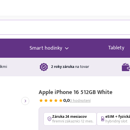
Tablety
Smart hodinky
íkmi
2 roky záruka
na tovar
Apple iPhone 16 512GB White
0,0
0 hodnotení
Záruka 24 mesiacov
eSIM + fyzick
firemní zákazníci 12 mes.
hybridný slot