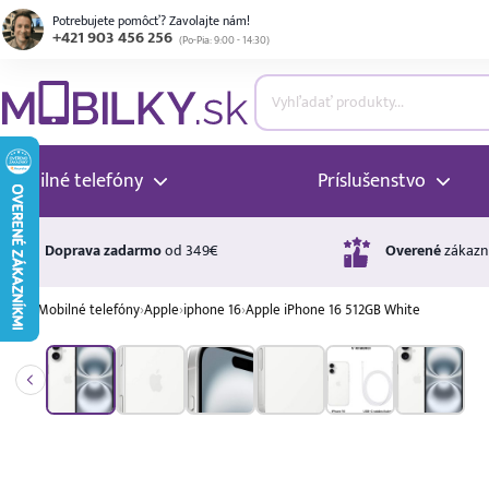
Potrebujete pomôcť? Zavolajte nám!
+421 903 456 256
(
Po-Pia: 9:00 - 14:30
)
ubmenu
ubmenu
Mobilné telefóny
Príslušenstvo
ubmenu
Doprava zadarmo
od 349€
Overené
zákazn
›
Mobilné telefóny
›
Apple
›
iphone 16
›
Apple iPhone 16 512GB White
ubmenu
A ↑
A
G
Úrok
ubmenu
17,99 %
p.a.