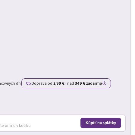
acovných dní
Doprava od
2,99 €
·
nad
349 € zadarmo
Kúpiť na splátky
íte online v košíku