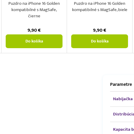
Puzdro na iPhone 16 Golden
Puzdro na iPhone 16 Golden
kompatibilné s MagSafe,
kompatibilné s MagSafe, biele
čierne
9,90
€
9,90
€
Do košíka
Do košíka
Parametre
Nabíjačka
Distribúci
Kapacita b