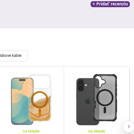
+ Pridať recenziu
Dátové káble
na sklade
na sklade