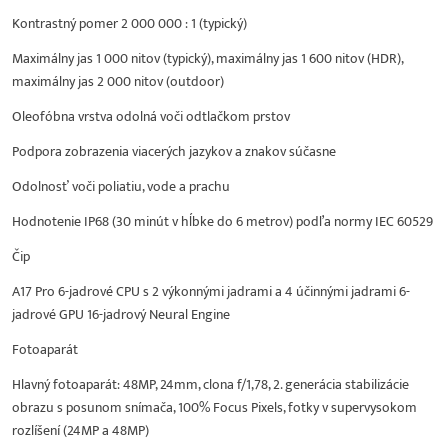
Kontrastný pomer 2 000 000 : 1 (typický)
Maximálny jas 1 000 nitov (typický), maximálny jas 1 600 nitov (HDR),
maximálny jas 2 000 nitov (outdoor)
Oleofóbna vrstva odolná voči odtlačkom prstov
Podpora zobrazenia viacerých jazykov a znakov súčasne
Odolnosť voči poliatiu, vode a prachu
Hodnotenie IP68 (30 minút v hĺbke do 6 metrov) podľa normy IEC 60529
Čip
A17 Pro 6-jadrové CPU s 2 výkonnými jadrami a 4 účinnými jadrami 6-
jadrové GPU 16-jadrový Neural Engine
Fotoaparát
Hlavný fotoaparát: 48MP, 24mm, clona f/1,78, 2. generácia stabilizácie
obrazu s posunom snímača, 100% Focus Pixels, fotky v supervysokom
rozlíšení (24MP a 48MP)