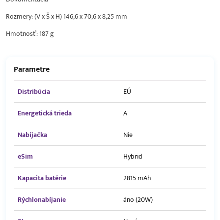
Rozmery: (V x Š x H) 146,6 x 70,6 x 8,25 mm
Hmotnosť: 187 g
Parametre
Distribúcia
EÚ
Energetická trieda
A
Nabíjačka
Nie
eSim
Hybrid
Kapacita batérie
2815 mAh
Rýchlonabíjanie
áno (20W)