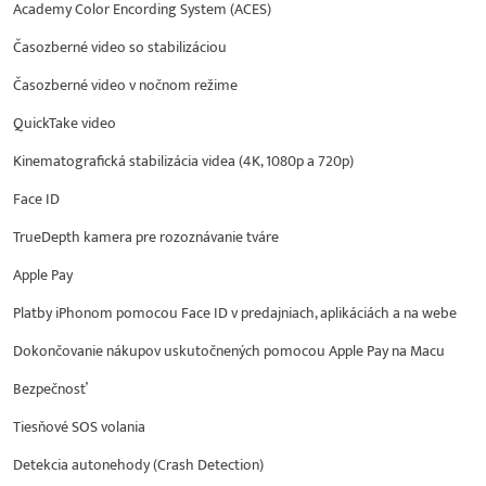
Academy Color Encording System (ACES)
Časozberné video so stabilizáciou
Časozberné video v nočnom režime
QuickTake video
Kinematografická stabilizácia videa (4K, 1080p a 720p)
Face ID
TrueDepth kamera pre rozoznávanie tváre
Apple Pay
Platby iPhonom pomocou Face ID v predajniach, aplikáciách a na webe
Dokončovanie nákupov uskutočnených pomocou Apple Pay na Macu
Bezpečnosť
Tiesňové SOS volania
Detekcia autonehody (Crash Detection)