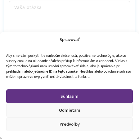
Spravovať
Aby sme vám poskytli tie najlepšie skúsenosti, používame technológie, ako sú
súbory cookie na ukladanie a/alebo prístup k informáciám o zariadení. Súhlas s
týmito technológiami nám umožní spracovávať údaje, ako je správanie pri
Súhlasím so
spracovaním osobných údajov.
prehliadaní alebo jedinečné ID na tejto stránke. Nesúhlas alebo odvolanie súhlasu
môže nepriaznivo ovplyvniť určité vlastnosti a funkcie.
Súhlasím
Odmietam
Predvoľby
1 360,00 €
Vložiť do košíka
1 220,00 €