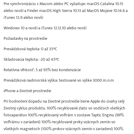
Pre synchronizáciu s Macom alebo PC vyžaduje: macOS Catalina 10.15
alebo novší a Finder macOS High Sierra 10.13 až MacOS Mojave 10.14.6 a
iTunes 12.9 alebo novší
Windows 10 a novší a iTunes 12.12.10 alebo novší
Požiadavky na prostredie
Prevádzková teplota: 0 až 35°C
Skladovacia teplota: -20 až 45°C
Relatívna vlhkosť: 5 až 95% bez kondenzácie
Prevádzková nadmorská výška: testované vo výške 3000 m.n.m
iPhone a životné prostredie
Pri hodnotení dopadu na životné prostredie berie Apple do úvahy celý
životný cyklus produktu. 100% recyklované zlato vo vodičoch všetkých
fotoaparátov 100% recyklovaný volfrám v zostave Taptic Enginu (99%
volfrámu v zariadení) 100% recyklované prvky vzácnych zemín vo
všetkých magnetoch (100% prvkov vzácnych zemín v zariadení) 100%