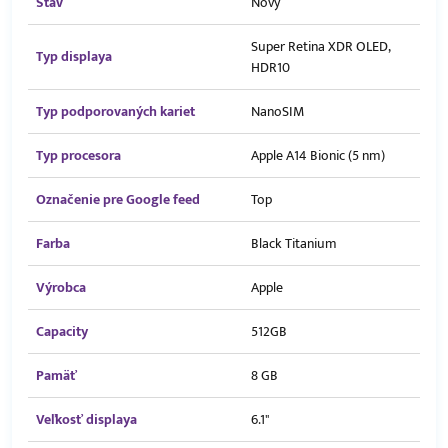
Stav
Nový
Super Retina XDR OLED,
Typ displaya
HDR10
Typ podporovaných kariet
NanoSIM
Typ procesora
Apple A14 Bionic (5 nm)
Označenie pre Google feed
Top
Farba
Black Titanium
Výrobca
Apple
Capacity
512GB
Pamäť
8 GB
Veľkosť displaya
6.1"