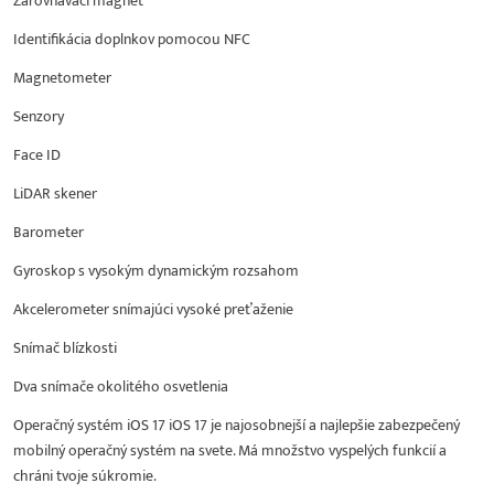
Zarovnávací magnet
Identifikácia doplnkov pomocou NFC
Magnetometer
Senzory
Face ID
LiDAR skener
Barometer
Gyroskop s vysokým dynamickým rozsahom
Akcelerometer snímajúci vysoké preťaženie
Snímač blízkosti
Dva snímače okolitého osvetlenia
Operačný systém iOS 17 iOS 17 je najosobnejší a najlepšie zabezpečený
mobilný operačný systém na svete. Má množstvo vyspelých funkcií a
chráni tvoje súkromie.