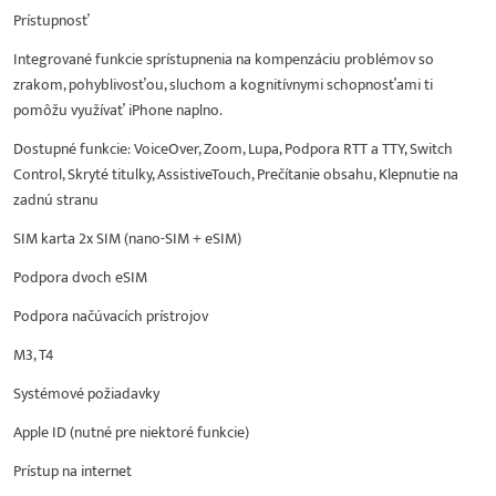
Prístupnosť
Integrované funkcie sprístupnenia na kompenzáciu problémov so
zrakom, pohyblivosťou, sluchom a kognitívnymi schopnosťami ti
pomôžu využívať iPhone naplno.
Dostupné funkcie: VoiceOver, Zoom, Lupa, Podpora RTT a TTY, Switch
Control, Skryté titulky, AssistiveTouch, Prečítanie obsahu, Klepnutie na
zadnú stranu
SIM karta 2x SIM (nano-SIM + eSIM)
Podpora dvoch eSIM
Podpora načúvacích prístrojov
M3, T4
Systémové požiadavky
Apple ID (nutné pre niektoré funkcie)
Prístup na internet