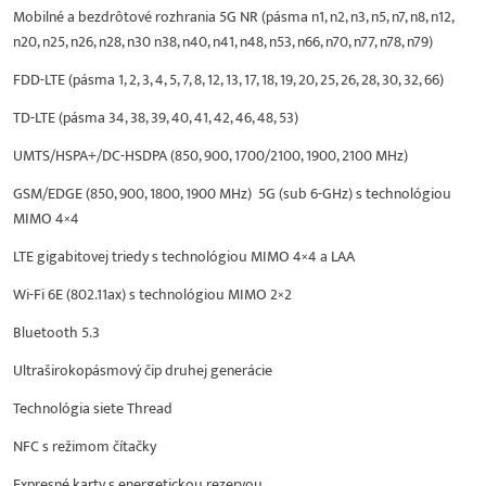
Mobilné a bezdrôtové rozhrania 5G NR (pásma n1, n2, n3, n5, n7, n8, n12,
n20, n25, n26, n28, n30 n38, n40, n41, n48, n53, n66, n70, n77, n78, n79)
FDD-LTE (pásma 1, 2, 3, 4, 5, 7, 8, 12, 13, 17, 18, 19, 20, 25, 26, 28, 30, 32, 66)
TD-LTE (pásma 34, 38, 39, 40, 41, 42, 46, 48, 53)
UMTS/HSPA+/DC-HSDPA (850, 900, 1700/2100, 1900, 2100 MHz)
GSM/EDGE (850, 900, 1800, 1900 MHz) 5G (sub 6-GHz) s technológiou
MIMO 4×4
LTE gigabitovej triedy s technológiou MIMO 4×4 a LAA
Wi-Fi 6E (802.11ax) s technológiou MIMO 2×2
Bluetooth 5.3
Ultraširokopásmový čip druhej generácie
Technológia siete Thread
NFC s režimom čítačky
Expresné karty s energetickou rezervou