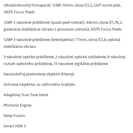
Ultraširokouhlý fotoaparát: 12MP, 13mm, clona f/2,2, 120° zorné pole,
100% Focus Pixels
12MP 2-násobné priblíženie (quad-pixel snímač): 48mm, clona f/1,78, 2.
generácia stabilizácie obrazu s posunom snímača, 100% Focus Pixels
12MP 3-násobné priblíženie (teleobjektív): 77mm, clona f/2,8, optická
stabilizácia obrazu
3-násobné optické priblíženie, 2-násobné optické oddialenie, 6-násobný
rozsah optického priblíženia, 15-násobné digitálne priblíženie
Nastaviteľný predvolený objektív (hlavný)
Ochrana objektívu zo zafírového kryštálu
Adaptívny True Tone blesk
Photonic Engine
Deep Fusion
Smart HDR 5