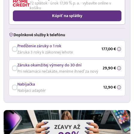
72 splátok · úrok 17,99 % p. a. · vybavíte online v
košíku
Kúpiť na splátky
Doplnkové služby k telefónu
Predĺženie záruky o 1 rok
177,00 €
Záruka 3 roky k zákonnej lehote
Záruka okamžitej výmeny do 30 dní
29,90 €
Pri reklamácii nečakáte, meníme ihneď za nový
Nabíjačka
12,90 €
Nabíjací adaptér