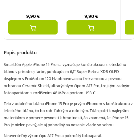
9,90
€
9,90
€
Popis
produktu
Smartfón Apple iPhone 15 Pro sa vyznačuje konštrukciou z leteckého
titánu v prírodnej farbe, pohlcujúcim 6,1" Super Retina XDR OLED
displejom s ProMotion 120 Hz obnovovacou frekvenciou a pevnou
ochranou Ceramic Shield, ultrarýchlym čipom A17 Pro, trojitým zadným
fotoaparátom s rozlíšením 48 MPx a portom USB-C.
Telo z odolného titánu iPhone 15 Pro je prvým iPhonom s konštrukciou z
leteckého titánu, čo ho robí ľahkým a odolným. Titán patrí k najlepším
materiálom v pomere pevnosti k hmotnosti, čo znamená, že iPhone 15
Pro je nielen pevný, ale aj pohodlný na nosenie všade so sebou.
Neuveriteľný výkon čipu A17 Pro a pokročilý fotoaparát