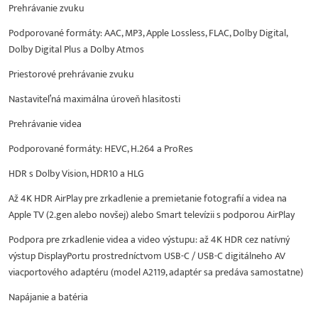
Prehrávanie zvuku
Podporované formáty: AAC, MP3, Apple Lossless, FLAC, Dolby Digital,
Dolby Digital Plus a Dolby Atmos
Priestorové prehrávanie zvuku
Nastaviteľná maximálna úroveň hlasitosti
Prehrávanie videa
Podporované formáty: HEVC, H.264 a ProRes
HDR s Dolby Vision, HDR10 a HLG
Až 4K HDR AirPlay pre zrkadlenie a premietanie fotografií a videa na
Apple TV (2.gen alebo novšej) alebo Smart televízii s podporou AirPlay
Podpora pre zrkadlenie videa a video výstupu: až 4K HDR cez natívný
výstup DisplayPortu prostredníctvom USB-C / USB-C digitálneho AV
viacportového adaptéru (model A2119, adaptér sa predáva samostatne)
Napájanie a batéria