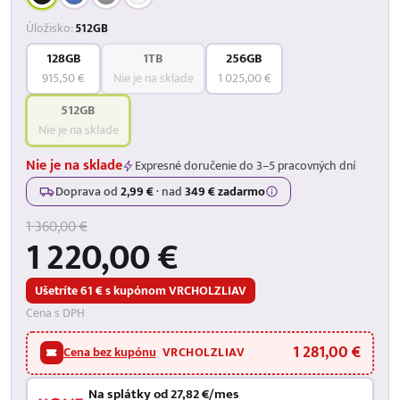
Úložisko:
512GB
128GB
1TB
256GB
915,50 €
Nie je na sklade
1 025,00 €
512GB
Nie je na sklade
Nie je na sklade
Expresné doručenie do 3–5 pracovných dní
Doprava od
2,99 €
·
nad
349 € zadarmo
1 360,00 €
1 220,00 €
Ušetríte 61 € s kupónom VRCHOLZLIAV
Cena s DPH
1 281,00 €
Cena bez kupónu
VRCHOLZLIAV
Na splátky od 27,82 €/mes