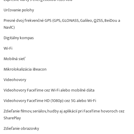
Určovanie polohy
Presné dvoj frekvenčné GPS (GPS, GLONASS, Galileo, QZSS, BeiDou a
NavlC)
Digitálny kompas
Wi-Fi
Mobilná sieť
Mikrolokalizácia iBeacon
Videohovory
Videohovory FaceTime cez Wi-Fi alebo mobilné dáta
Videohovory FaceTime HD (1080p) cez 5G alebo Wi-Fi
Zdieľanie filmov, seriálov, hudby aj aplikácií pri FaceTime hovoroch cez
SharePlay
Zdieľanie obrazovky