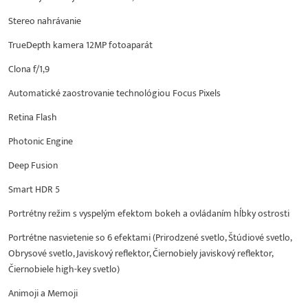
Stereo nahrávanie
TrueDepth kamera 12MP fotoaparát
Clona f/1,9
Automatické zaostrovanie technológiou Focus Pixels
Retina Flash
Photonic Engine
Deep Fusion
Smart HDR 5
Portrétny režim s vyspelým efektom bokeh a ovládaním hĺbky ostrosti
Portrétne nasvietenie so 6 efektami (Prirodzené svetlo, Štúdiové svetlo,
Obrysové svetlo, Javiskový reflektor, Čiernobiely javiskový reflektor,
Čiernobiele high-key svetlo)
Animoji a Memoji