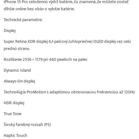
iPhone 15 Pro celodennú výdrž batérie, čo znamená, že môžete zostať
dlhšie online bez obáv o vybitie batérie.
Technické parametre:
Displej
Super Retina XDR displej 6,1-palcový (uhlopriečne) OLED displej cez celú
prednú stranu
Rozlíšenie 2556 × 1179 pri 460 pixeloch na palec
Dynamic Island
Always-On displej
Technológia ProMotion s adaptívnou obnovovacou frekvenciou až 120Hz
HDR displej
True Tone
Široký farebný rozsah (P3)
Haptic Touch