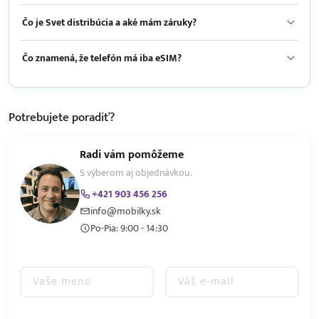
Čo je Svet distribúcia a aké mám záruky?
Čo znamená, že telefón má iba eSIM?
Potrebujete
poradiť?
Radi vám pomôžeme
S výberom aj objednávkou.
+421 903 456 256
info@mobilky.sk
Po-Pia: 9:00 - 14:30