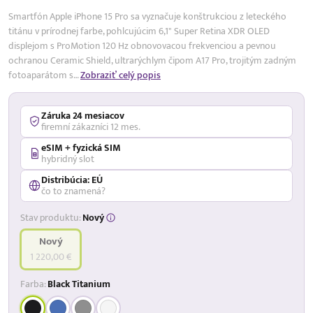
Smartfón Apple iPhone 15 Pro sa vyznačuje konštrukciou z leteckého
titánu v prírodnej farbe, pohlcujúcim 6,1" Super Retina XDR OLED
displejom s ProMotion 120 Hz obnovovacou frekvenciou a pevnou
ochranou Ceramic Shield, ultrarýchlym čipom A17 Pro, trojitým zadným
fotoaparátom s…
Zobraziť celý popis
Záruka 24 mesiacov
firemní zákazníci 12 mes.
eSIM + fyzická SIM
hybridný slot
Distribúcia: EÚ
čo to znamená?
Stav produktu:
Nový
Nový
1 220,00 €
Farba:
Black Titanium