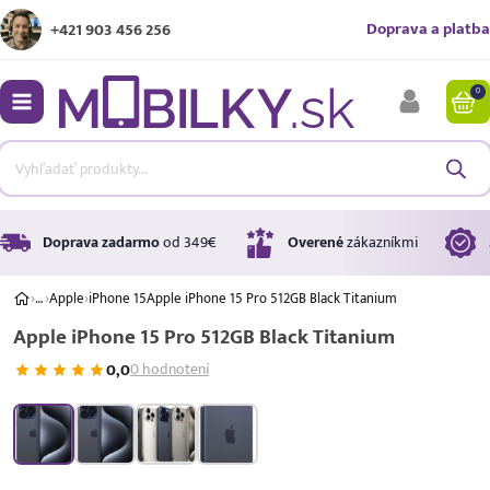
Doprava a platba
+421 903 456 256
0
bmenu
bmenu
bmenu
Doprava zadarmo
od 349€
Overené
zákazníkmi
›
…
›
Apple
›
iPhone 15
Apple iPhone 15 Pro 512GB Black Titanium
Apple iPhone 15 Pro 512GB Black Titanium
bmenu
0,0
0 hodnotení
bmenu
A ↑
A
G
Úrok
17,99 %
p.a.