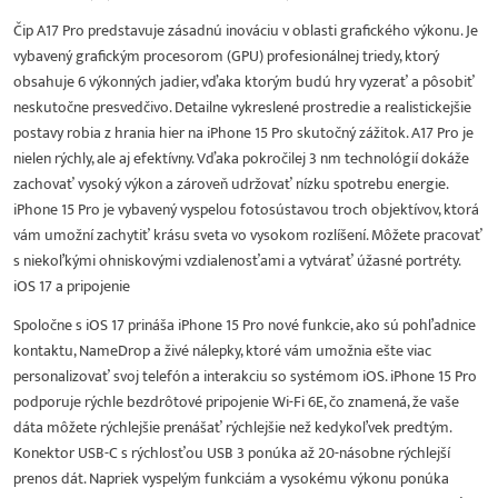
Čip A17 Pro predstavuje zásadnú inováciu v oblasti grafického výkonu. Je
vybavený grafickým procesorom (GPU) profesionálnej triedy, ktorý
obsahuje 6 výkonných jadier, vďaka ktorým budú hry vyzerať a pôsobiť
neskutočne presvedčivo. Detailne vykreslené prostredie a realistickejšie
postavy robia z hrania hier na iPhone 15 Pro skutočný zážitok. A17 Pro je
nielen rýchly, ale aj efektívny. Vďaka pokročilej 3 nm technológií dokáže
zachovať vysoký výkon a zároveň udržovať nízku spotrebu energie.
iPhone 15 Pro je vybavený vyspelou fotosústavou troch objektívov, ktorá
vám umožní zachytiť krásu sveta vo vysokom rozlíšení. Môžete pracovať
s niekoľkými ohniskovými vzdialenosťami a vytvárať úžasné portréty.
iOS 17 a pripojenie
Spoločne s iOS 17 prináša iPhone 15 Pro nové funkcie, ako sú pohľadnice
kontaktu, NameDrop a živé nálepky, ktoré vám umožnia ešte viac
personalizovať svoj telefón a interakciu so systémom iOS. iPhone 15 Pro
podporuje rýchle bezdrôtové pripojenie Wi-Fi 6E, čo znamená, že vaše
dáta môžete rýchlejšie prenášať rýchlejšie než kedykoľvek predtým.
Konektor USB-C s rýchlosťou USB 3 ponúka až 20-násobne rýchlejší
prenos dát. Napriek vyspelým funkciám a vysokému výkonu ponúka