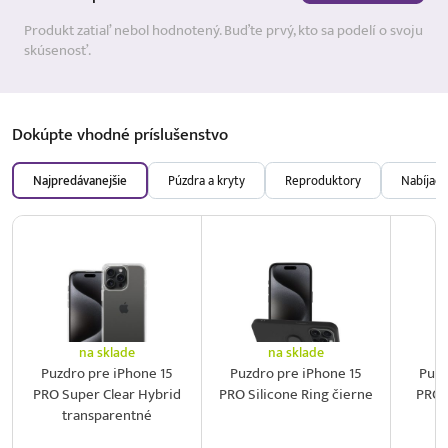
Produkt zatiaľ nebol hodnotený. Buďte prvý, kto sa podelí o svoju
skúsenosť.
Dokúpte vhodné
príslušenstvo
Najpredávanejšie
Púzdra a kryty
Reproduktory
Nabíjačk
na sklade
na sklade
Puzdro pre iPhone 15
Puzdro pre iPhone 15
Puzd
PRO Super Clear Hybrid
PRO Silicone Ring čierne
PRO 
transparentné