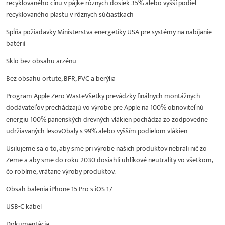
recyklovaného cínu v pájke rôznych dosiek 35% alebo vyšší podiel
recyklovaného plastu v rôznych súčiastkach
Spĺňa požiadavky Ministerstva energetiky USA pre systémy na nabíjanie
batérií
Sklo bez obsahu arzénu
Bez obsahu ortute, BFR, PVC a berýlia
Program Apple Zero WasteVšetky prevádzky finálnych montážnych
dodávateľov prechádzajú vo výrobe pre Apple na 100% obnoviteľnú
energiu 100% panenských drevných vlákien pochádza zo zodpovedne
udržiavaných lesovObaly s 99% alebo vyšším podielom vlákien
Usilujeme sa o to, aby sme pri výrobe našich produktov nebrali nič zo
Zeme a aby sme do roku 2030 dosiahli uhlíkové neutrality vo všetkom,
čo robíme, vrátane výroby produktov.
Obsah balenia iPhone 15 Pro s iOS 17
USB-C kábel
Dokumentácia