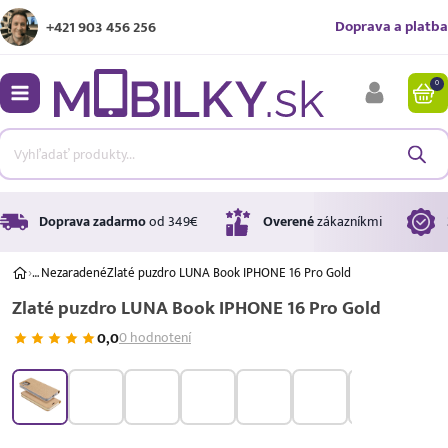
Doprava a platba
+421 903 456 256
0
bmenu
bmenu
bmenu
Doprava zadarmo
od 349€
Overené
zákazníkmi
›
…
Nezaradené
Zlaté puzdro LUNA Book IPHONE 16 Pro Gold
Zlaté puzdro LUNA Book IPHONE 16 Pro Gold
bmenu
0,0
0 hodnotení
bmenu
Úrok
17,99 %
p.a.