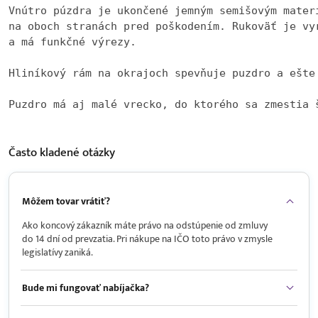
Vnútro púzdra je ukončené jemným semišovým mater
na oboch stranách pred poškodením. Rukoväť je vyr
a má funkčné výrezy.

Hliníkový rám na okrajoch spevňuje puzdro a ešte
Puzdro má aj malé vrecko, do ktorého sa zmestia 
Často kladené
otázky
Môžem tovar vrátiť?
Ako koncový zákazník máte právo na odstúpenie od zmluvy
do 14 dní od prevzatia. Pri nákupe na IČO toto právo v zmysle
legislatívy zaniká.
Bude mi fungovať nabíjačka?