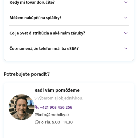
Kedy mi tovar doručíte?
Môžem nakúpiť na splátky?
Čo je Svet distribúcia a aké mám záruky?
Čo znamená, že telefón má iba eSIM?
Potrebujete
poradiť?
Radi vám pomôžeme
S výberom aj objednávkou.
+421 903 456 256
info@mobilky.sk
Po-Pia: 9:00 - 14:30