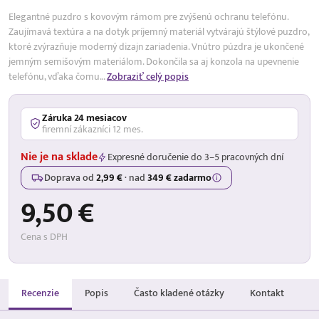
Elegantné puzdro s kovovým rámom pre zvýšenú ochranu telefónu.
Zaujímavá textúra a na dotyk príjemný materiál vytvárajú štýlové puzdro,
ktoré zvýrazňuje moderný dizajn zariadenia. Vnútro púzdra je ukončené
jemným semišovým materiálom. Dokončila sa aj konzola na upevnenie
telefónu, vďaka čomu…
Zobraziť celý popis
Záruka 24 mesiacov
firemní zákazníci 12 mes.
Nie je na sklade
Expresné doručenie do 3–5 pracovných dní
Doprava od
2,99 €
·
nad
349 € zadarmo
9,50 €
Cena s DPH
Recenzie
Popis
Často kladené otázky
Kontakt