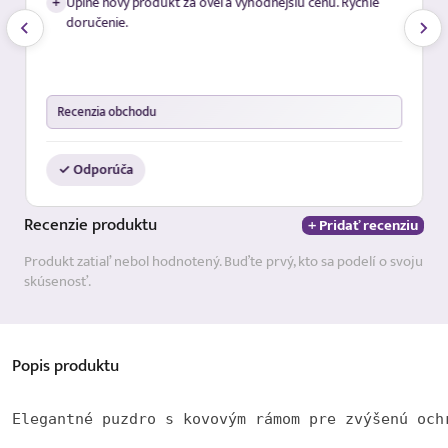
+
Úplne nový produkt za oveľa výhodnejšiu cenu. Rýchle
doručenie.
Recenzia obchodu
✓ Odporúča
Recenzie
produktu
+ Pridať recenziu
Produkt zatiaľ nebol hodnotený. Buďte prvý, kto sa podelí o svoju
skúsenosť.
Popis
produktu
Elegantné puzdro s kovovým rámom pre zvýšenú och