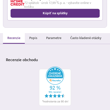
72 splátok · úrok 17,99 % p. a. · vybavíte online v
košíku
Kúpiť na splátky
Recenzie
Popis
Parametre
Často kladené otázky
Recenzie
obchodu