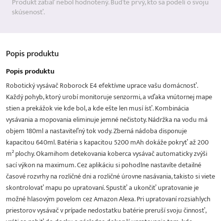
Produkt zatiaľ nebol hodnotený. Buďte prvý, kto sa podelí o svoju
skúsenosť.
Popis
produktu
Popis produktu
Robotický vysávač Roborock E4 efektívne uprace vašu domácnosť.
Každý pohyb, ktorý urobí monitoruje senzormi, a vďaka vnútornej mape
stien a prekážok vie kde bol, a kde ešte len musí ísť. Kombinácia
vysávania a mopovania eliminuje jemné nečistoty. Nádržka na vodu má
objem 180ml a nastaviteľný tok vody. Zberná nádoba disponuje
kapacitou 640ml. Batéria s kapacitou 5200 mAh dokáže pokryť až 200
m² plochy. Okamihom detekovania koberca vysávač automaticky zvýši
sací výkon na maximum. Cez aplikáciu si pohodlne nastavíte detailné
časové rozvrhy na rozličné dni a rozličné úrovne nasávania, takisto si viete
skontrolovať mapu po upratovaní. Spustiť a ukončiť upratovanie je
možné hlasovým povelom cez Amazon Alexa. Pri upratovaní rozsiahlych
priestorov vysávač v prípade nedostatku batérie preruší svoju činnosť,