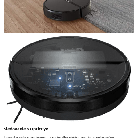
Sledovanie s OpticEye
Upracte celú domácnosť z pohodlia vášho gauča, s výkonným