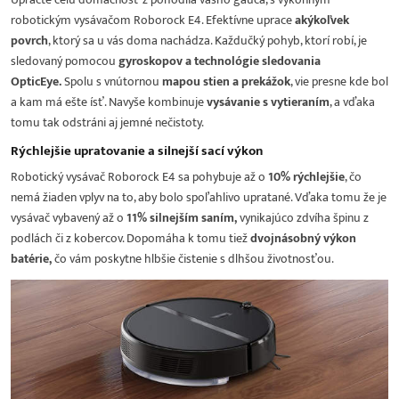
robotickým vysávačom Roborock E4. Efektívne uprace
akýkoľvek
povrch
, ktorý sa u vás doma nachádza. Každučký pohyb, ktorí robí, je
sledovaný pomocou
gyroskopov a technológie sledovania
OpticEye.
Spolu s vnútornou
mapou stien a prekážok
, vie presne kde bol
a kam má ešte ísť. Navyše kombinuje
vysávanie s vytieraním
, a vďaka
tomu tak odstráni aj jemné nečistoty.
Rýchlejšie upratovanie a silnejší sací výkon
Robotický vysávač Roborock E4 sa pohybuje až o
10% rýchlejšie
, čo
nemá žiaden vplyv na to, aby bolo spoľahlivo upratané. Vďaka tomu že je
vysávač vybavený až o
11% silnejším saním,
vynikajúco zdvíha špinu z
podlách či z kobercov. Dopomáha k tomu tiež
dvojnásobný výkon
batérie,
čo vám poskytne hlbšie čistenie s dlhšou životnosťou.