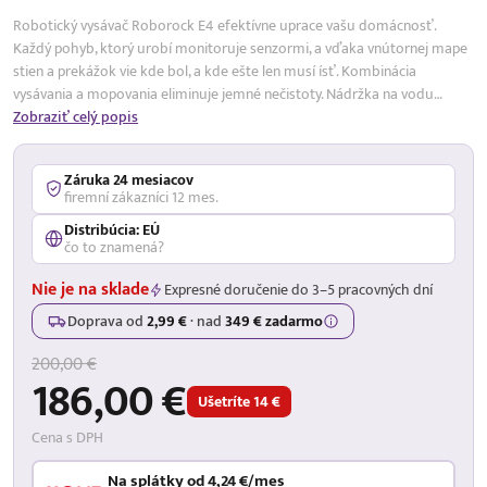
Robotický vysávač Roborock E4 efektívne uprace vašu domácnosť.
Každý pohyb, ktorý urobí monitoruje senzormi, a vďaka vnútornej mape
stien a prekážok vie kde bol, a kde ešte len musí ísť. Kombinácia
vysávania a mopovania eliminuje jemné nečistoty. Nádržka na vodu…
Zobraziť celý popis
Záruka 24 mesiacov
firemní zákazníci 12 mes.
Distribúcia: EÚ
čo to znamená?
Nie je na sklade
Expresné doručenie do 3–5 pracovných dní
Doprava od
2,99 €
·
nad
349 € zadarmo
200,00 €
186,00 €
Ušetríte 14 €
Cena s DPH
Na splátky od 4,24 €/mes