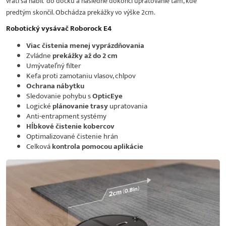
vráti sa nabiť do docku a následne dokončí upratovanie tam, kde
predtým skončil. Obchádza prekážky vo výške 2cm.
Robotický vysávač Roborock E4
Viac čistenia menej vyprázdňovania
Zvládne
prekážky až do 2 cm
Umývateľný filter
Kefa proti zamotaniu vlasov, chlpov
Ochrana nábytku
Sledovanie pohybu s
OpticEye
Logické
plánovanie trasy
upratovania
Anti-entrapment systémy
Hĺbkové čistenie kobercov
Optimalizované čistenie hrán
Celková
kontrola pomocou aplikácie