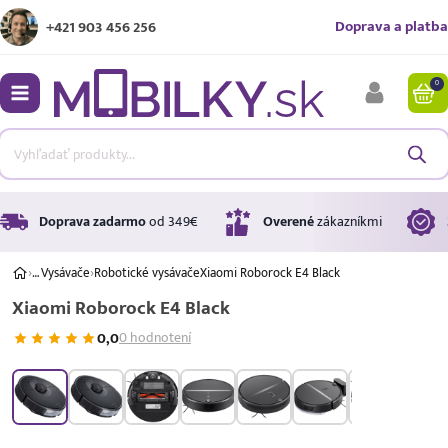
Doprava a platba
+421 903 456 256
0
bmenu
bmenu
bmenu
Doprava zadarmo
od 349€
Overené
zákazníkmi
›
…
Vysávače
›
Robotické vysávače
Xiaomi Roborock E4 Black
Xiaomi Roborock E4 Black
bmenu
0,0
0 hodnotení
bmenu
Úrok
17,99 %
p.a.