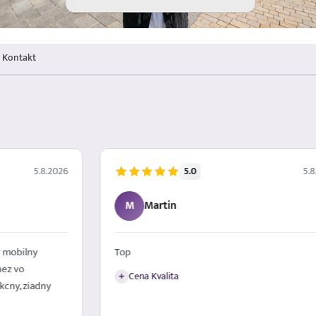
Kontakt
5.0
5.8.2026
5.8
M
Martin
 mobilny
Top
nez vo
Cena Kvalita
+
kcny, ziadny