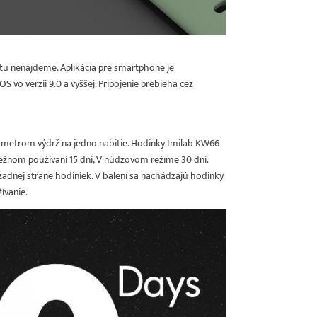
 tu nenájdeme. Aplikácia pre smartphone je
S vo verzii 9.0 a vyššej. Pripojenie prebieha cez
arametrom výdrž na jedno nabitie. Hodinky Imilab KW66
ežnom používaní 15 dní, V núdzovom režime 30 dní.
adnej strane hodiniek. V balení sa nachádzajú hodinky
ívanie.