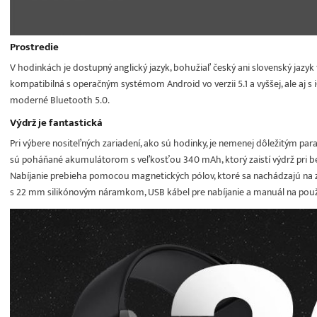
Prostredie
V hodinkách je dostupný anglický jazyk, bohužiaľ český ani slovenský jazyk
kompatibilná s operačným systémom Android vo verzii 5.1 a vyššej, ale aj s iO
moderné Bluetooth 5.0.
Výdrž je fantastická
Pri výbere nositeľných zariadení, ako sú hodinky, je nemenej dôležitým p
sú poháňané akumulátorom s veľkosťou 340 mAh, ktorý zaistí výdrž pri b
Nabíjanie prebieha pomocou magnetických pólov, ktoré sa nachádzajú na z
s 22 mm silikónovým náramkom, USB kábel pre nabíjanie a manuál na použ