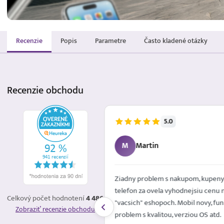
Recenzie
Popis
Parametre
Často kladené otázky
Recenzie
obchodu
5.0
5.8.2026
M
Martin
é mailom. Spokojna
Ziadny problem s nakupom, kupeny
telefon za ovela vyhodnejsiu cenu 
Celkový počet hodnotení
4 486
"vacsich" eshopoch. Mobil novy, fun
Zobraziť recenzie obchodu
problem s kvalitou, verziou OS atd.