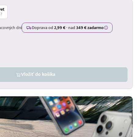
vet
á?
acovných dní
Doprava od
2,99 €
·
nad
349 € zadarmo
Vložiť do košíka