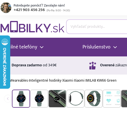
Potrebujete pomôcť? Zavolajte nám!
+421 903 456 256
(
Po-Pia: 9:00 - 14:30
)
ubmenu
ubmenu
Mobilné telefóny
Príslušenstvo
ubmenu
Doprava zadarmo
od 349€
Overené
zákazn
›
Weareables
›
Inteligentné hodinky
›
Xiaomi
›
Xiaomi IMILAB KW66 Green
ubmenu
Úrok
17,99 %
p.a.
ubmenu