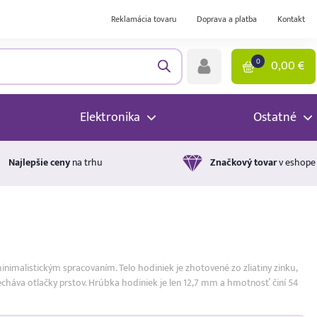
Reklamácia tovaru
Doprava a platba
Kontakt
0
0,00
€
Elektronika
Ostatné
Najlepšie ceny
na trhu
Značkový tovar
v eshope
imalistickým spracovaním. Telo hodiniek je zhotovené zo zliatiny zinku,
háva otlačky prstov. Hrúbka hodiniek je len 12,7 mm a hmotnosť činí 54