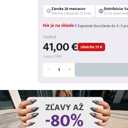
Záruka 24 mesiacov
Distribúcia: S
firemní zákazníci 12 mes.
čo to znamen
Nie je na sklade
Expresné doručenie do 3–5 pr
59,99 €
41,00 €
Ušetríte 19 €
Cena s DPH