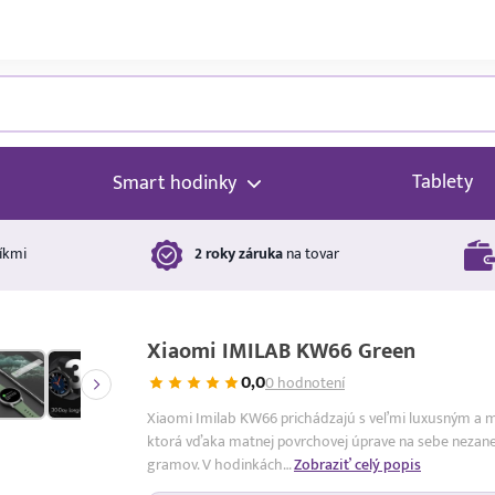
Tablety
Smart hodinky
íkmi
2 roky záruka
na tovar
Xiaomi IMILAB KW66 Green
0,0
0 hodnotení
Xiaomi Imilab KW66 prichádzajú s veľmi luxusným a min
ktorá vďaka matnej povrchovej úprave na sebe nezanec
gramov. V hodinkách…
Zobraziť celý popis