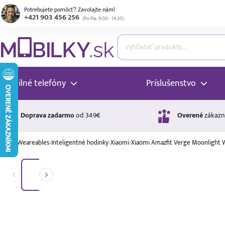
Potrebujete pomôcť? Zavolajte nám!
+421 903 456 256
(
Po-Pia: 9:00 - 14:30
)
ubmenu
ubmenu
Mobilné telefóny
Príslušenstvo
ubmenu
Doprava zadarmo
od 349€
Overené
zákazn
›
Weareables
›
Inteligentné hodinky
›
Xiaomi
›
Xiaomi Amazfit Verge Moonlight 
ubmenu
Úrok
17,99 %
p.a.
ubmenu