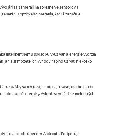
vývojári sa zamerali na spresnenie senzorov a
 generáciu optického merania, ktorá zaručuje
aka inteligentnému spôsobu využívania energie vydržia
bíjania si môžete ich výhody naplno užívať niekoľko
ku. Aby sa ich dizajn hodil aj k vašej osobnosti či
rknu dostupné ciferníky. Vybrať si môžete z niekoľkých
lady stoja na obľúbenom Androide. Podporuje