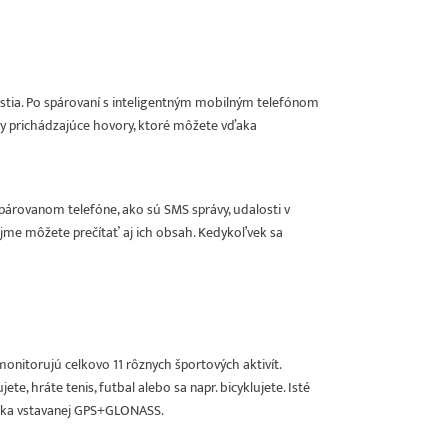
stia. Po spárovaní s inteligentným mobilným telefónom
ky prichádzajúce hovory, ktoré môžete vďaka
párovanom telefóne, ako sú SMS správy, udalosti v
rejme môžete prečítať aj ich obsah. Kedykoľvek sa
itorujú celkovo 11 rôznych športových aktivít.
jete, hráte tenis, futbal alebo sa napr. bicyklujete. Isté
ďaka vstavanej GPS+GLONASS.