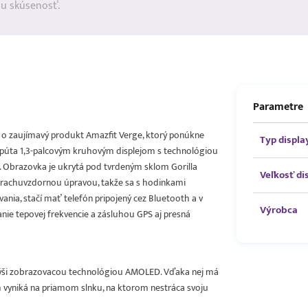
ju skúsenosť.
Parametre
k o zaujímavý produkt Amazfit Verge, ktorý ponúkne
Typ displa
 upúta 1,3-palcovým kruhovým displejom s technológiou
 Obrazovka je ukrytá pod tvrdeným sklom Gorilla
Veľkosť di
prachuvzdornou úpravou, takže sa s hodinkami
nia, stačí mať telefón pripojený cez Bluetooth a v
Výrobca
nie tepovej frekvencie a zásluhou GPS aj presná
a pýši zobrazovacou technológiou AMOLED. Vďaka nej má
ým vyniká na priamom slnku, na ktorom nestráca svoju