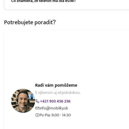
Čo znamená, že telefón má iba eSIM?
Potrebujete
poradiť?
Radi vám pomôžeme
S výberom aj objednávkou.
+421 903 456 256
info@mobilky.sk
Po-Pia: 9:00 - 14:30