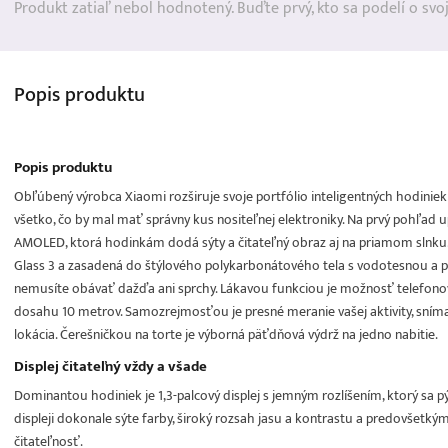
Produkt zatiaľ nebol hodnotený. Buďte prvý, kto sa podelí o svo
Popis
produktu
Popis produktu
Obľúbený výrobca Xiaomi rozširuje svoje portfólio inteligentných hodinie
všetko, čo by mal mať správny kus nositeľnej elektroniky. Na prvý pohľad
AMOLED, ktorá hodinkám dodá sýty a čitateľný obraz aj na priamom slnku.
Glass 3 a zasadená do štýlového polykarbonátového tela s vodotesnou a 
nemusíte obávať dažďa ani sprchy. Lákavou funkciou je možnosť telefonova
dosahu 10 metrov. Samozrejmosťou je presné meranie vašej aktivity, sníma
lokácia. Čerešničkou na torte je výborná päťdňová výdrž na jedno nabitie.
Displej čitateľný vždy a všade
Dominantou hodiniek je 1,3-palcový displej s jemným rozlíšením, ktorý s
displeji dokonale sýte farby, široký rozsah jasu a kontrastu a predovšetk
čitateľnosť.