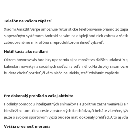
Telefón na vašom zápästí
Xiaomi Amazfit Verge umožňuje futuristické telefonovanie priamo zo zápä
s operačným systémom Android sa vám na displeji hodiniek zobrazia všet
zabudovanému mikrofónu s reproduktorom ihneď vybaviť.
Notifikácia ako na dlani
Okrem hovorov vás hodinky upozornia aj na množstvo ďalších udalostí v s
kalendári, novinky na sociálnych sieťach a veľa iného. Na displeji si samoz
budete chcieť pozrieť, či vám niečo neutieklo, stačí zdvihnúť zápästie.
Pre dokonalý prehľad o vašej aktivite
Hodinky pomocou inteligentných snímačov a algoritmu zaznamenávajú a mon
Nezáleží na tom, či na ceste z práce zrýchlite chôdzu, či beháte v teréne, lyžu
je, že o svojom športovom vyžití budete mať dokonalý prehľad. A to aj v
Vyššia presnosť merania