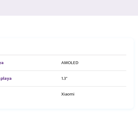
ya
AMOLED
splaya
1.3"
Xiaomi