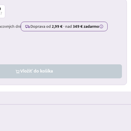
Ú
á?
acovných dní
Doprava od
2,99 €
·
nad
349 € zadarmo
Vložiť do košíka