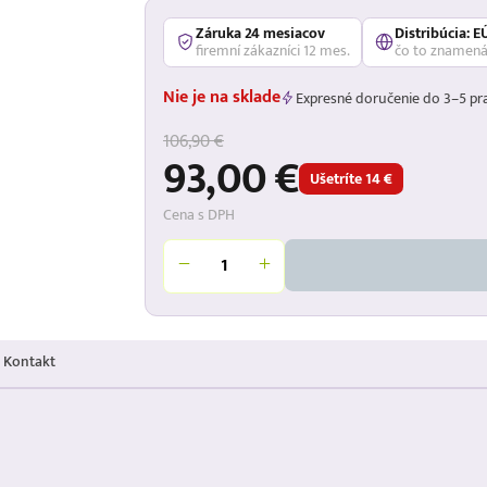
Záruka 24 mesiacov
Distribúcia: E
firemní zákazníci 12 mes.
čo to znamen
Nie je na sklade
Expresné doručenie do 3–5 pr
106,90 €
93,00 €
Ušetríte 14 €
Cena s DPH
Kontakt