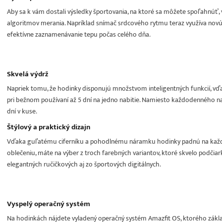
Aby sa k vám dostali výsledky športovania, na ktoré sa môžete spoľahnúť, 
algoritmov merania. Napríklad snímač srdcového rytmu teraz využíva novú
efektívne zaznamenávanie tepu počas celého dňa.
Skvelá výdrž
Napriek tomu, že hodinky disponujú množstvom inteligentných funkcií, vď
pri bežnom používaní až 5 dní na jedno nabitie. Namiesto každodenného na
dní v kuse.
Štýlový a praktický dizajn
Vďaka guľatému ciferníku a pohodlnému náramku hodinky padnú na každú ru
oblečeniu, máte na výber z troch farebných variantov, ktoré skvelo podčia
elegantných ručičkových aj zo športových digitálnych.
Vyspelý operačný systém
Na hodinkách nájdete vyladený operačný systém Amazfit OS, ktorého zák