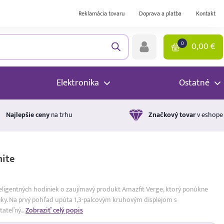
Reklamácia tovaru
Doprava a platba
Kontakt
0
0,00
€
Elektronika
Ostatné
Najlepšie ceny
na trhu
Značkový tovar
v eshope
hite
teligentných hodiniek o zaujímavý produkt Amazfit Verge, ktorý ponúkne
niky. Na prvý pohľad upúta 1,3-palcovým kruhovým displejom s
itateľný…
Zobraziť celý popis