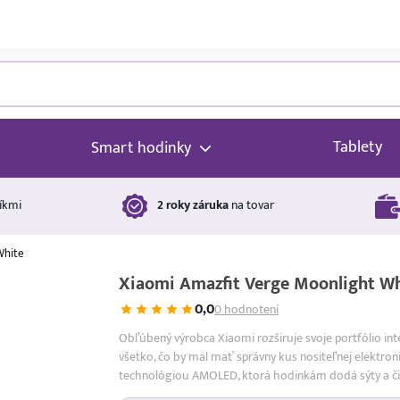
Tablety
Smart hodinky
íkmi
2 roky záruka
na tovar
White
Xiaomi Amazfit Verge Moonlight W
0,0
0 hodnotení
Obľúbený výrobca Xiaomi rozširuje svoje portfólio in
všetko, čo by mal mať správny kus nositeľnej elektro
technológiou AMOLED, ktorá hodinkám dodá sýty a č