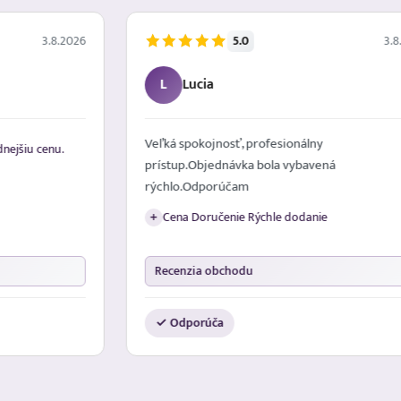
5.0
3.8.2026
3.8
L
Lucia
Veľká spokojnosť, profesionálny
nejšiu cenu.
prístup.Objednávka bola vybavená
rýchlo.Odporúčam
Cena Doručenie Rýchle dodanie
+
Recenzia obchodu
✓ Odporúča