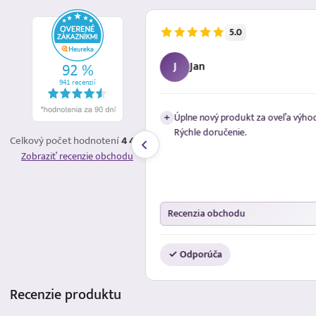
5.0
4.8.2026
J
Jan
p na eshope
Úplne nový produkt za oveľa výhod
+
Rýchle doručenie.
Celkový počet hodnotení
4 477
Zobraziť recenzie obchodu
Recenzia obchodu
✓ Odporúča
Recenzie
produktu