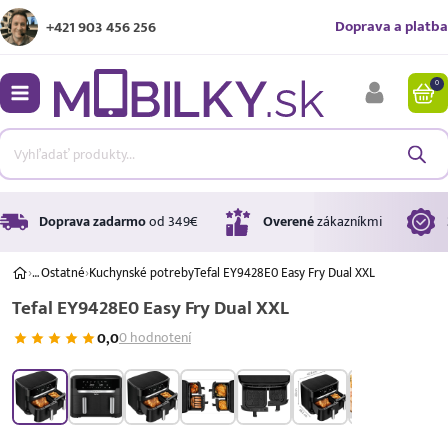
Doprava a platba
+421 903 456 256
0
bmenu
bmenu
bmenu
Doprava zadarmo
od 349€
Overené
zákazníkmi
›
…
Ostatné
›
Kuchynské potreby
Tefal EY9428E0 Easy Fry Dual XXL
Tefal EY9428E0 Easy Fry Dual XXL
bmenu
0,0
0 hodnotení
bmenu
Úrok
17,99 %
p.a.