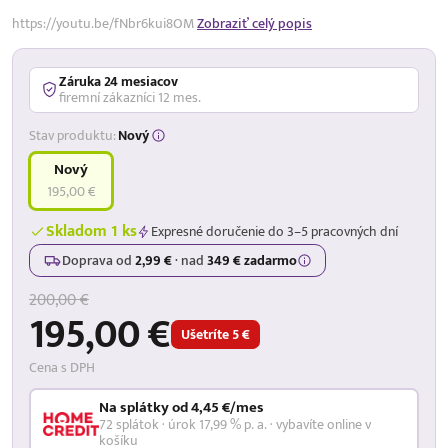
https://youtu.be/fNbr6kui8OM
Zobraziť celý popis
Záruka 24 mesiacov
firemní zákazníci 12 mes.
Stav produktu:
Nový
Nový
195,00 €
Skladom 1 ks
Expresné doručenie do 3–5 pracovných dní
Doprava od
2,99 €
·
nad
349 € zadarmo
200,00 €
195,00 €
Ušetríte 5 €
Cena s DPH
Na splátky od 4,45 €/mes
72 splátok · úrok 17,99 % p. a. · vybavíte online v
košíku