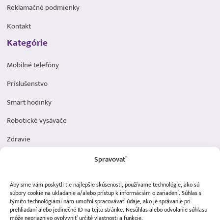
Reklamačné podmienky
Kontakt
Kategórie
Mobilné telefóny
Príslušenstvo
Smart hodinky
Robotické vysávače
Zdravie
Elektromobilita
Spravovať
Herná zóna
Aby sme vám poskytli tie najlepšie skúsenosti, používame technológie, ako sú
Dôležité odkazy
súbory cookie na ukladanie a/alebo prístup k informáciám o zariadení. Súhlas s
týmito technológiami nám umožní spracovávať údaje, ako je správanie pri
prehliadaní alebo jedinečné ID na tejto stránke. Nesúhlas alebo odvolanie súhlasu
Obchodné podmienky
môže nepriaznivo ovplyvniť určité vlastnosti a funkcie.