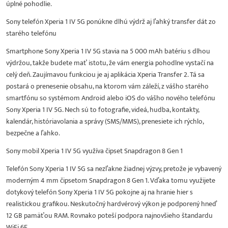
úplné pohodlie.
Sony telefón Xperia 1 IV 5G ponúkne dlhú výdrž aj ľahký transfer dát zo
starého telefónu
Smartphone Sony Xperia 1 IV 5G stavia na 5 000 mAh batériu s dlhou
výdržou, takže budete mať istotu, že vám energia pohodlne vystačí na
celý deň. Zaujímavou funkciou je aj aplikácia Xperia Transfer 2. Tá sa
postará o prenesenie obsahu, na ktorom vám záleží, z vášho starého
smartfónu so systémom Android alebo iOS do vášho nového telefónu
Sony Xperia 1 IV 5G. Nech sú to fotografie, videá, hudba, kontakty,
kalendár, históriavolania a správy (SMS/MMS), prenesiete ich rýchlo,
bezpečne a ľahko.
Sony mobil Xperia 1 IV 5G využíva čipset Snapdragon 8 Gen 1
Telefón Sony Xperia 1 IV 5G sa nezľakne žiadnej výzvy, pretože je vybavený
moderným 4 mm čipsetom Snapdragon 8 Gen 1. Vďaka tomu využijete
dotykový telefón Sony Xperia 1 IV 5G pokojne aj na hranie hier s
realistickou grafikou. Neskutočný hardvérový výkon je podporený hneď
12 GB pamäťou RAM. Rovnako poteší podpora najnovšieho štandardu
WiFi 6E.