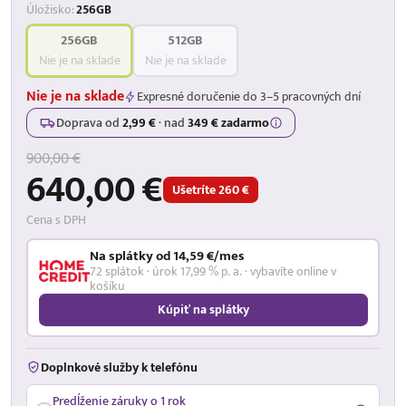
Úložisko:
256GB
256GB
512GB
Nie je na sklade
Nie je na sklade
Nie je na sklade
Expresné doručenie do 3–5 pracovných dní
Doprava od
2,99 €
·
nad
349 € zadarmo
900,00 €
640,00 €
Ušetríte 260 €
Cena s DPH
Na splátky od 14,59 €/mes
72 splátok · úrok 17,99 % p. a. · vybavíte online v
košíku
Kúpiť na splátky
Doplnkové služby k telefónu
Predĺženie záruky o 1 rok