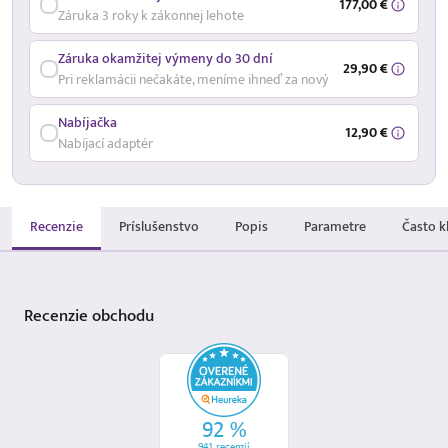
177,00 €
Záruka 3 roky k zákonnej lehote
Záruka okamžitej výmeny do 30 dní
29,90 €
Pri reklamácii nečakáte, meníme ihneď za nový
Nabíjačka
12,90 €
Nabíjací adaptér
Recenzie
Príslušenstvo
Popis
Parametre
Často k
Recenzie
obchodu