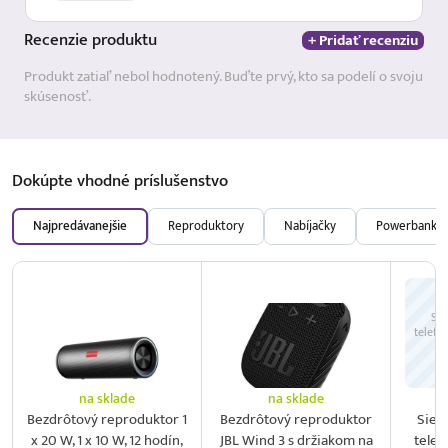
Recenzie
produktu
+ Pridať recenziu
Produkt zatiaľ nebol hodnotený. Buďte prvý, kto sa podelí o svoju
skúsenosť.
Dokúpte vhodné
príslušenstvo
Najpredávanejšie
Reproduktory
Nabíjačky
Powerbanky
Sie
telefó
na sklade
na sklade
Bezdrôtový reproduktor 1
Bezdrôtový reproduktor
Sieť
x 20 W, 1 x 10 W, 12 hodín,
JBL Wind 3 s držiakom na
telef