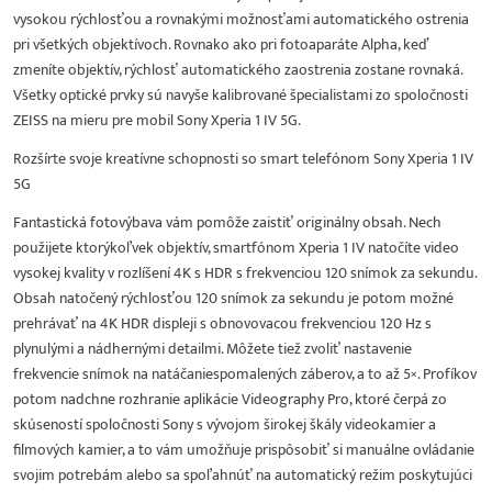
vysokou rýchlosťou a rovnakými možnosťami automatického ostrenia
pri všetkých objektívoch. Rovnako ako pri fotoaparáte Alpha, keď
zmeníte objektív, rýchlosť automatického zaostrenia zostane rovnaká.
Všetky optické prvky sú navyše kalibrované špecialistami zo spoločnosti
ZEISS na mieru pre mobil Sony Xperia 1 IV 5G.
Rozšírte svoje kreatívne schopnosti so smart telefónom Sony Xperia 1 IV
5G
Fantastická fotovýbava vám pomôže zaistiť originálny obsah. Nech
použijete ktorýkoľvek objektív, smartfónom Xperia 1 IV natočíte video
vysokej kvality v rozlíšení 4K s HDR s frekvenciou 120 snímok za sekundu.
Obsah natočený rýchlosťou 120 snímok za sekundu je potom možné
prehrávať na 4K HDR displeji s obnovovacou frekvenciou 120 Hz s
plynulými a nádhernými detailmi. Môžete tiež zvoliť nastavenie
frekvencie snímok na natáčaniespomalených záberov, a to až 5×. Profíkov
potom nadchne rozhranie aplikácie Videography Pro, ktoré čerpá zo
skúseností spoločnosti Sony s vývojom širokej škály videokamier a
filmových kamier, a to vám umožňuje prispôsobiť si manuálne ovládanie
svojim potrebám alebo sa spoľahnúť na automatický režim poskytujúci