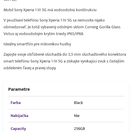
Mobil Sony Xperia 1 III 5G má vodoodolnú konštrukciu
V používaní telefónu Sony Xperia 1 IV 5G sa nemusíte nijako
obmedzovať. Je totiž vybavený odolným sklom Corning Gorilla Glass
Victus aj vodoodolným krytím triedy IP65/IP68.
Ideálny smartfón pre milovníkov hudby
Zapojte svoje obľúbené slúchadlá do 3,5 mm slúchadlového konektora
smart telefónu Sony Xperia 1 IV 5G a získajte vynikajúci zvuk s čistejším
oddelením ľavej a pravej stopy.
Parametre
Farba
Black
Nabíjačka
Nie
Capacity
256GB