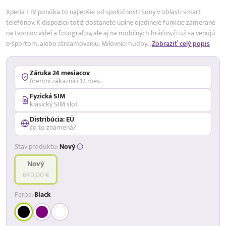
Xperia 1 IV ponúka to najlepšie od spoločnosti Sony v oblasti smart
telefónov. K dispozícii totiž dostanete úplne ojedinelé funkcie zamerané
na tvorcov videí a fotografov, ale aj na mobilných hráčov, či už sa venujú
e-športom, alebo streamovaniu. Milovníci hudby…
Zobraziť celý popis
Záruka 24 mesiacov
firemní zákazníci 12 mes.
Fyzická SIM
klasický SIM slot
Distribúcia: EÚ
čo to znamená?
Stav produktu:
Nový
Nový
640,00 €
Farba:
Black