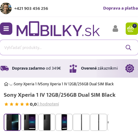
Doprava a platba
+421 903 456 256
0
bmenu
bmenu
bmenu
Doprava zadarmo
od 349€
Overené
zákazníkmi
›
…
›
Sony
›
Xperia 1 IV
Sony Xperia 1 IV 12GB/256GB Dual SIM Black
Sony Xperia 1 IV 12GB/256GB Dual SIM Black
bmenu
0,0
0 hodnotení
bmenu
A ↑
A
G
Úrok
17,99 %
p.a.