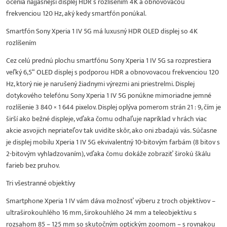
ocenia najjasnejší displej HDR s rozlíšením 4K a obnovovacou
frekvenciou 120 Hz, aký kedy smartfón ponúkal.
Smartfón Sony Xperia 1 IV 5G má luxusný HDR OLED displej so 4K
rozlíšením
Cez celú prednú plochu smartfónu Sony Xperia 1 IV 5G sa rozprestiera
veľký 6,5“ OLED displej s podporou HDR a obnovovacou frekvenciou 120
Hz, ktorý nie je narušený žiadnymi výrezmi ani priestrelmi. Displej
dotykového telefónu Sony Xperia 1 IV 5G ponúkne mimoriadne jemné
rozlíšenie 3 840 × 1 644 pixelov. Displej oplýva pomerom strán 21 : 9, čím je
širší ako bežné displeje, vďaka čomu odhaľuje napríklad v hrách viac
akcie asvojich nepriateľov tak uvidíte skôr, ako oni zbadajú vás. Súčasne
je displej mobilu Xperia 1 IV 5G ekvivalentný 10-bitovým farbám (8 bitov s
2-bitovým vyhladzovaním), vďaka čomu dokáže zobraziť širokú škálu
farieb bez pruhov.
Tri všestranné objektívy
Smartphone Xperia 1 IV vám dáva možnosť výberu z troch objektívov –
ultraširokouhlého 16 mm, širokouhlého 24 mm a teleobjektívu s
rozsahom 85 – 125 mm so skutočným optickým zoomom – s rovnakou