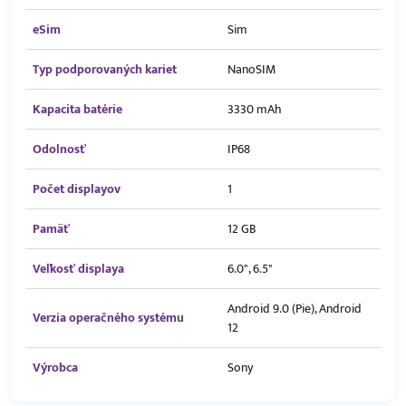
eSim
Sim
Typ podporovaných kariet
NanoSIM
Kapacita batérie
3330 mAh
Odolnosť
IP68
Počet displayov
1
Pamäť
12 GB
Veľkosť displaya
6.0", 6.5"
Android 9.0 (Pie), Android
Verzia operačného systému
12
Výrobca
Sony