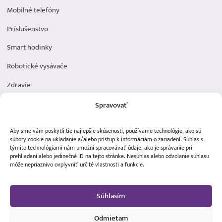
Mobilné telefóny
Príslušenstvo
Smart hodinky
Robotické vysávače
Zdravie
Elektromobilita
Spravovať
Herná zóna
Aby sme vám poskytli tie najlepšie skúsenosti, používame technológie, ako sú
Dôležité odkazy
súbory cookie na ukladanie a/alebo prístup k informáciám o zariadení. Súhlas s
týmito technológiami nám umožní spracovávať údaje, ako je správanie pri
prehliadaní alebo jedinečné ID na tejto stránke. Nesúhlas alebo odvolanie súhlasu
Obchodné podmienky
môže nepriaznivo ovplyvniť určité vlastnosti a funkcie.
Ochrana osobných údajov
Súhlasím
Doprava a platba
Reklamácia tovaru
Odmietam