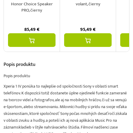
Honor Choice Speaker
volant, čierny
2
PRO, čierny
85,49
€
95,49
€
Popis
produktu
Popis produktu
Xperia 1 IV ponúka to najlepšie od spoločnosti Sony v oblasti smart
telefónov. K dispozícii totiž dostanete úplne ojedinelé funkcie zamerané
na tvorcov videí a fotografov, ale aj na mobilných hráčov, či už sa venujú
e-športom, alebo streamovaniu. Milovníci hudby si prídu na svoje vďaka
skúsenostiam, ktoré spoločnosť Sony počas mnohých desaťročí získala
v oblasti zvuku a hudby, a poteší ich aj nová aplikácia Music Pro na
záznamskladieb v štýle nahrávacieho štúdia. Filmoví nadšenci zase