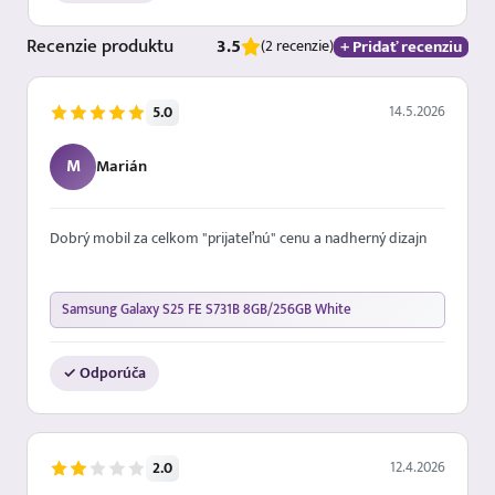
Recenzie
produktu
3.5
+ Pridať recenziu
(2 recenzie)
14.5.2026
5.0
M
Marián
Dobrý mobil za celkom "prijateľnú" cenu a nadherný dizajn
Samsung Galaxy S25 FE S731B 8GB/256GB White
✓ Odporúča
12.4.2026
2.0