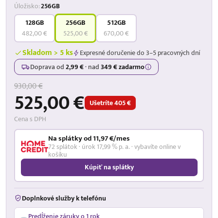
Úložisko:
256GB
128GB
256GB
512GB
482,00 €
525,00 €
670,00 €
Skladom > 5 ks
Expresné doručenie do 3–5 pracovných dní
Doprava od
2,99 €
·
nad
349 € zadarmo
930,00 €
525,00 €
Ušetríte 405 €
Cena s DPH
Na splátky od 11,97 €/mes
72 splátok · úrok 17,99 % p. a. · vybavíte online v
košíku
Kúpiť na splátky
Doplnkové služby k telefónu
Predĺženie záruky o 1 rok