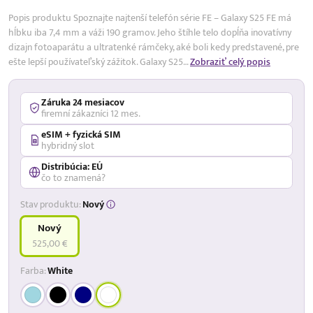
Popis produktu Spoznajte najtenší telefón série FE – Galaxy S25 FE má
hĺbku iba 7,4 mm a váži 190 gramov. Jeho štíhle telo dopĺňa inovatívny
dizajn fotoaparátu a ultratenké rámčeky, aké boli kedy predstavené, pre
ešte lepší používateľský zážitok. Galaxy S25…
Zobraziť celý popis
Záruka 24 mesiacov
firemní zákazníci 12 mes.
eSIM + fyzická SIM
hybridný slot
Distribúcia: EÚ
čo to znamená?
Stav produktu:
Nový
Nový
525,00 €
Farba:
White