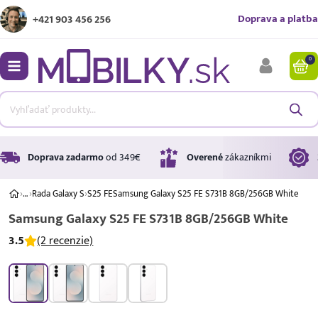
Doprava a platba
+421 903 456 256
0
bmenu
bmenu
bmenu
Doprava zadarmo
od 349€
Overené
zákazníkmi
›
…
›
Rada Galaxy S
›
S25 FE
Samsung Galaxy S25 FE S731B 8GB/256GB White
Samsung Galaxy S25 FE S731B 8GB/256GB White
bmenu
3.5
(2 recenzie)
bmenu
A ↑
A
G
Úrok
17,99 %
p.a.