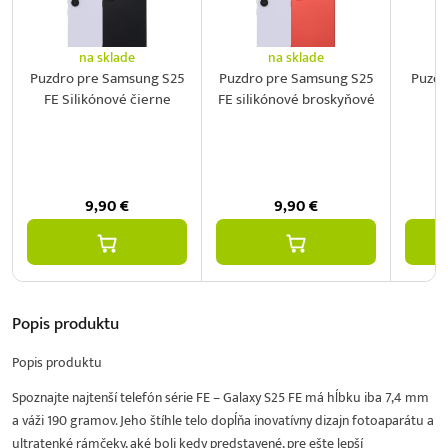
na sklade
na sklade
Puzdro pre Samsung S25
Puzdro pre Samsung S25
Puzdr
FE Silikónové čierne
FE silikónové broskyňové
FE
9,90
€
9,90
€
Popis
produktu
Popis produktu
Spoznajte najtenší telefón série FE – Galaxy S25 FE má hĺbku iba 7,4 mm
a váži 190 gramov. Jeho štíhle telo dopĺňa inovatívny dizajn fotoaparátu a
ultratenké rámčeky, aké boli kedy predstavené, pre ešte lepší