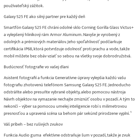
používateľský zážitok.
Galaxy S25 FE ako silný partner pre každý deň
Smartfón Galaxy S25 FE chráni odolné sklo Corning Gorilla Glass Victus+
a vylepšený hliníkový rám Armor Aluminum. Navyše je vyrobený z
odolných a prémiových materiálov. Jeho spoľahlivosť podčiarkuje
certifikácia IP68, ktorá potvrdzuje odolnosť proti prachu a vode, takže
mobil môžete bez obáv vziať so sebou na všetky svoje dobrodružstvá.
Budúcnosť fotografie vo vašej dlani
Asistent fotografií a funkcia Generatívne úpravy vylepšia každú vašu
fotografiu zhotovenú telefónom Samsung Galaxy S25 FE. Jednoducho
odstráňte alebo presuňte vybrané objekty, alebo pomocou nástroja
Návrh objektov na vymazanie nechajte zmiznúť osobu v pozadí. A tým to
nekončí – výber sa pomocou umelej inteligencie robí s milimetrovou
presnosťou a upravená scéna sa behom pár sekúnd prirodzene vyplní. ¹
Váš príbeh – bez rušivých zvukov
Funkcia Audio guma efektívne odstraňuje šum v pozadí, takže je zvuk