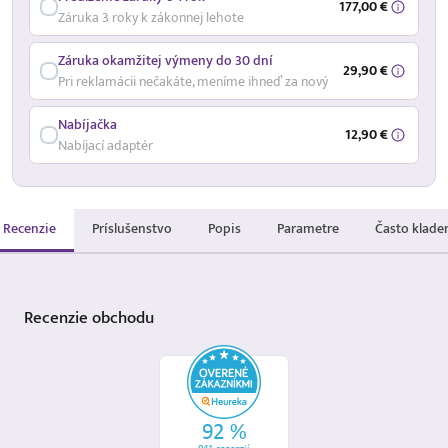
177,00 €
Záruka 3 roky k zákonnej lehote
Záruka okamžitej výmeny do 30 dní
29,90 €
Pri reklamácii nečakáte, meníme ihneď za nový
Nabíjačka
12,90 €
Nabíjací adaptér
Recenzie
Príslušenstvo
Popis
Parametre
Často klade
Recenzie
obchodu