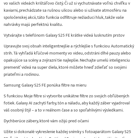
vo vašich videách krištáľovo čistý. Či už si vychutnávate voľnú chvíľku v
kaviarni, prechádzate sa rušnou ulicou alebo si užívate atmosféru na
spoločenskej akcii, táto funkcia odfiltruje nežiaduci hluk, takže vaše
nahrávky majú perfektnú kvalitu.
Vytvárajte s telefónom Galaxy S25 FE krátke videá lusknutím prstov
Upravujte svoj obsah inteligentnejšie a rýchlejšie s funkciou Automatický
strih. Tá vyhľadá kľúčové momenty vo videu, odstráni dlhé pauzy alebo
opakujúce sa scény a zvýrazní tie najlepšie. Nechajte umelú inteligenciu
premeniť videá na super diela, ktoré môžete hneď zdieľať so svojimi
priateľmi a rodinou.
Samsung Galaxy S25 FE ponúka filtre na mieru
S funkciou Moje filtre si vytvoríte unikátne filtre zo svojich obľúbených
fotiek. Galaxy AI zachytí farby, tón a náladu, aby každý záber vyjadroval
váš osobný štýl – a to v reálnom čase a so spoľahlivými výsledkami.
Dychberúce zábery, ktoré vám ožijú pred očami
Užite si dokonalé vykreslenie každej snímky s fotoaparátom Galaxy S25