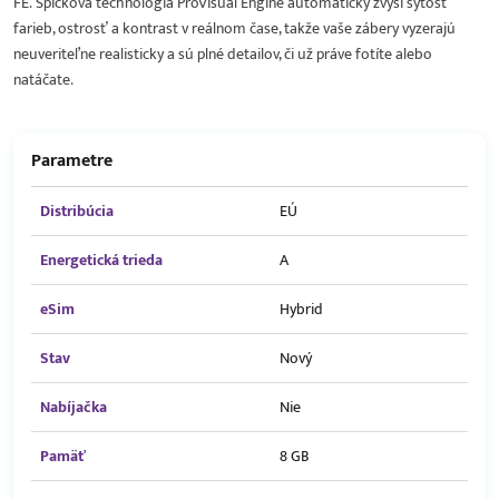
FE. Špičková technológia ProVisual Engine automaticky zvýši sýtosť
farieb, ostrosť a kontrast v reálnom čase, takže vaše zábery vyzerajú
neuveriteľne realisticky a sú plné detailov, či už práve fotíte alebo
natáčate.
Parametre
Distribúcia
EÚ
Energetická trieda
A
eSim
Hybrid
Stav
Nový
Nabíjačka
Nie
Pamäť
8 GB