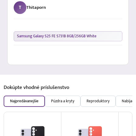
T
Thitaporn
Samsung Galaxy S25 FE S731B 8GB/256GB White
Dokúpte vhodné
príslušenstvo
Najpredávanejšie
Púzdra a kryty
Reproduktory
Nabíjačk