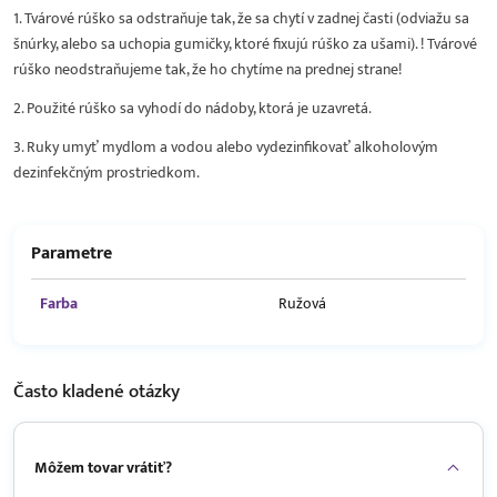
1. Tvárové rúško sa odstraňuje tak, že sa chytí v zadnej časti (odviažu sa
šnúrky, alebo sa uchopia gumičky, ktoré fixujú rúško za ušami). ! Tvárové
rúško neodstraňujeme tak, že ho chytíme na prednej strane!
2. Použité rúško sa vyhodí do nádoby, ktorá je uzavretá.
3. Ruky umyť mydlom a vodou alebo vydezinfikovať alkoholovým
dezinfekčným prostriedkom.
Parametre
Farba
Ružová
Často kladené
otázky
Môžem tovar vrátiť?