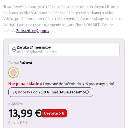
Trojvrstvové jednorazové rúško na ústa s mikrobakteriálnym filtrom z
netkanej textílie. Vyrábané z mäkkej antialergickej netkanej textílie.
Vďaka použitému materiálu je rúško priedušné a odpudzuje kvapaliny. -
tvarujúci pásik na nose - upevnenie na gumičky - NON-MEDICAL - v
balení…
Zobraziť celý popis
Záruka 24 mesiacov
firemní zákazníci 12 mes.
Farba:
Ružová
Nie je na sklade
Expresné doručenie do 3–5 pracovných dní
Doprava od
2,99 €
·
nad
349 € zadarmo
20,00 €
13,99 €
Ušetríte 6 €
Cena s DPH