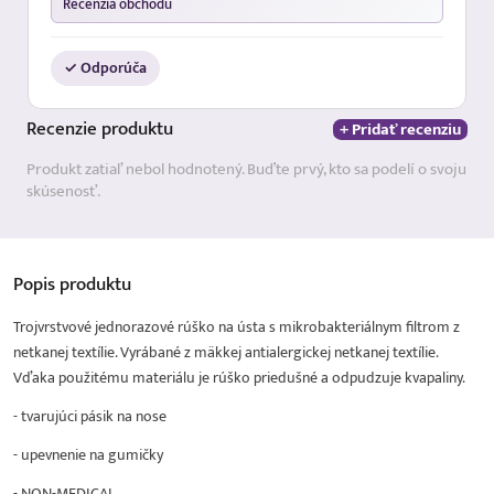
Recenzia obchodu
✓ Odporúča
Recenzie
produktu
+ Pridať recenziu
Produkt zatiaľ nebol hodnotený. Buďte prvý, kto sa podelí o svoju
skúsenosť.
Popis
produktu
Trojvrstvové jednorazové rúško na ústa s mikrobakteriálnym filtrom z
netkanej textílie. Vyrábané z mäkkej antialergickej netkanej textílie.
Vďaka použitému materiálu je rúško priedušné a odpudzuje kvapaliny.
- tvarujúci pásik na nose
- upevnenie na gumičky
- NON-MEDICAL