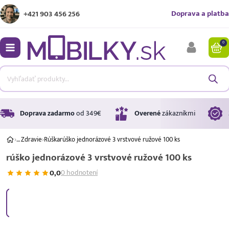
Doprava a platba
+421 903 456 256
0
bmenu
bmenu
bmenu
Doprava zadarmo
od 349€
Overené
zákazníkmi
›
…
Zdravie
›
Rúška
rúško jednorázové 3 vrstvové ružové 100 ks
rúško jednorázové 3 vrstvové ružové 100 ks
bmenu
0,0
0 hodnotení
bmenu
Úrok
17,99 %
p.a.