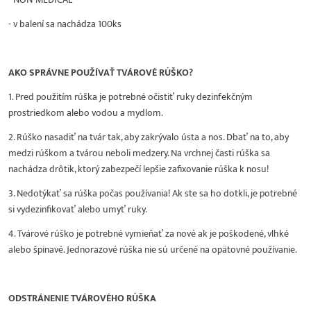
- v balení sa nachádza 100ks
AKO SPRÁVNE POUŽÍVAŤ TVÁROVÉ RÚŠKO?
1. Pred použitím rúška je potrebné očistiť ruky dezinfekčným
prostriedkom alebo vodou a mydlom.
2. Rúško nasadiť na tvár tak, aby zakrývalo ústa a nos. Dbať na to, aby
medzi rúškom a tvárou neboli medzery. Na vrchnej časti rúška sa
nachádza drôtik, ktorý zabezpečí lepšie zafixovanie rúška k nosu!
3. Nedotýkať sa rúška počas používania! Ak ste sa ho dotkli, je potrebné
si vydezinfikovať alebo umyť ruky.
4. Tvárové rúško je potrebné vymieňať za nové ak je poškodené, vlhké
alebo špinavé. Jednorazové rúška nie sú určené na opätovné používanie.
ODSTRÁNENIE TVÁROVÉHO RÚŠKA