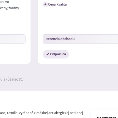
nez vo
Cena Kvalita
+
kcny, ziadny
Recenzia obchodu
✓ Odporúča
ju skúsenosť.
nej textílie. Vyrábané z mäkkej antialergickej netkanej