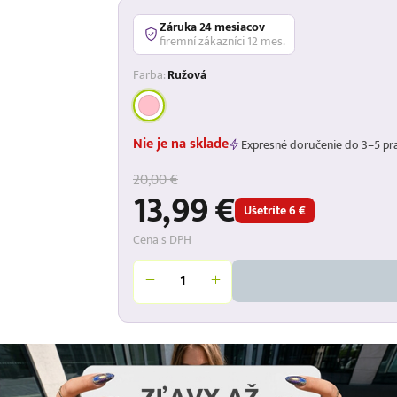
Záruka 24 mesiacov
firemní zákazníci 12 mes.
Farba:
Ružová
Nie je na sklade
Expresné doručenie do 3–5 pr
20,00 €
13,99 €
Ušetríte 6 €
Cena s DPH