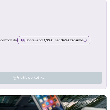
acovných dní
Doprava od
2,99 €
·
nad
349 € zadarmo
Vložiť do košíka