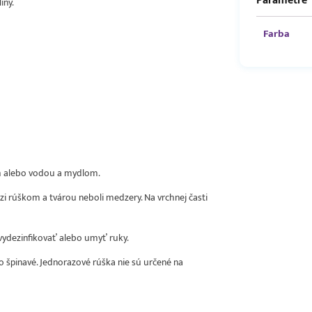
Parametre
iny.
Farba
om alebo vodou a mydlom.
dzi rúškom a tvárou neboli medzery. Na vrchnej časti
 vydezinfikovať alebo umyť ruky.
o špinavé. Jednorazové rúška nie sú určené na