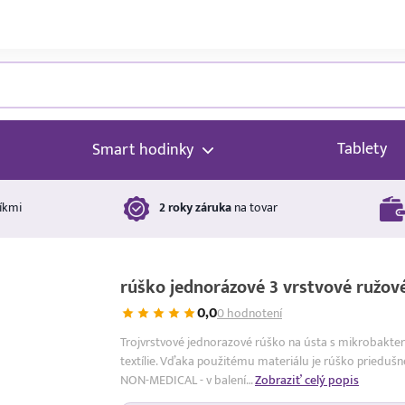
Tablety
Smart hodinky
íkmi
2 roky záruka
na tovar
rúško jednorázové 3 vrstvové ružov
0,0
0 hodnotení
Trojvrstvové jednorazové rúško na ústa s mikrobakteriá
textílie. Vďaka použitému materiálu je rúško priedušné
NON-MEDICAL - v balení…
Zobraziť celý popis