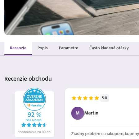
Recenzie
Popis
Parametre
Často kladené otázky
Recenzie
obchodu
5.0
5.8.2026
M
Martin
é mailom. Spokojna
Ziadny problem s nakupom, kupeny