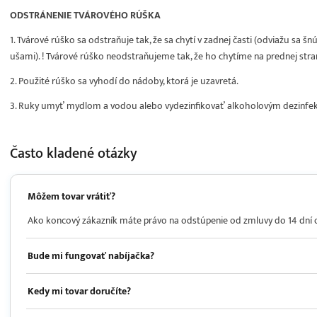
ODSTRÁNENIE TVÁROVÉHO RÚŠKA
1. Tvárové rúško sa odstraňuje tak, že sa chytí v zadnej časti (odviažu sa š
ušami). ! Tvárové rúško neodstraňujeme tak, že ho chytíme na prednej stra
2. Použité rúško sa vyhodí do nádoby, ktorá je uzavretá.
3. Ruky umyť mydlom a vodou alebo vydezinfikovať alkoholovým dezinfe
Často kladené
otázky
Môžem tovar vrátiť?
Ako koncový zákazník máte právo na odstúpenie od zmluvy do 14 dní od 
Bude mi fungovať nabíjačka?
Kedy mi tovar doručíte?