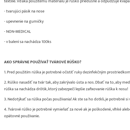
textílie. Vďaka použitému materiálu je rúško priedušné a odpudzuje kvapal
- tvarujúci pásik na nose
- upevnenie na gumičky
- NON-MEDICAL
- v balení sa nachádza 100ks
AKO SPRÁVNE POUŽÍVAŤ TVÁROVÉ RÚŠKO?
1. Pred použitím rúška je potrebné očistiť ruky dezinfekčným prostriedk
2. Rúško nasadiť na tvár tak, aby zakrývalo ústa a nos. Dbať na to, aby me
rúška sa nachádza drôtik, ktorý zabezpečí lepšie zafixovanie rúška k nosu!
3. Nedotýkať sa rúška počas používania! Ak ste sa ho dotkli, je potrebné si
4. Tvárové rúško je potrebné vymieňať za nové ak je poškodené, vlhké aleb
opätovné používanie.