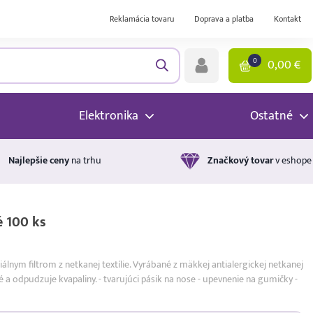
Reklamácia tovaru
Doprava a platba
Kontakt
0
0,00
€
Elektronika
Ostatné
Najlepšie ceny
na trhu
Značkový tovar
v eshope
é 100 ks
lnym filtrom z netkanej textílie. Vyrábané z mäkkej antialergickej netkanej
 a odpudzuje kvapaliny. - tvarujúci pásik na nose - upevnenie na gumičky -