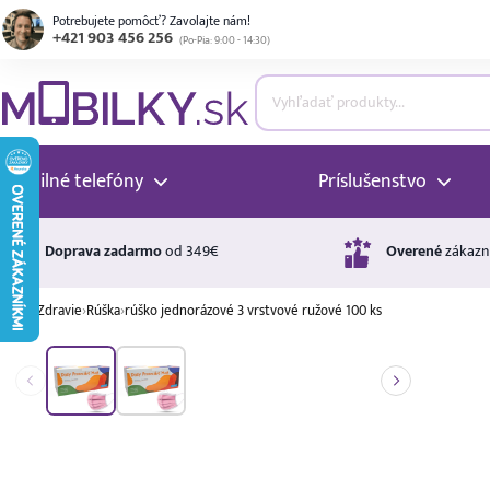
Potrebujete pomôcť? Zavolajte nám!
+421 903 456 256
(
Po-Pia: 9:00 - 14:30
)
ubmenu
ubmenu
Mobilné telefóny
Príslušenstvo
ubmenu
Doprava zadarmo
od 349€
Overené
zákazn
›
Zdravie
›
Rúška
›
rúško jednorázové 3 vrstvové ružové 100 ks
ubmenu
Úrok
17,99 %
p.a.
ubmenu