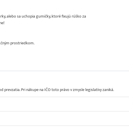
núrky, alebo sa uchopia gumičky, ktoré fixujú rúško za
ne!
kčným prostriedkom.
prevzatia. Pri nákupe na IČO toto právo v zmysle legislatívy zaniká.