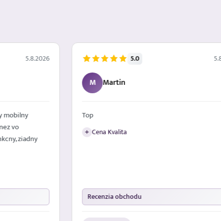
5.0
5.8.2026
5.8
M
Martin
 mobilny
Top
nez vo
Cena Kvalita
+
kcny, ziadny
Recenzia obchodu