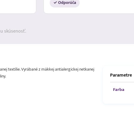
✓ Odporúča
ju skúsenosť.
nej textílie. Vyrábané z mäkkej antialergickej netkanej
Parametre
iny.
Farba