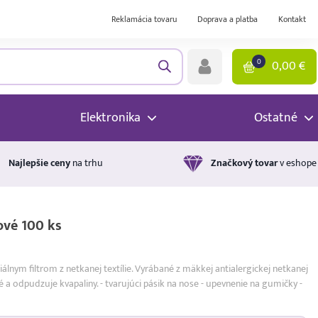
Reklamácia tovaru
Doprava a platba
Kontakt
0
0,00
€
Elektronika
Ostatné
Najlepšie ceny
na trhu
Značkový tovar
v eshope
ové 100 ks
lnym filtrom z netkanej textílie. Vyrábané z mäkkej antialergickej netkanej
 a odpudzuje kvapaliny. - tvarujúci pásik na nose - upevnenie na gumičky -