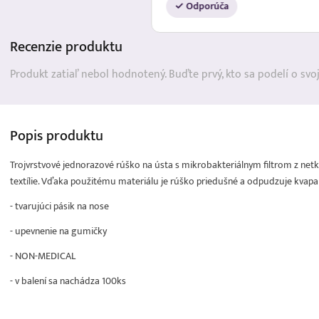
✓ Odporúča
Recenzie
produktu
Produkt zatiaľ nebol hodnotený. Buďte prvý, kto sa podelí o svo
Popis
produktu
Trojvrstvové jednorazové rúško na ústa s mikrobakteriálnym filtrom z netka
textílie. Vďaka použitému materiálu je rúško priedušné a odpudzuje kvapal
- tvarujúci pásik na nose
- upevnenie na gumičky
- NON-MEDICAL
- v balení sa nachádza 100ks