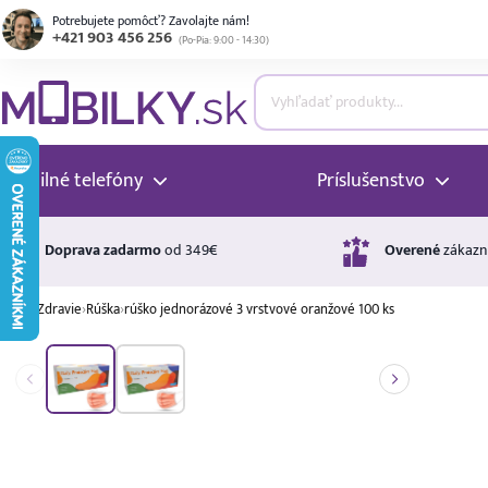
Potrebujete pomôcť? Zavolajte nám!
+421 903 456 256
(
Po-Pia: 9:00 - 14:30
)
ubmenu
ubmenu
Mobilné telefóny
Príslušenstvo
ubmenu
Doprava zadarmo
od 349€
Overené
zákazn
›
Zdravie
›
Rúška
›
rúško jednorázové 3 vrstvové oranžové 100 ks
ubmenu
Úrok
17,99 %
p.a.
ubmenu