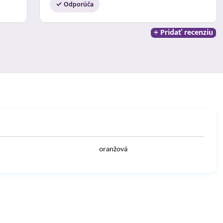
✓ Odporúča
+ Pridať recenziu
oranžová