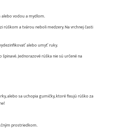
om alebo vodou a mydlom.
dzi rúškom a tvárou neboli medzery. Na vrchnej časti
 vydezinfikovať alebo umyť ruky.
o špinavé. Jednorazové rúška nie sú určené na
núrky, alebo sa uchopia gumičky, ktoré fixujú rúško za
ne!
kčným prostriedkom.