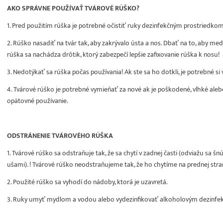
AKO SPRÁVNE POUŽÍVAŤ TVÁROVÉ RÚŠKO?
1. Pred použitím rúška je potrebné očistiť ruky dezinfekčným prostriedk
2. Rúško nasadiť na tvár tak, aby zakrývalo ústa a nos. Dbať na to, aby me
rúška sa nachádza drôtik, ktorý zabezpečí lepšie zafixovanie rúška k nosu!
3. Nedotýkať sa rúška počas používania! Ak ste sa ho dotkli, je potrebné si
4. Tvárové rúško je potrebné vymieňať za nové ak je poškodené, vlhké aleb
opätovné používanie.
ODSTRÁNENIE TVÁROVÉHO RÚŠKA
1. Tvárové rúško sa odstraňuje tak, že sa chytí v zadnej časti (odviažu sa š
ušami). ! Tvárové rúško neodstraňujeme tak, že ho chytíme na prednej stra
2. Použité rúško sa vyhodí do nádoby, ktorá je uzavretá.
3. Ruky umyť mydlom a vodou alebo vydezinfikovať alkoholovým dezinfe