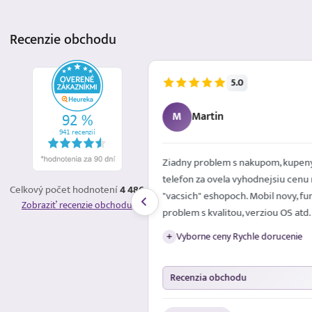
Recenzie
obchodu
5.0
5.8.2026
M
Martin
é mailom. Spokojna
Ziadny problem s nakupom, kupeny
telefon za ovela vyhodnejsiu cenu 
Celkový počet hodnotení
4 486
"vacsich" eshopoch. Mobil novy, fun
Zobraziť recenzie obchodu
problem s kvalitou, verziou OS atd.
Vyborne ceny Rychle dorucenie
+
Recenzia obchodu