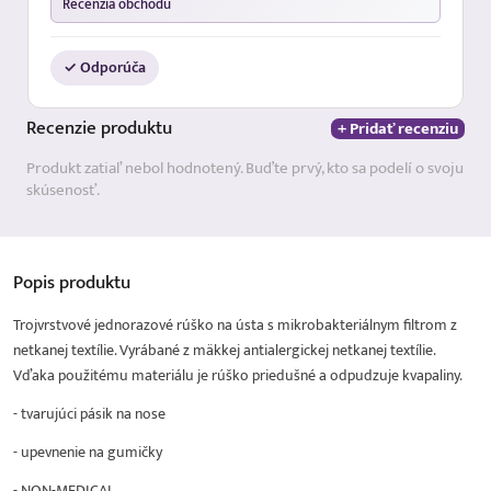
Recenzia obchodu
✓ Odporúča
Recenzie
produktu
+ Pridať recenziu
Produkt zatiaľ nebol hodnotený. Buďte prvý, kto sa podelí o svoju
skúsenosť.
Popis
produktu
Trojvrstvové jednorazové rúško na ústa s mikrobakteriálnym filtrom z
netkanej textílie. Vyrábané z mäkkej antialergickej netkanej textílie.
Vďaka použitému materiálu je rúško priedušné a odpudzuje kvapaliny.
- tvarujúci pásik na nose
- upevnenie na gumičky
- NON-MEDICAL