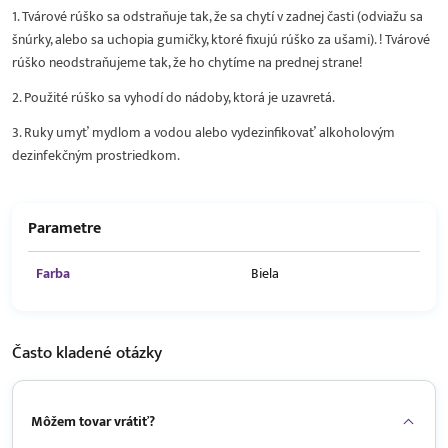
1. Tvárové rúško sa odstraňuje tak, že sa chytí v zadnej časti (odviažu sa
šnúrky, alebo sa uchopia gumičky, ktoré fixujú rúško za ušami). ! Tvárové
rúško neodstraňujeme tak, že ho chytíme na prednej strane!
2. Použité rúško sa vyhodí do nádoby, ktorá je uzavretá.
3. Ruky umyť mydlom a vodou alebo vydezinfikovať alkoholovým
dezinfekčným prostriedkom.
Parametre
Farba
Biela
Často kladené
otázky
Môžem tovar vrátiť?