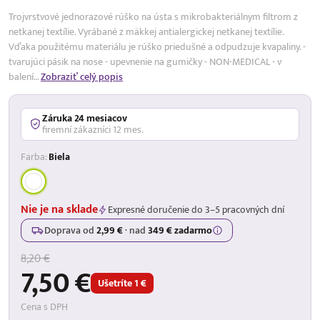
Trojvrstvové jednorazové rúško na ústa s mikrobakteriálnym filtrom z
netkanej textílie. Vyrábané z mäkkej antialergickej netkanej textílie.
Vďaka použitému materiálu je rúško priedušné a odpudzuje kvapaliny. -
tvarujúci pásik na nose - upevnenie na gumičky - NON-MEDICAL - v
balení…
Zobraziť celý popis
Záruka 24 mesiacov
firemní zákazníci 12 mes.
Farba:
Biela
Nie je na sklade
Expresné doručenie do 3–5 pracovných dní
Doprava od
2,99 €
·
nad
349 € zadarmo
8,20 €
7,50 €
Ušetríte 1 €
Cena s DPH