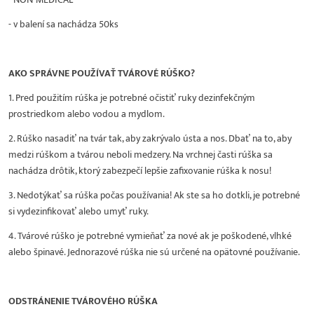
- v balení sa nachádza 50ks
AKO SPRÁVNE POUŽÍVAŤ TVÁROVÉ RÚŠKO?
1. Pred použitím rúška je potrebné očistiť ruky dezinfekčným
prostriedkom alebo vodou a mydlom.
2. Rúško nasadiť na tvár tak, aby zakrývalo ústa a nos. Dbať na to, aby
medzi rúškom a tvárou neboli medzery. Na vrchnej časti rúška sa
nachádza drôtik, ktorý zabezpečí lepšie zafixovanie rúška k nosu!
3. Nedotýkať sa rúška počas používania! Ak ste sa ho dotkli, je potrebné
si vydezinfikovať alebo umyť ruky.
4. Tvárové rúško je potrebné vymieňať za nové ak je poškodené, vlhké
alebo špinavé. Jednorazové rúška nie sú určené na opätovné používanie.
ODSTRÁNENIE TVÁROVÉHO RÚŠKA