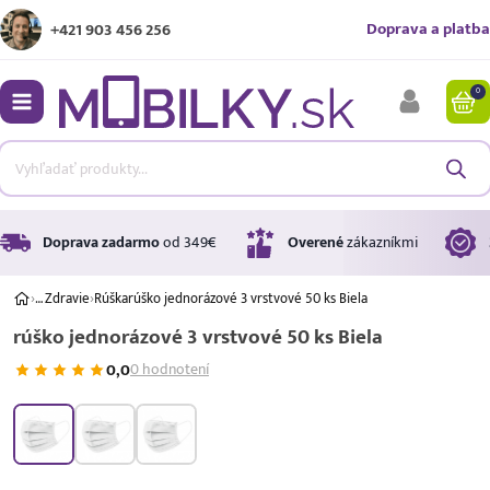
Doprava a platba
+421 903 456 256
0
bmenu
bmenu
bmenu
Doprava zadarmo
od 349€
Overené
zákazníkmi
›
…
Zdravie
›
Rúška
rúško jednorázové 3 vrstvové 50 ks Biela
rúško jednorázové 3 vrstvové 50 ks Biela
bmenu
0,0
0 hodnotení
bmenu
Úrok
17,99 %
p.a.