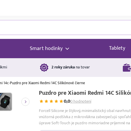
Tablety
Smart hodinky
íkmi
2 roky záruka
na tovar
mi 14c
›
Puzdro pre Xiaomi Redmi 14C Silikónové čierne
Puzdro pre Xiaomi Redmi 14C Silikó
0,0
0 hodnotení
Forcell Silicone je štýlový, minimalistický obal navrhn
vnútorná podšívka z mikrovlákna zabezpečujú spoľahl
úprave Soft-Touch je puzdro mimoriadne príjemné na