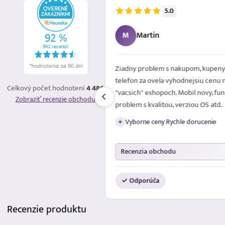
5.0
5.8.2026
M
Martin
é mailom. Spokojna
Ziadny problem s nakupom, kupeny
telefon za ovela vyhodnejsiu cenu 
Celkový počet hodnotení
4 486
"vacsich" eshopoch. Mobil novy, fun
Zobraziť recenzie obchodu
problem s kvalitou, verziou OS atd.
Vyborne ceny Rychle dorucenie
+
Recenzia obchodu
✓ Odporúča
Recenzie
produktu