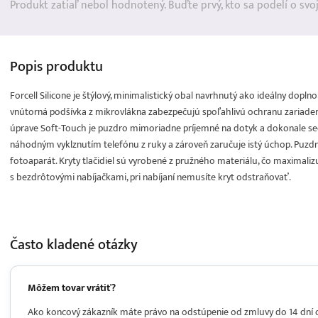
Produkt zatiaľ nebol hodnotený. Buďte prvý, kto sa podelí o svo
Popis
produktu
Forcell Silicone je štýlový, minimalistický obal navrhnutý ako ideálny dopl
vnútorná podšívka z mikrovlákna zabezpečujú spoľahlivú ochranu zariade
úprave Soft-Touch je puzdro mimoriadne príjemné na dotyk a dokonale se
náhodným vyklznutím telefónu z ruky a zároveň zaručuje istý úchop. Puzdr
fotoaparát. Kryty tlačidiel sú vyrobené z pružného materiálu, čo maximalizu
s bezdrôtovými nabíjačkami, pri nabíjaní nemusíte kryt odstraňovať.
Často kladené
otázky
Môžem tovar vrátiť?
Ako koncový zákazník máte právo na odstúpenie od zmluvy do 14 dní od 