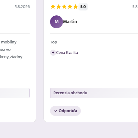
5.0
5.8.2026
5.8
M
Martin
 mobilny
Top
nez vo
Cena Kvalita
+
kcny, ziadny
Recenzia obchodu
✓ Odporúča