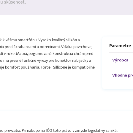
ju skúsenosť.
nok k vášmu smartfónu. Vysoko kvalitný silikón a
Parametre
nia pred škrabancami a odreninami. Vďaka povrchovej
dí v ruke. Matná, pogumovaná konštrukcia chráni pred
Výrobca
o má presné funkčné výrezy pre konektor nabíjačky a
je komfort používania. Forcell Sillicone je kompatibilné
Vhodné pr
prevzatia. Pri nákupe na IČO toto právo v zmysle legislatívy zaniká.