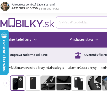
Potrebujete pomôcť? Zavolajte nám!
+421 903 456 256
(
Po-Pia: 9:00 - 14:30
)
ubmenu
ubmenu
Mobilné telefóny
Príslušenstvo
ubmenu
Doprava zadarmo
od 349€
Overené
zákazn
›
Príslušenstvo
›
Púzdra a kryty
›
Púzdra a kryty — Xiaomi
›
Púzdra a kryty — Red
ubmenu
Úrok
17,99 %
p.a.
ubmenu