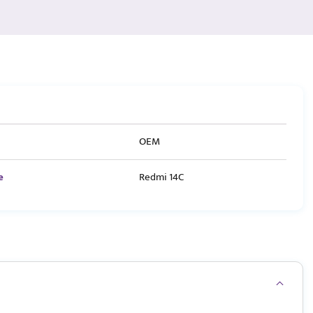
OEM
e
Redmi 14C