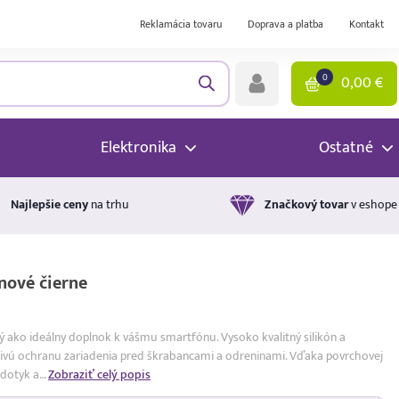
Reklamácia tovaru
Doprava a platba
Kontakt
0
0,00
€
Elektronika
Ostatné
Najlepšie ceny
na trhu
Značkový tovar
v eshope
nové čierne
utý ako ideálny doplnok k vášmu smartfónu. Vysoko kvalitný silikón a
ivú ochranu zariadenia pred škrabancami a odreninami. Vďaka povrchovej
 dotyk a…
Zobraziť celý popis