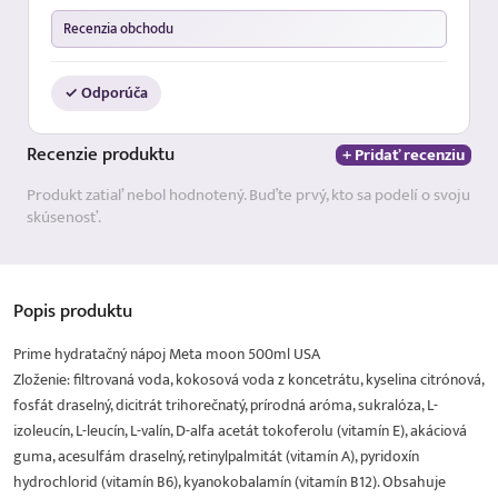
Recenzia obchodu
✓ Odporúča
Recenzie
produktu
+ Pridať recenziu
Produkt zatiaľ nebol hodnotený. Buďte prvý, kto sa podelí o svoju
skúsenosť.
Popis
produktu
Prime hydratačný nápoj Meta moon 500ml USA
Zloženie: filtrovaná voda, kokosová voda z koncetrátu, kyselina citrónová,
fosfát draselný, dicitrát trihorečnatý, prírodná aróma, sukralóza, L-
izoleucín, L-leucín, L-valín, D-alfa acetát tokoferolu (vitamín E), akáciová
guma, acesulfám draselný, retinylpalmitát (vitamín A), pyridoxín
hydrochlorid (vitamín B6), kyanokobalamín (vitamín B12). Obsahuje