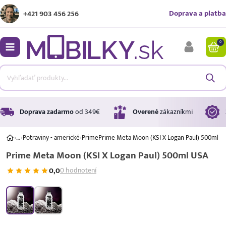
Doprava a platba
+421 903 456 256
0
bmenu
bmenu
bmenu
Doprava zadarmo
od 349€
Overené
zákazníkmi
›
…
›
Potraviny - americké
›
Prime
Prime Meta Moon (KSI X Logan Paul) 500ml U
Prime Meta Moon (KSI X Logan Paul) 500ml USA
bmenu
0,0
0 hodnotení
bmenu
Úrok
17,99 %
p.a.