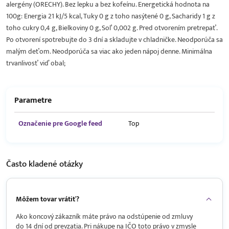
alergény (ORECHY). Bez lepku a bez kofeínu. Energetická hodnota na
100g: Energia 21 kJ/5 kcal, Tuky 0 g z toho nasýtené 0 g, Sacharidy 1 g z
toho cukry 0,4 g, Bielkoviny 0 g, Soľ 0,002 g. Pred otvorením pretrepať.
Po otvorení spotrebujte do 3 dní a skladujte v chladničke. Neodporúča sa
malým deťom. Neodporúča sa viac ako jeden nápoj denne. Minimálna
trvanlivosť viď obal;
Parametre
Označenie pre Google feed
Top
Často kladené
otázky
Môžem tovar vrátiť?
Ako koncový zákazník máte právo na odstúpenie od zmluvy
do 14 dní od prevzatia. Pri nákupe na IČO toto právo v zmysle