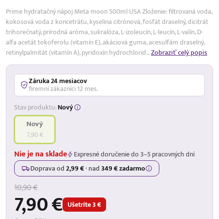
Prime hydratačný nápoj Meta moon 500ml USA Zloženie: filtrovaná voda,
kokosová voda z koncetrátu, kyselina citrónová, fosfát draselný, dicitrát
trihorečnatý, prírodná aróma, sukralóza, L-izoleucín, L-leucín, L-valín, D-
alfa acetát tokoferolu (vitamín E), akáciová guma, acesulfám draselný,
retinylpalmitát (vitamín A), pyridoxín hydrochlorid…
Zobraziť celý popis
Záruka 24 mesiacov
firemní zákazníci 12 mes.
Stav produktu:
Nový
Nový
7,90 €
Nie je na sklade
Expresné doručenie do 3–5 pracovných dní
Doprava od
2,99 €
·
nad
349 € zadarmo
10,90 €
7,90 €
Ušetríte 3 €