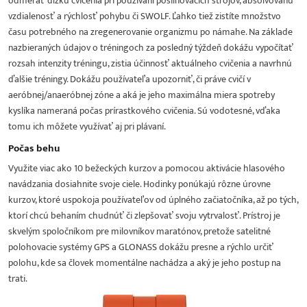
odmerať dĺžku cvičenia pri používaní posilňovacích strojov, absolvovanú
vzdialenosť a rýchlosť pohybu či SWOLF. Ľahko tiež zistíte množstvo
času potrebného na zregenerovanie organizmu po námahe. Na základe
nazbieraných údajov o tréningoch za posledný týždeň dokážu vypočítať
rozsah intenzity tréningu, zistia účinnosť aktuálneho cvičenia a navrhnú
ďalšie tréningy. Dokážu používateľa upozorniť, či práve cvičí v
aeróbnej/anaeróbnej zóne a aká je jeho maximálna miera spotreby
kyslíka nameraná počas prírastkového cvičenia. Sú vodotesné, vďaka
tomu ich môžete využívať aj pri plávaní.
Počas behu
Využite viac ako 10 bežeckých kurzov a pomocou aktivácie hlasového
navádzania dosiahnite svoje ciele. Hodinky ponúkajú rôzne úrovne
kurzov, ktoré uspokoja používateľov od úplného začiatočníka, až po tých,
ktorí chcú behaním chudnúť či zlepšovať svoju vytrvalosť. Prístroj je
skvelým spoločníkom pre milovníkov maratónov, pretože satelitné
polohovacie systémy GPS a GLONASS dokážu presne a rýchlo určiť
polohu, kde sa človek momentálne nachádza a aký je jeho postup na
trati.