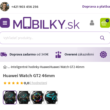
Doprava a platba
+421 903 456 256
0
bmenu
bmenu
bmenu
Doprava zadarmo
od 349€
Overené
zákazníkmi
›
…
›
Inteligentné hodinky
›
Huawei
Huawei Watch GT2 46mm
Huawei Watch GT2 46mm
bmenu
0,0
0 hodnotení
bmenu
Úrok
17,99 %
p.a.