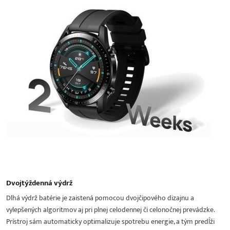
Dvojtýždenná výdrž
Dlhá výdrž batérie je zaistená pomocou dvojčipového dizajnu a
vylepšených algoritmov aj pri plnej celodennej či celonočnej prevádzke.
Prístroj sám automaticky optimalizuje spotrebu energie, a tým predĺži