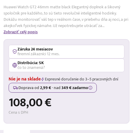
Huawei Watch GT2 46mm matte black Elegantný doplnok a šikovný
spoločník pre každého, to sú tieto revolučné inteligentné hodinky.
Dokážu monitorovať váš tep v reálnom čase, v priebehu dňa aj noci, a pri
akejkoľvek fyzickej námahe. Už nepotrebujete utrácať za…
Zobraziť celý popis
Záruka 24 mesiacov
firemní zákazníci 12 mes.
Distribúcia: SK
čo to znamená?
Nie je na sklade
Expresné doručenie do 3–5 pracovných dní
Doprava od
2,99 €
·
nad
349 € zadarmo
108,00 €
Cena s DPH