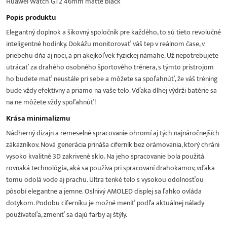
Huawei Watch GT2 46mm matte black
Popis produktu
Elegantný doplnok a šikovný spoločník pre každého, to sú tieto revolučné
inteligentné hodinky. Dokážu monitorovať váš tep v reálnom čase, v
priebehu dňa aj noci, a pri akejkoľvek fyzickej námahe. Už nepotrebujete
utrácať za drahého osobného športového trénera, s týmto prístrojom
ho budete mať neustále pri sebe a môžete sa spoľahnúť, že váš tréning
bude vždy efektívny a priamo na vaše telo. Vďaka dlhej výdrži batérie sa
na ne môžete vždy spoľahnúť!
Krása minimalizmu
Nádherný dizajn a remeselné spracovanie ohromí aj tých najnáročnejších
zákazníkov. Nová generácia prináša ciferník bez orámovania, ktorý chráni
vysoko kvalitné 3D zakrivené sklo. Na jeho spracovanie bola použitá
rovnaká technológia, aká sa používa pri spracovaní drahokamov, vďaka
tomu odolá vode aj prachu. Ultra tenké telo s vysokou odolnosťou
pôsobí elegantne a jemne. Oslnivý AMOLED displej sa ľahko ovláda
dotykom. Podobu ciferníku je možné meniť podľa aktuálnej nálady
používateľa, zmeniť sa dajú farby aj štýly.