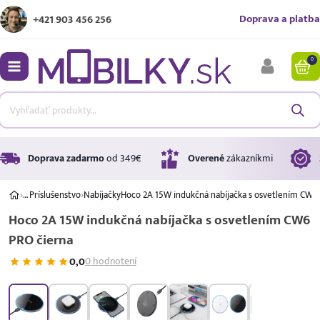
Doprava a platba
+421 903 456 256
0
bmenu
bmenu
bmenu
Doprava zadarmo
od 349€
Overené
zákazníkmi
›
…
Príslušenstvo
›
Nabíjačky
Hoco 2A 15W indukčná nabíjačka s osvetlením CW6
Hoco 2A 15W indukčná nabíjačka s osvetlením CW6
bmenu
PRO čierna
bmenu
0,0
0 hodnotení
Úrok
17,99 %
p.a.