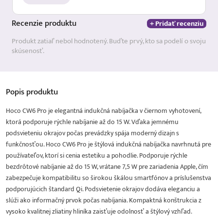
Recenzie
produktu
+ Pridať recenziu
Produkt zatiaľ nebol hodnotený. Buďte prvý, kto sa podelí o svoju
skúsenosť.
Popis
produktu
Hoco CW6 Pro je elegantná indukčná nabíjačka v čiernom vyhotovení,
ktorá podporuje rýchle nabíjanie až do 15 W. Vďaka jemnému
podsvieteniu okrajov počas prevádzky spája moderný dizajn s
funkčnosťou. Hoco CW6 Pro je štýlová indukčná nabíjačka navrhnutá pre
používateľov, ktorí si cenia estetiku a pohodlie. Podporuje rýchle
bezdrôtové nabíjanie až do 15 W, vrátane 7,5 W pre zariadenia Apple, čím
zabezpečuje kompatibilitu so širokou škálou smartfónov a príslušenstva
podporujúcich štandard Qi. Podsvietenie okrajov dodáva eleganciu a
slúži ako informačný prvok počas nabíjania. Kompaktná konštrukcia z
vysoko kvalitnej zliatiny hliníka zaisťuje odolnosť a štýlový vzhľad.