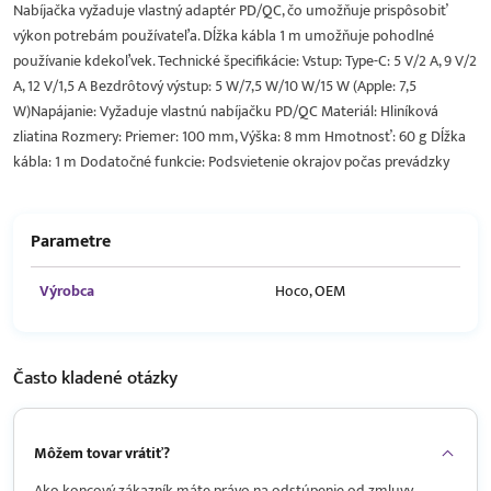
Nabíjačka vyžaduje vlastný adaptér PD/QC, čo umožňuje prispôsobiť
výkon potrebám používateľa. Dĺžka kábla 1 m umožňuje pohodlné
používanie kdekoľvek. Technické špecifikácie: Vstup: Type-C: 5 V/2 A, 9 V/2
A, 12 V/1,5 A Bezdrôtový výstup: 5 W/7,5 W/10 W/15 W (Apple: 7,5
W)Napájanie: Vyžaduje vlastnú nabíjačku PD/QC Materiál: Hliníková
zliatina Rozmery: Priemer: 100 mm, Výška: 8 mm Hmotnosť: 60 g Dĺžka
kábla: 1 m Dodatočné funkcie: Podsvietenie okrajov počas prevádzky
Parametre
Výrobca
Hoco, OEM
Často kladené
otázky
Môžem tovar vrátiť?
Ako koncový zákazník máte právo na odstúpenie od zmluvy