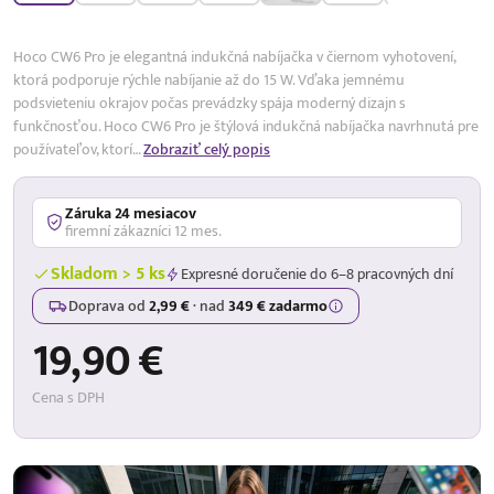
Hoco CW6 Pro je elegantná indukčná nabíjačka v čiernom vyhotovení,
ktorá podporuje rýchle nabíjanie až do 15 W. Vďaka jemnému
podsvieteniu okrajov počas prevádzky spája moderný dizajn s
funkčnosťou. Hoco CW6 Pro je štýlová indukčná nabíjačka navrhnutá pre
používateľov, ktorí…
Zobraziť celý popis
Záruka 24 mesiacov
firemní zákazníci 12 mes.
Skladom > 5 ks
Expresné doručenie do 6–8 pracovných dní
Doprava od
2,99 €
·
nad
349 € zadarmo
19,90 €
Cena s DPH