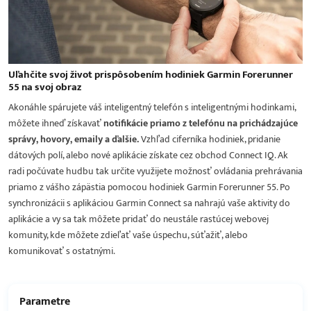
Uľahčite svoj život prispôsobením hodiniek Garmin Forerunner
55 na svoj obraz
Akonáhle spárujete váš inteligentný telefón s inteligentnými hodinkami,
môžete ihneď získavať
notifikácie priamo z telefónu na prichádzajúce
správy, hovory, emaily a ďalšie.
Vzhľad ciferníka hodiniek, pridanie
dátových polí, alebo nové aplikácie získate cez obchod Connect IQ. Ak
radi počúvate hudbu tak určite využijete možnosť ovládania prehrávania
priamo z vášho zápästia pomocou hodiniek Garmin Forerunner 55. Po
synchronizácii s aplikáciou Garmin Connect sa nahrajú vaše aktivity do
aplikácie a vy sa tak môžete pridať do neustále rastúcej webovej
komunity, kde môžete zdieľať vaše úspechu, súťažiť, alebo
komunikovať s ostatnými.
Parametre