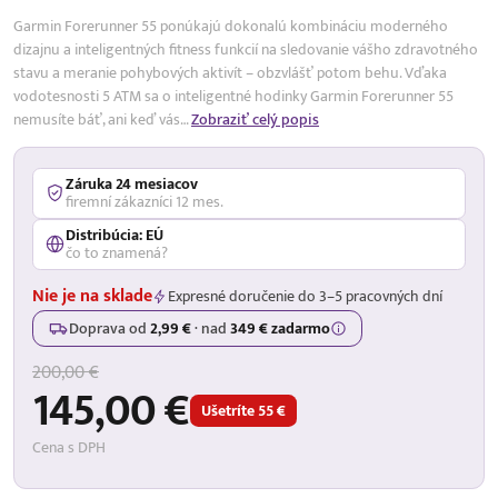
Garmin Forerunner 55 ponúkajú dokonalú kombináciu moderného
dizajnu a inteligentných fitness funkcií na sledovanie vášho zdravotného
stavu a meranie pohybových aktivít – obzvlášť potom behu. Vďaka
vodotesnosti 5 ATM sa o inteligentné hodinky Garmin Forerunner 55
nemusíte báť, ani keď vás…
Zobraziť celý popis
Záruka 24 mesiacov
firemní zákazníci 12 mes.
Distribúcia: EÚ
čo to znamená?
Nie je na sklade
Expresné doručenie do 3–5 pracovných dní
Doprava od
2,99 €
·
nad
349 € zadarmo
200,00 €
145,00 €
Ušetríte 55 €
Cena s DPH