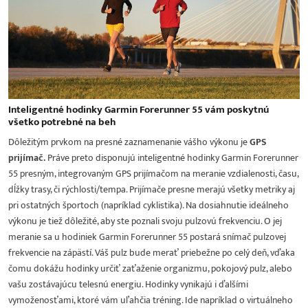
Inteligentné hodinky Garmin Forerunner 55 vám poskytnú
všetko potrebné na beh
Dôležitým prvkom na presné zaznamenanie vášho výkonu je
GPS
prijímač.
Práve preto disponujú inteligentné hodinky Garmin Forerunner
55 presným, integrovaným GPS prijímačom na meranie vzdialenosti, času,
dĺžky trasy, či rýchlosti/tempa. Prijímače presne merajú všetky metriky aj
pri ostatných športoch (napríklad cyklistika). Na dosiahnutie ideálneho
výkonu je tiež dôležité, aby ste poznali svoju pulzovú frekvenciu. O jej
meranie sa u hodiniek Garmin Forerunner 55 postará snímač pulzovej
frekvencie na zápästí. Váš pulz bude merať priebežne po celý deň, vďaka
čomu dokážu hodinky určiť zaťaženie organizmu, pokojový pulz, alebo
vašu zostávajúcu telesnú energiu. Hodinky vynikajú i ďalšími
vymoženosťami, ktoré vám uľahčia tréning. Ide napríklad o virtuálneho