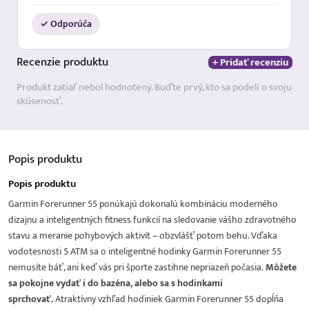
✓ Odporúča
Recenzie
produktu
+ Pridať recenziu
Produkt zatiaľ nebol hodnotený. Buďte prvý, kto sa podelí o svoju
skúsenosť.
Popis
produktu
Popis produktu
Garmin Forerunner 55 ponúkajú dokonalú kombináciu moderného
dizajnu a inteligentných fitness funkcií na sledovanie vášho zdravotného
stavu a meranie pohybových aktivít – obzvlášť potom behu. Vďaka
vodotesnosti 5 ATM sa o inteligentné hodinky Garmin Forerunner 55
nemusíte báť, ani keď vás pri športe zastihne nepriazeň počasia.
Môžete
sa pokojne vydať i do bazéna, alebo sa s hodinkami
sprchovať.
Atraktívny vzhľad hodiniek Garmin Forerunner 55 dopĺňa