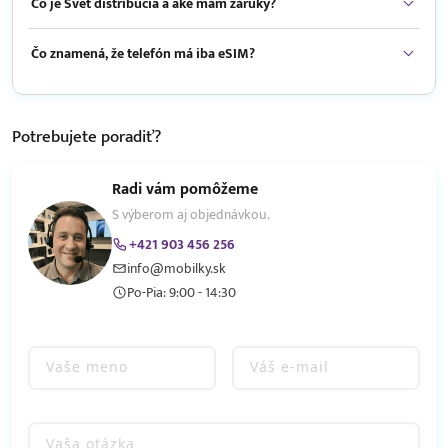
Čo je Svet distribúcia a aké mám záruky?
Čo znamená, že telefón má iba eSIM?
Potrebujete
poradiť?
Radi vám pomôžeme
S výberom aj objednávkou.
+421 903 456 256
info@mobilky.sk
Po-Pia: 9:00 - 14:30