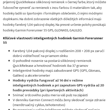
príjemný QuickRelease silikónový remienok v čiernej farbe, ktorý môžete
ľubovoľne vymeniť za remienok s inou farbou či materiálom tak, aby
hodinky ladili so športovým i formálnym oblečením, či inými módnymi
doplnkami. Na dobré zobrazenie všetkých dôležitých informácií majú
hodinky farebný 1,04-palcový displej. Na presné určenie polohy ponúkajú
hodinky Garmin Forerunner 55 GPS, GLONASS, GALILEO.
Kľúčové vlastnosti inteligentných hodiniek Garmin Forerunner
55
Farebný 1,04-palcový displej s rozlíšením 208 × 208 px zaručí
dobrú viditeľnosť na priamom slnku
O pohodlné nosenie sa postará silikónový remienok
QuickRelease a hmotnosť hodiniek iba 37 gramov
Inteligentné hodinky majú zabudované GPS (GPS, Glonass,
Galileo) a akcelerometer
Hodinky vydržia fungovať až 14 dní v režime
inteligentných hodiniek a pri zapnutom GPS vydržia až 20
hodín prevádzky (pri športových aktivitách)
Snímač srdcového pulzu meria váš pulz na zápästí
V denníku Garmin Connect môžu ženy sledovať svoje zdravie
(menštruačný cyklus, tehotenstvo)
Po prepojení s vaším telefónom môžete sledovať počasie,