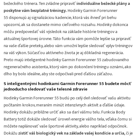
bežeckého trénera. Ten zvládne pripraviť
individuálne bežecké plány a
poskytne vám bezplatné tréningy.
Hodinky Garmin Forerunner
55 disponujú aj signalizáciou kadencie, ktorá vás ihneď pri behu
upozorní, ak sa dostanete mimo cieľového rozsahu. Hodinky dokonca
môžu predpovedať váš výsledok na základe histórie tréningov a
aktuálnej športovej úrovne. Táto funkcia vám pomôže lepšie sa pripraviť
na vaše ďalšie preteky, alebo vám umožní lepšie sledovať vplyv tréningov
na váš výkon. Súčasťou aktívneho života je aj dôkladná regenerácia.
Preto majú inteligentné hodinky Garmin Forerunner 55 zabudovaného
regeneračného asistenta, ktorý vám po dokončení tréningu oznámi, ako
dlho by bolo ideálne, aby ste odpočívali pred ďalšou záťažou.
S inteligentnými hodinkami Garmin Forerunner 55 budete môcť
jednoducho sledovať vaše telesné zdravie
Hodinky Garmin Forerunner 55 budú po celý deň sledovať vašu aktivitu
počítaním krokov, meraním minút intenzívnych aktivít a ďalšie údaje.
Hodinky dokážu približne určiť ako sa darí vášmu telu. Funkcia Body
Battery totiž dokáže sledovať úroveň energie vášho tela, vďaka čomu si
môžete naplánovať vaše športové aktivity, alebo napríklad odpočinok.
Dokážu
zistiť váš biologický vek na základe vašej kondície a určia,
či je