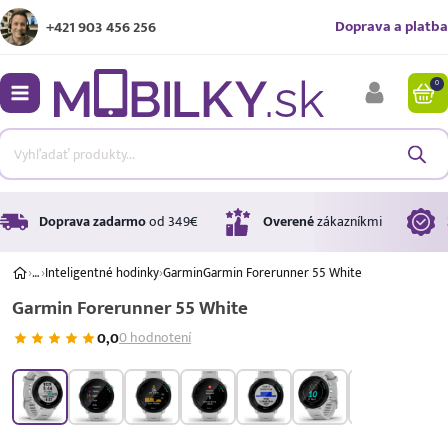
Doprava a platba
+421 903 456 256
0
bmenu
bmenu
bmenu
Doprava zadarmo
od 349€
Overené
zákazníkmi
›
…
›
Inteligentné hodinky
›
Garmin
Garmin Forerunner 55 White
Garmin Forerunner 55 White
bmenu
0,0
0 hodnotení
bmenu
Úrok
17,99 %
p.a.