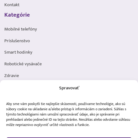
Kontakt
Kategórie
Mobilné telefóny
Príslušenstvo
Smart hodinky
Robotické vysávače
Zdravie
Elektromobilita
Spravovať
Herná zóna
Aby sme vám poskytli tie najlepšie skúsenosti, používame technológie, ako sú
Dôležité odkazy
súbory cookie na ukladanie a/alebo prístup k informáciám o zariadení. Súhlas s
týmito technológiami nám umožní spracovávať údaje, ako je správanie pri
prehliadaní alebo jedinečné ID na tejto stránke. Nesúhlas alebo odvolanie súhlasu
Obchodné podmienky
môže nepriaznivo ovplyvniť určité vlastnosti a funkcie.
Ochrana osobných údajov