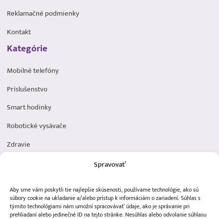
Reklamačné podmienky
Kontakt
Kategórie
Mobilné telefóny
Príslušenstvo
Smart hodinky
Robotické vysávače
Zdravie
Elektromobilita
Spravovať
Herná zóna
Aby sme vám poskytli tie najlepšie skúsenosti, používame technológie, ako sú
Dôležité odkazy
súbory cookie na ukladanie a/alebo prístup k informáciám o zariadení. Súhlas s
týmito technológiami nám umožní spracovávať údaje, ako je správanie pri
prehliadaní alebo jedinečné ID na tejto stránke. Nesúhlas alebo odvolanie súhlasu