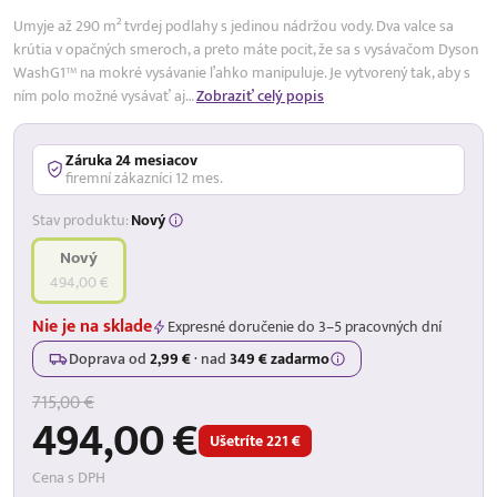
Umyje až 290 m² tvrdej podlahy s jedinou nádržou vody. Dva valce sa
krútia v opačných smeroch, a preto máte pocit, že sa s vysávačom Dyson
WashG1™ na mokré vysávanie ľahko manipuluje. Je vytvorený tak, aby s
ním polo možné vysávať aj…
Zobraziť celý popis
Záruka 24 mesiacov
firemní zákazníci 12 mes.
Stav produktu:
Nový
Nový
494,00 €
Nie je na sklade
Expresné doručenie do 3–5 pracovných dní
Doprava od
2,99 €
·
nad
349 € zadarmo
715,00 €
494,00 €
Ušetríte 221 €
Cena s DPH