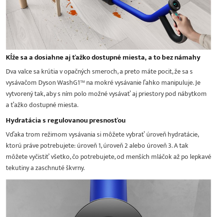
Kĺže sa a dosiahne aj ťažko dostupné miesta, a to bez námahy
Dva valce sa krútia v opačných smeroch, a preto máte pocit, že sa s
vysávačom Dyson WashG1™ na mokré vysávanie ľahko manipuluje. Je
vytvorený tak, aby s ním polo možné vysávať aj priestory pod nábytkom
a ťažko dostupné miesta.
Hydratácia s regulovanou presnosťou
Vďaka trom režimom vysávania si môžete vybrať úroveň hydratácie,
ktorú práve potrebujete: úroveň 1, úroveň 2 alebo úroveň 3. A tak
môžete vyčistiť všetko, čo potrebujete, od menších mláčok až po lepkavé
tekutiny a zaschnuté škvrny.