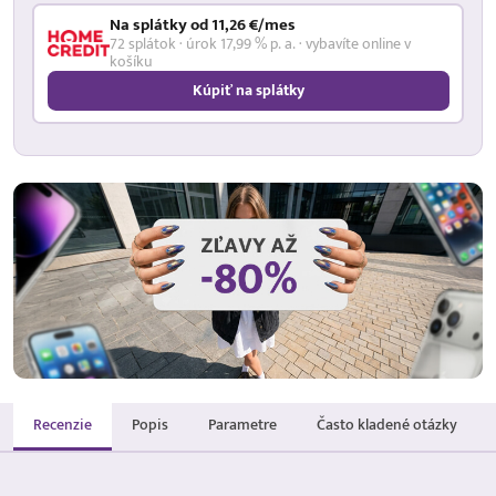
Na splátky od 11,26 €/mes
72 splátok · úrok 17,99 % p. a. · vybavíte online v
košíku
Kúpiť na splátky
Recenzie
Popis
Parametre
Často kladené otázky