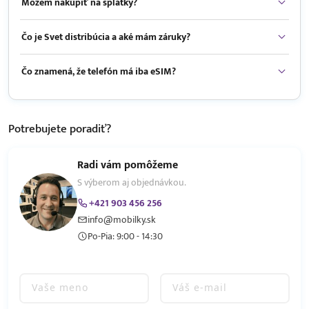
Môžem nakúpiť na splátky?
Čo je Svet distribúcia a aké mám záruky?
Čo znamená, že telefón má iba eSIM?
Potrebujete
poradiť?
Radi vám pomôžeme
S výberom aj objednávkou.
+421 903 456 256
info@mobilky.sk
Po-Pia: 9:00 - 14:30