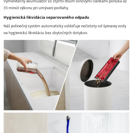
Vymeniteľný akumulátor so štyrmi lítium-iónovými článkami ponúka až
35 minút výkonu pri umývaní podlahy.
Hygienická likvidácia separovaného odpadu
Náš jedinečný systém automaticky oddeľuje nečistoty od špinavej vody
na hygienickú likvidáciu bez zbytočných dotykov.