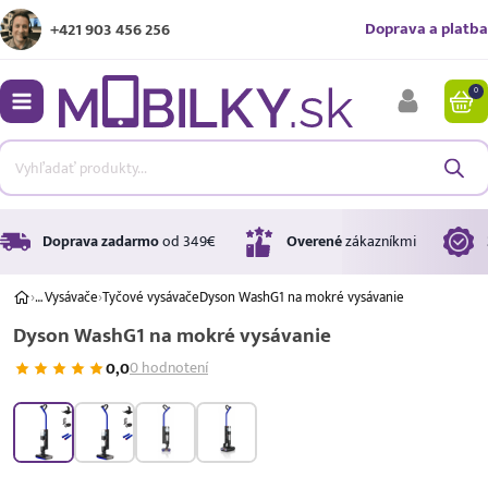
Doprava a platba
+421 903 456 256
0
bmenu
bmenu
bmenu
Doprava zadarmo
od 349€
Overené
zákazníkmi
›
…
Vysávače
›
Tyčové vysávače
Dyson WashG1 na mokré vysávanie
Dyson WashG1 na mokré vysávanie
bmenu
0,0
0 hodnotení
bmenu
Úrok
17,99 %
p.a.