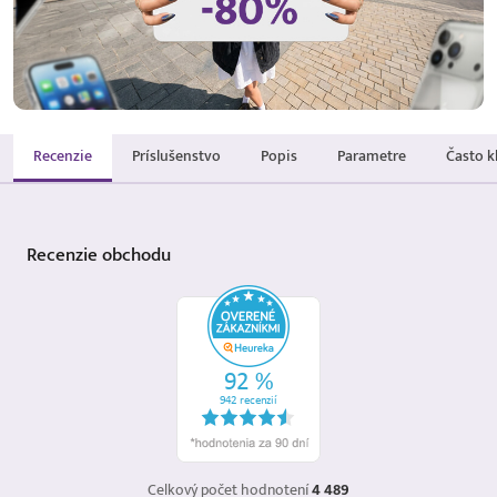
Recenzie
Príslušenstvo
Popis
Parametre
Často k
Recenzie
obchodu
Celkový počet hodnotení
4 489