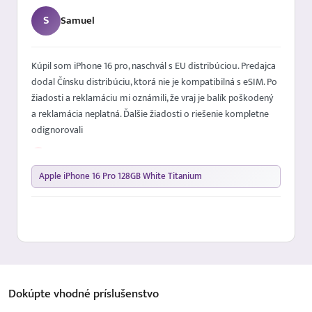
S
Samuel
Kúpil som iPhone 16 pro, naschvál s EU distribúciou. Predajca
dodal Čínsku distribúciu, ktorá nie je kompatibilná s eSIM. Po
žiadosti a reklamáciu mi oznámili, že vraj je balík poškodený
a reklamácia neplatná. Ďalšie žiadosti o riešenie kompletne
odignorovali
−
Aj pri objednaní EU distribúcie mobilného telefónu vám
pošlú Čínsky mobil. Pri reklamácii mi povedali, že
Apple iPhone 16 Pro 128GB White Titanium
zariadenie je poškodené a reklamácia neplatná. Nikdy viac
:)
Dokúpte vhodné
príslušenstvo