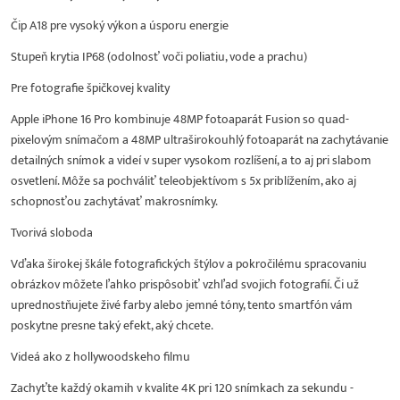
Čip A18 pre vysoký výkon a úsporu energie
Stupeň krytia IP68 (odolnosť voči poliatiu, vode a prachu)
Pre fotografie špičkovej kvality
Apple iPhone 16 Pro kombinuje 48MP fotoaparát Fusion so quad-
pixelovým snímačom a 48MP ultraširokouhlý fotoaparát na zachytávanie
detailných snímok a videí v super vysokom rozlíšení, a to aj pri slabom
osvetlení. Môže sa pochváliť teleobjektívom s 5x priblížením, ako aj
schopnosťou zachytávať makrosnímky.
Tvorivá sloboda
Vďaka širokej škále fotografických štýlov a pokročilému spracovaniu
obrázkov môžete ľahko prispôsobiť vzhľad svojich fotografií. Či už
uprednostňujete živé farby alebo jemné tóny, tento smartfón vám
poskytne presne taký efekt, aký chcete.
Videá ako z hollywoodskeho filmu
Zachyťte každý okamih v kvalite 4K pri 120 snímkach za sekundu -