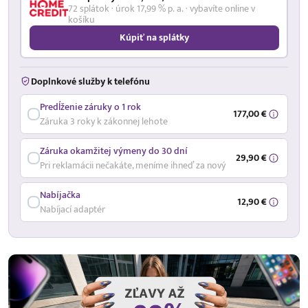
72 splátok · úrok 17,99 % p. a. · vybavíte online v
košíku
Kúpiť na splátky
Doplnkové služby k telefónu
Predĺženie záruky o 1 rok
177,00 €
Záruka 3 roky k zákonnej lehote
Záruka okamžitej výmeny do 30 dní
29,90 €
Pri reklamácii nečakáte, meníme ihneď za nový
Nabíjačka
12,90 €
Nabíjací adaptér