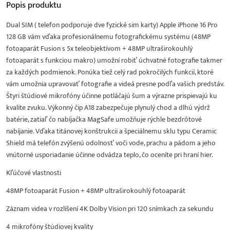
Popis
produktu
Dual SIM ( telefon podporuje dve fyzické sim karty) Apple iPhone 16 Pro
128 GB vám vďaka profesionálnemu fotografickému systému (48MP
fotoaparát Fusion s 5x teleobjektívom + 48MP ultraširokouhlý
fotoaparát s funkciou makro) umožní robiť úchvatné fotografie takmer
za každých podmienok. Ponúka tiež celý rad pokročilých funkcií, ktoré
vám umožnia upravovať fotografie a videá presne podľa vašich predstáv.
Štyri štúdiové mikrofóny účinne potláčajú šum a výrazne prispievajú ku
kvalite zvuku. Výkonný čip A18 zabezpečuje plynulý chod a dlhú výdrž
batérie, zatiaľ čo nabíjačka MagSafe umožňuje rýchle bezdrôtové
nabíjanie. Vďaka titánovej konštrukcii a špeciálnemu sklu typu Ceramic
Shield má telefón zvýšenú odolnosť voči vode, prachu a pádom a jeho
vnútorné usporiadanie účinne odvádza teplo, čo oceníte pri hraní hier.
Kľúčové vlastnosti
48MP fotoaparát Fusion + 48MP ultraširokouhlý fotoaparát
Záznam videa v rozlíšení 4K Dolby Vision pri 120 snímkach za sekundu
4 mikrofóny štúdiovej kvality