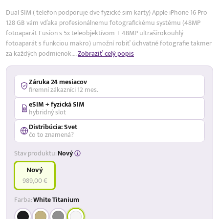
Dual SIM ( telefon podporuje dve fyzické sim karty) Apple iPhone 16 Pro
128 GB vám vďaka profesionálnemu fotografickému systému (48MP
fotoaparát Fusion s 5x teleobjektívom + 48MP ultraširokouhlý
fotoaparát s funkciou makro) umožní robiť úchvatné fotografie takmer
za každých podmienok.…
Zobraziť celý popis
Záruka 24 mesiacov
firemní zákazníci 12 mes.
eSIM + fyzická SIM
hybridný slot
Distribúcia: Svet
čo to znamená?
Stav produktu:
Nový
Nový
989,00 €
Farba:
White Titanium