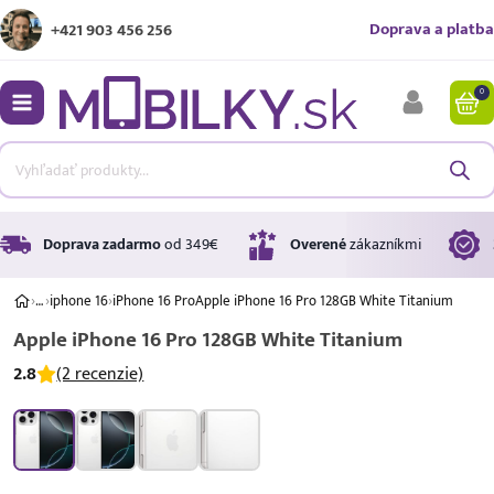
Doprava a platba
+421 903 456 256
0
bmenu
bmenu
bmenu
Doprava zadarmo
od 349€
Overené
zákazníkmi
›
…
›
iphone 16
›
iPhone 16 Pro
Apple iPhone 16 Pro 128GB White Titanium
Apple iPhone 16 Pro 128GB White Titanium
bmenu
2.8
(2 recenzie)
bmenu
A ↑
A
G
Úrok
17,99 %
p.a.