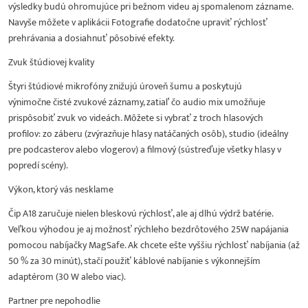
výsledky budú ohromujúce pri bežnom videu aj spomalenom zázname.
Navyše môžete v aplikácii Fotografie dodatočne upraviť rýchlosť
prehrávania a dosiahnuť pôsobivé efekty.
Zvuk štúdiovej kvality
Štyri štúdiové mikrofóny znižujú úroveň šumu a poskytujú
výnimočne čisté zvukové záznamy, zatiaľ čo audio mix umožňuje
prispôsobiť zvuk vo videách. Môžete si vybrať z troch hlasových
profilov: zo záberu (zvýrazňuje hlasy natáčaných osôb), studio (ideálny
pre podcasterov alebo vlogerov) a filmový (sústreďuje všetky hlasy v
popredí scény).
Výkon, ktorý vás nesklame
Čip A18 zaručuje nielen bleskovú rýchlosť, ale aj dlhú výdrž batérie.
Veľkou výhodou je aj možnosť rýchleho bezdrôtového 25W napájania
pomocou nabíjačky MagSafe. Ak chcete ešte vyššiu rýchlosť nabíjania (až
50 % za 30 minút), stačí použiť káblové nabíjanie s výkonnejším
adaptérom (30 W alebo viac).
Partner pre nepohodlie