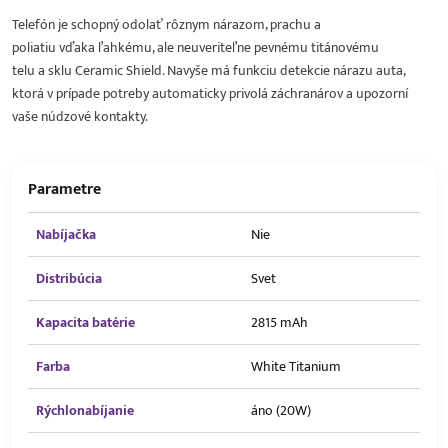
Telefón je schopný odolať rôznym nárazom, prachu a
poliatiu vďaka ľahkému, ale neuveriteľne pevnému titánovému
telu a sklu Ceramic Shield. Navyše má funkciu detekcie nárazu auta,
ktorá v prípade potreby automaticky privolá záchranárov a upozorní
vaše núdzové kontakty.
Parametre
Nabíjačka
Nie
Distribúcia
Svet
Kapacita batérie
2815 mAh
Farba
White Titanium
Rýchlonabíjanie
áno (20W)