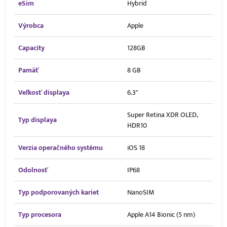
eSim
Hybrid
Výrobca
Apple
Capacity
128GB
Pamäť
8 GB
Veľkosť displaya
6.3"
Super Retina XDR OLED,
Typ displaya
HDR10
Verzia operačného systému
iOS 18
Odolnosť
IP68
Typ podporovaných kariet
NanoSIM
Typ procesora
Apple A14 Bionic (5 nm)