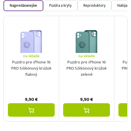
Najpredávanejšie
Púzdra a kryty
Reproduktory
Nabíjačk
na sklade
na sklade
Puzdro pre iPhone 16
Puzdro pre iPhone 16
Puzd
PRO Silikónový krúžok
PRO Silikónový krúžok
PRO 
fialový
zelené
9,90
€
9,90
€