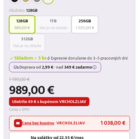
Úložisko:
128GB
128GB
1TB
256GB
989,00 €
Nie je na sklade
1 035,00 €
512GB
Nie je na sklade
Skladom > 5 ks
Expresné doručenie do 3–5 pracovných dní
Doprava od
2,99 €
·
nad
349 € zadarmo
1 190,00 €
989,00 €
Ušetríte 49 € s kupónom VRCHOLZLIAV
Cena s DPH
1 038,00 €
Cena bez kupónu
VRCHOLZLIAV
Na splátky od 22,55 €/mes