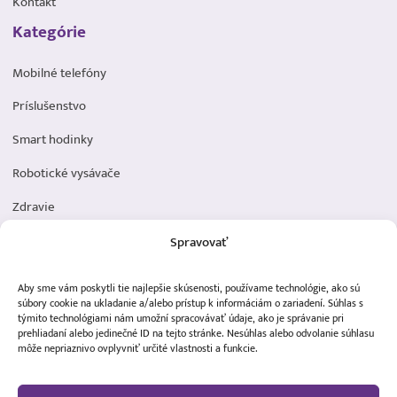
Kontakt
Kategórie
Mobilné telefóny
Príslušenstvo
Smart hodinky
Robotické vysávače
Zdravie
Elektromobilita
Spravovať
Herná zóna
Aby sme vám poskytli tie najlepšie skúsenosti, používame technológie, ako sú
Dôležité odkazy
súbory cookie na ukladanie a/alebo prístup k informáciám o zariadení. Súhlas s
týmito technológiami nám umožní spracovávať údaje, ako je správanie pri
prehliadaní alebo jedinečné ID na tejto stránke. Nesúhlas alebo odvolanie súhlasu
Obchodné podmienky
môže nepriaznivo ovplyvniť určité vlastnosti a funkcie.
Ochrana osobných údajov