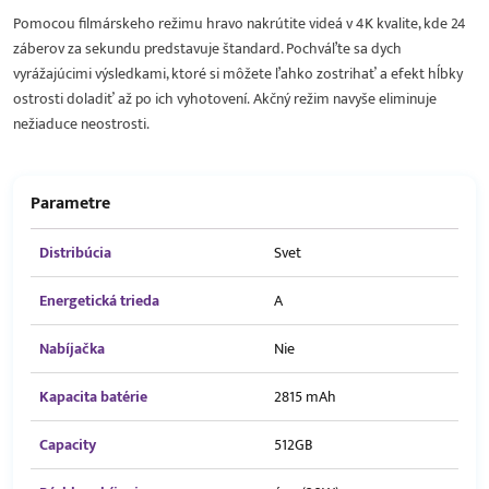
Pomocou filmárskeho režimu hravo nakrútite videá v 4K kvalite, kde 24
záberov za sekundu predstavuje štandard. Pochváľte sa dych
vyrážajúcimi výsledkami, ktoré si môžete ľahko zostrihať a efekt hĺbky
ostrosti doladiť až po ich vyhotovení. Akčný režim navyše eliminuje
nežiaduce neostrosti.
Parametre
Distribúcia
Svet
Energetická trieda
A
Nabíjačka
Nie
Kapacita batérie
2815 mAh
Capacity
512GB