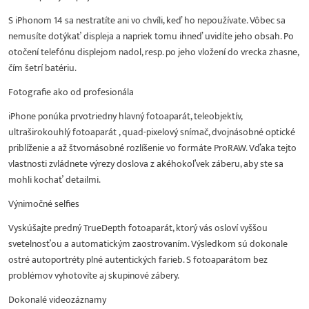
S iPhonom 14 sa nestratíte ani vo chvíli, keď ho nepoužívate. Vôbec sa
nemusíte dotýkať displeja a napriek tomu ihneď uvidíte jeho obsah. Po
otočení telefónu displejom nadol, resp. po jeho vložení do vrecka zhasne,
čím šetrí batériu.
Fotografie ako od profesionála
iPhone ponúka prvotriedny hlavný fotoaparát, teleobjektív,
ultraširokouhlý fotoaparát , quad-pixelový snímač, dvojnásobné optické
priblíženie a až štvornásobné rozlíšenie vo formáte ProRAW. Vďaka tejto
vlastnosti zvládnete výrezy doslova z akéhokoľvek záberu, aby ste sa
mohli kochať detailmi.
Výnimočné selfies
Vyskúšajte predný TrueDepth fotoaparát, ktorý vás osloví vyššou
svetelnosťou a automatickým zaostrovaním. Výsledkom sú dokonale
ostré autoportréty plné autentických farieb. S fotoaparátom bez
problémov vyhotovíte aj skupinové zábery.
Dokonalé videozáznamy