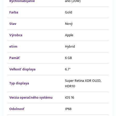
Rýchlonabíjanie
áno (20W)
Farba
Gold
Stav
Nový
Výrobca
Apple
eSim
Hybrid
Pamäť
6 GB
Veľkosť displaya
6.7"
Super Retina XDR OLED,
Typ displaya
HDR10
Verzia operačného systému
iOS 16
Odolnosť
IP68