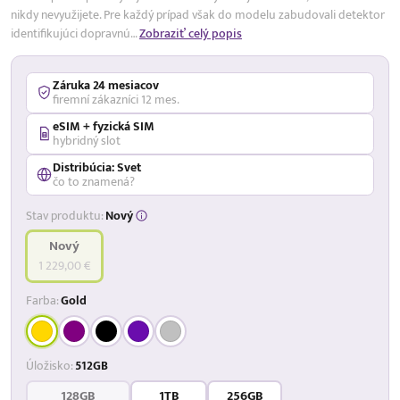
nikdy nevyužijete. Pre každý prípad však do modelu zabudovali detektor
identifikujúci dopravnú…
Zobraziť celý popis
Záruka 24 mesiacov
firemní zákazníci 12 mes.
eSIM + fyzická SIM
hybridný slot
Distribúcia: Svet
čo to znamená?
Stav produktu:
Nový
Nový
1 229,00 €
Farba:
Gold
Úložisko:
512GB
128GB
1TB
256GB