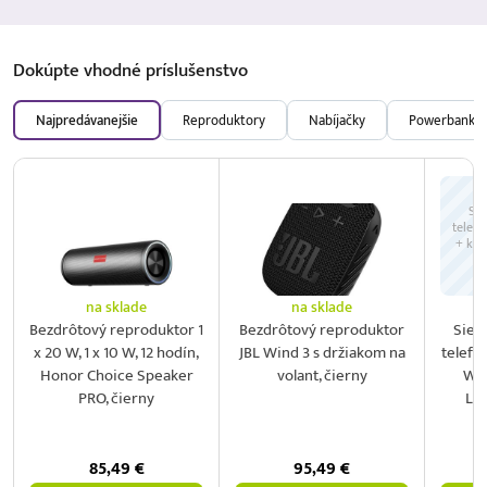
Dokúpte vhodné
príslušenstvo
Najpredávanejšie
Reproduktory
Nabíjačky
Powerbanky
Sie
telefó
+ káb
na sklade
na sklade
Bezdrôtový reproduktor 1
Bezdrôtový reproduktor
Sieť
x 20 W, 1 x 10 W, 12 hodín,
JBL Wind 3 s držiakom na
telefó
Honor Choice Speaker
volant, čierny
W +
PRO, čierny
Lig
85,49
€
95,49
€