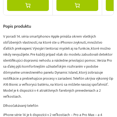
Popis
produktu
V poradí 14. séria smartphonov Apple prináša okrem všetkých
obľúbených vlastností, na ktoré ste u iPhonov zvyknutí, množstvo
ďalších prekvapení. Vývojári tentoraz mysleli aj na funkcie, ktoré možno
nikdy nevyužijete. Pre každý prípad však do modelu zabudovali detektor
identifikujúci dopravnú nehodu a následne privolajúci pomoc. Verzia Pro
sa ďalej pýši komfortnejším užívateľským rozhraním v podobe
dômyselne umiestneného panelu Dynamic Island, ktorý zobrazuje
notifikácie a prebiehajúce procesy v zariadení. Telefón ukrýva výkonný čip
A16 Bionic a veľkorysú batériu, na ktorú sa môžete naozaj spoľahnúť.
Model je k dispozícii v 4 atraktívnych farebných prevedeniach a 2
veľkostiach.
Dlhoočakávaný telefón
iPhone série 14 je k dispozícii v 2 veľkostiach – Pro a Pro Max – a 4