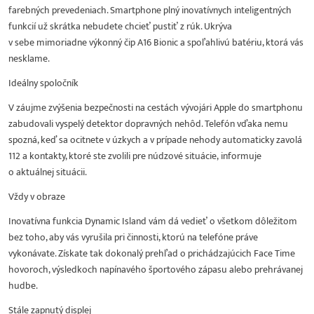
farebných prevedeniach. Smartphone plný inovatívnych inteligentných
funkcií už skrátka nebudete chcieť pustiť z rúk. Ukrýva
v sebe mimoriadne výkonný čip A16 Bionic a spoľahlivú batériu, ktorá vás
nesklame.
Ideálny spoločník
V záujme zvýšenia bezpečnosti na cestách vývojári Apple do smartphonu
zabudovali vyspelý detektor dopravných nehôd. Telefón vďaka nemu
spozná, keď sa ocitnete v úzkych a v prípade nehody automaticky zavolá
112 a kontakty, ktoré ste zvolili pre núdzové situácie, informuje
o aktuálnej situácii.
Vždy v obraze
Inovatívna funkcia Dynamic Island vám dá vedieť o všetkom dôležitom
bez toho, aby vás vyrušila pri činnosti, ktorú na telefóne práve
vykonávate. Získate tak dokonalý prehľad o prichádzajúcich Face Time
hovoroch, výsledkoch napínavého športového zápasu alebo prehrávanej
hudbe.
Stále zapnutý displej