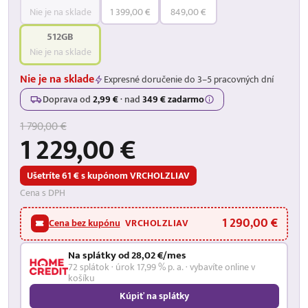
Nie je na sklade
1 399,00 €
849,00 €
512GB
Nie je na sklade
Nie je na sklade
Expresné doručenie do 3–5 pracovných dní
Doprava od
2,99 €
·
nad
349 € zadarmo
1 790,00 €
1 229,00 €
Ušetríte 61 € s kupónom VRCHOLZLIAV
Cena s DPH
1 290,00 €
Cena bez kupónu
VRCHOLZLIAV
Na splátky od 28,02 €/mes
72 splátok · úrok 17,99 % p. a. · vybavíte online v
košíku
Kúpiť na splátky