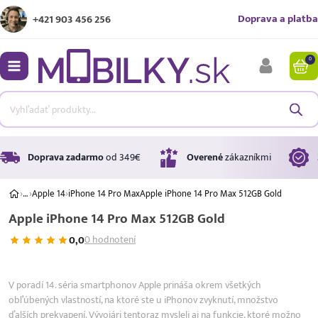
Doprava a platba
+421 903 456 256
0
bmenu
bmenu
bmenu
Doprava zadarmo
od 349€
Overené
zákazníkmi
›
…
›
Apple 14
›
iPhone 14 Pro Max
Apple iPhone 14 Pro Max 512GB Gold
Apple iPhone 14 Pro Max 512GB Gold
bmenu
0,0
0 hodnotení
bmenu
A ↑
A
G
V poradí 14. séria smartphonov Apple prináša okrem všetkých
Úrok
obľúbených vlastností, na ktoré ste u iPhonov zvyknutí, množstvo
17,99 %
p.a.
ďalších prekvapení. Vývojári tentoraz mysleli aj na funkcie, ktoré možno