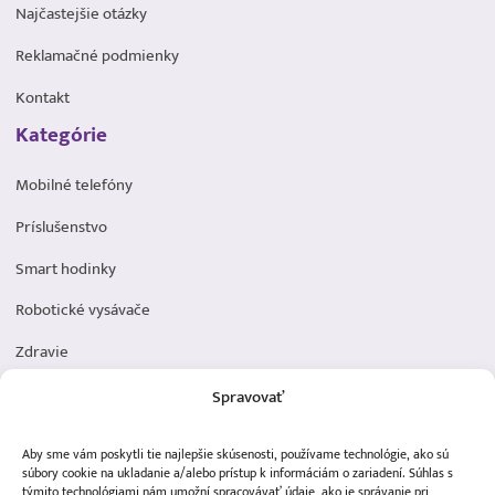
Najčastejšie otázky
Reklamačné podmienky
Kontakt
Kategórie
Mobilné telefóny
Príslušenstvo
Smart hodinky
Robotické vysávače
Zdravie
Elektromobilita
Spravovať
Herná zóna
Aby sme vám poskytli tie najlepšie skúsenosti, používame technológie, ako sú
Dôležité odkazy
súbory cookie na ukladanie a/alebo prístup k informáciám o zariadení. Súhlas s
týmito technológiami nám umožní spracovávať údaje, ako je správanie pri