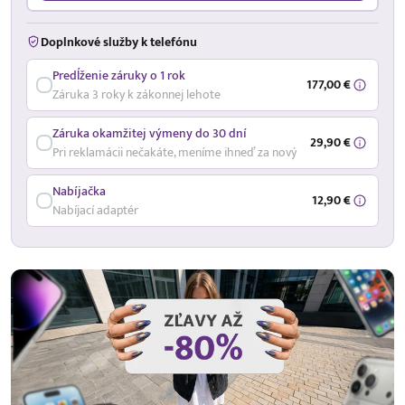
Doplnkové služby k telefónu
Predĺženie záruky o 1 rok
177,00 €
Záruka 3 roky k zákonnej lehote
Záruka okamžitej výmeny do 30 dní
29,90 €
Pri reklamácii nečakáte, meníme ihneď za nový
Nabíjačka
12,90 €
Nabíjací adaptér