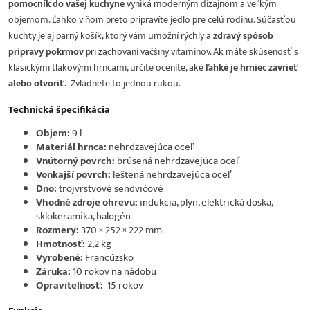
pomocník do vašej kuchyne
vyniká moderným dizajnom a veľkým
objemom. Ľahko v ňom preto pripravíte jedlo pre celú rodinu. Súčasťou
kuchty je aj parný košík, ktorý vám umožní rýchly a
zdravý spôsob
prípravy pokrmov
pri zachovaní väčšiny vitamínov. Ak máte skúsenosť s
klasickými tlakovými hrncami, určite oceníte, aké
ľahké je hrniec zavrieť
alebo otvoriť.
Zvládnete to jednou rukou.
Technická špecifikácia
Objem:
9 l
Materiál hrnca:
nehrdzavejúca oceľ
Vnútorný povrch:
brúsená nehrdzavejúca oceľ
Vonkajší povrch:
leštená nehrdzavejúca oceľ
Dno:
trojvrstvové sendvičové
Vhodné zdroje ohrevu:
indukcia, plyn, elektrická doska,
sklokeramika, halogén
Rozmery:
370 × 252 × 222 mm
Hmotnosť:
2,2 kg
Vyrobené:
Francúzsko
Záruka:
10 rokov na nádobu
Opraviteľnosť:
15 rokov