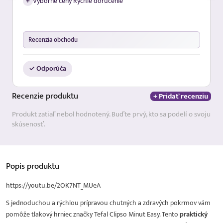
+
Vyborne ceny Rychle dorucenie
Recenzia obchodu
✓ Odporúča
Recenzie
produktu
+ Pridať recenziu
Produkt zatiaľ nebol hodnotený. Buďte prvý, kto sa podelí o svoju
skúsenosť.
Popis
produktu
https://youtu.be/2OK7NT_MUeA
S jednoduchou a rýchlou prípravou chutných a zdravých pokrmov vám
pomôže tlakový hrniec značky Tefal Clipso Minut Easy. Tento
praktický