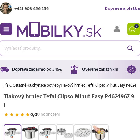
Doprava a platba
+421 903 456 256
0
bmenu
bmenu
bmenu
Doprava zadarmo
od 349€
Overené
zákazníkmi
›
…
Ostatné
›
Kuchynské potreby
Tlakový hrniec Tefal Clipso Minut Easy P462496
Tlakový hrniec Tefal Clipso Minut Easy P4624967 9
bmenu
l
bmenu
0,0
0 hodnotení
Úrok
17,99 %
p.a.