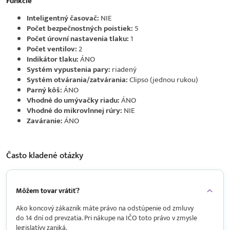
Funkcie
Inteligentný časovač:
NIE
Počet bezpečnostných poistiek:
5
Počet úrovní nastavenia tlaku:
1
Počet ventilov:
2
Indikátor tlaku:
ÁNO
Systém vypustenia pary:
riadený
Systém otvárania/zatvárania:
Clipso (jednou rukou)
Parný kôš:
ÁNO
Vhodné do umývačky riadu:
ÁNO
Vhodné do mikrovlnnej rúry:
NIE
Zaváranie:
ÁNO
Často kladené
otázky
Môžem tovar vrátiť?
Ako koncový zákazník máte právo na odstúpenie od zmluvy
do 14 dní od prevzatia. Pri nákupe na IČO toto právo v zmysle
legislatívy zaniká.