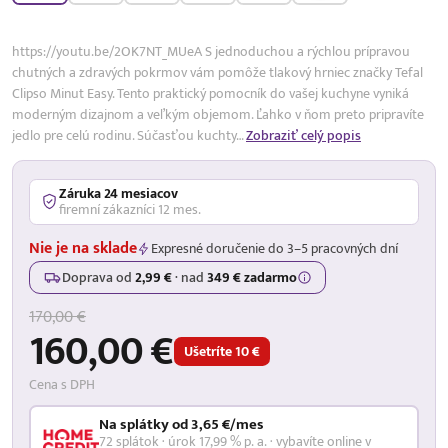
https://youtu.be/2OK7NT_MUeA S jednoduchou a rýchlou prípravou
chutných a zdravých pokrmov vám pomôže tlakový hrniec značky Tefal
Clipso Minut Easy. Tento praktický pomocník do vašej kuchyne vyniká
moderným dizajnom a veľkým objemom. Ľahko v ňom preto pripravíte
jedlo pre celú rodinu. Súčasťou kuchty…
Zobraziť celý popis
Záruka 24 mesiacov
firemní zákazníci 12 mes.
Nie je na sklade
Expresné doručenie do 3–5 pracovných dní
Doprava od
2,99 €
·
nad
349 € zadarmo
170,00 €
160,00 €
Ušetríte 10 €
Cena s DPH
Na splátky od 3,65 €/mes
72 splátok · úrok 17,99 % p. a. · vybavíte online v