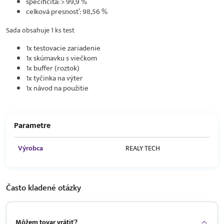
špecificita: > 99,9 %
celková presnosť: 98,56 %
Sada obsahuje 1 ks test
1x testovacie zariadenie
1x skúmavku s viečkom
1x buffer (roztok)
1x tyčinka na výter
1x návod na použitie
Parametre
Výrobca
REALY TECH
Často kladené
otázky
Môžem tovar vrátiť?