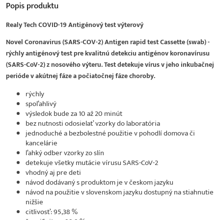
Popis
produktu
Realy Tech COVID-19 Antigénový test výterový
Novel Coronavirus (SARS-COV-2) Antigen rapid test Cassette (swab) -
rýchly antigénový test pre kvalitnú detekciu antigénov koronavírusu
(SARS-CoV-2) z nosového výteru. Test detekuje vírus v jeho inkubačnej
perióde v akútnej fáze a počiatočnej fáze choroby.
rýchly
spoľahlivý
výsledok bude za 10 až 20 minút
bez nutnosti odosielať vzorky do laboratória
jednoduché a bezbolestné použitie v pohodlí domova či
kancelárie
ľahký odber vzorky zo slín
detekuje všetky mutácie vírusu SARS-CoV-2
vhodný aj pre deti
návod dodávaný s produktom je v českom jazyku
návod na použitie v slovenskom jazyku dostupný na stiahnutie
nižšie
citlivosť: 95,38 %