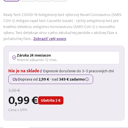
Realy Tech COVID-19 Antigénový test výterový Novel Coronavirus (SARS-
COV-2) Antigen rapid test Cassette (swab) - rýchly antigénový test pre
kvalitnú detekciu antigénov koronavírusu (SARS-CoV-2) z nosového
výteru. Test detekuje vírus v jeho inkubačnej perióde v akútnej fáze a
počiatočnej fáze…
Zobraziť celý popis
Záruka 24 mesiacov
firemní zákazníci 12 mes.
Nie je na sklade
Expresné doručenie do 3–5 pracovných dní
Doprava od
2,99 €
·
nad
349 € zadarmo
3,30 €
0,99 €
Ušetríte 2 €
Cena s DPH