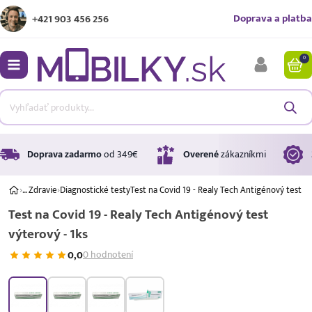
Doprava a platba
+421 903 456 256
0
bmenu
bmenu
bmenu
Doprava zadarmo
od 349€
Overené
zákazníkmi
›
…
Zdravie
›
Diagnostické testy
Test na Covid 19 - Realy Tech Antigénový test vý
Test na Covid 19 - Realy Tech Antigénový test
bmenu
výterový - 1ks
bmenu
0,0
0 hodnotení
Úrok
17,99 %
p.a.