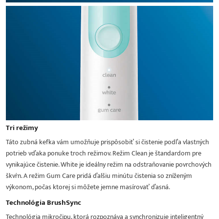
Tri režimy
Táto zubná kefka vám umožňuje prispôsobiť si čistenie podľa vlastných
potrieb vďaka ponuke troch režimov. Režim Clean je štandardom pre
vynikajúce čistenie. White je ideálny režim na odstraňovanie povrchových
škvŕn. A režim Gum Care pridá ďalšiu minútu čistenia so zníženým
výkonom, počas ktorej si môžete jemne masírovať ďasná.
Technológia BrushSync
Technológia mikročipu, ktorá rozpoznáva a synchronizuje inteligentný