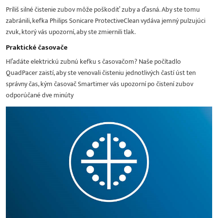
Príliš silné čistenie zubov môže poškodiť zuby a ďasná. Aby ste tomu
zabránili, kefka Philips Sonicare ProtectiveClean vydáva jemný pulzujúci
zvuk, ktorý vás upozorní, aby ste zmiernili tlak.
Praktické časovače
Hľadáte elektrickú zubnú kefku s časovačom? Naše počítadlo
QuadPacer zaistí, aby ste venovali čisteniu jednotlivých častí úst ten
správny čas, kým časovač Smartimer vás upozorní po čistení zubov
odporúčané dve minúty