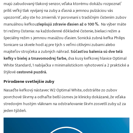
majú zabudovaný tlakový senzor, vďaka ktorému dokážu rozpoznať
príliš veľký tlak vyvíjaný na zuby a ďasná a jemnou pulzáciou vás
upozorniť, aby ste ho zmiernili. V porovnaní s tradičným čistením zubov
manuálnou kefkou
zlepšujú zdravie ďasien až o 100 %.
Na výber máte
tri režimy čistenia: na každodenné dôkladné čistenie, bieliaci režim a
špeciálny režim s jemnou masážou ďasien. Sonická zubná kefka Philips
Sonicare sa skvele hodí aj pre tých s veľmi citlivými zubami alebo
majiteľov strojčeka a zubných náhrad.
Súčasťou balenia sú dve telá
kefky v bielej a tmavomodrej farbe,
dva kusy kefkovej hlavice Optimal
White Standard, 1 nabíjačka v minimalistickom vyhotovení a 2 praktické a
štýlové
cestovné puzdrá.
Prirodzene svetlejšie zuby
Nasaďte kefkový nástavec W2 Optimal White, odstráňte zo zubov
povrchové škvrny a odhaľte belší úsmev. Je klinicky dokázané, že vďaka
stredovým hustým vláknam na odstraňovanie škvŕn zosvetlí zuby už za
jeden týždeň.