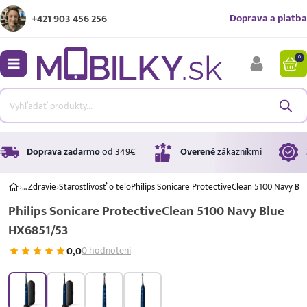
Doprava a platba
+421 903 456 256
0
bmenu
bmenu
bmenu
Doprava zadarmo
od 349€
Overené
zákazníkmi
›
…
Zdravie
›
Starostlivosť o telo
Philips Sonicare ProtectiveClean 5100 Navy Bl
Philips Sonicare ProtectiveClean 5100 Navy Blue
bmenu
HX6851/53
bmenu
0,0
0 hodnotení
Úrok
17,99 %
p.a.