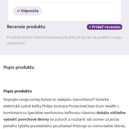
✓ Odporúča
Recenzie
produktu
+ Pridať recenziu
Produkt zatiaľ nebol hodnotený. Buďte prvý, kto sa podelí o svoju
skúsenosť.
Popis
produktu
Popis produktu
Doprajte svojej ústnej dutine tú najlepšiu starostlivosť! Sonické
elektrické zubné kefky Philips Sonicare ProtectiveClean Gum Health v
kombinácii so špeciálne navrhnutou kefkovou hlavicou
dokážu viditeľne
vybieliť povrchové škvrny
na zuboch a rozžiariť váš úsmev už počas
jedného týždňa pravidelného používania! Prístroje sú mimoriadne šetrné,