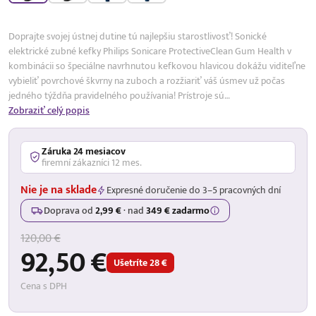
Doprajte svojej ústnej dutine tú najlepšiu starostlivosť! Sonické
elektrické zubné kefky Philips Sonicare ProtectiveClean Gum Health v
kombinácii so špeciálne navrhnutou kefkovou hlavicou dokážu viditeľne
vybieliť povrchové škvrny na zuboch a rozžiariť váš úsmev už počas
jedného týždňa pravidelného používania! Prístroje sú…
Zobraziť celý popis
Záruka 24 mesiacov
firemní zákazníci 12 mes.
Nie je na sklade
Expresné doručenie do 3–5 pracovných dní
Doprava od
2,99 €
·
nad
349 € zadarmo
120,00 €
92,50 €
Ušetríte 28 €
Cena s DPH