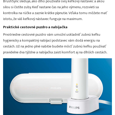
BrushSync sleduje, ako dlho používate svoj kefkový nástavec a akou
silou si čistíte zuby. Keď nastane čas na jeho výmenu, rozsvieti sa
kontrolka na rúčke a zaznie krátke pípnutie. Vďaka tomu môžete mať
istotu, že váš kefkový nástavec funguje na maximum.
Praktické cestovné puzdro a nabíjačka
Prvotriedne cestovné puzdro vám umožní uskladniť zubnú kefku
hygienicky a kompaktný nabíjací podstavec vám dodá energiu na
cestách. Už na jedno plné nabitie budete môcť zubnú kefku používať
pravidelne dva týždne a nabíjačka zaistí komfort aj na dlhších cestách.