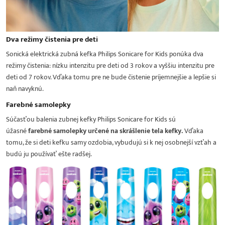
Dva režimy čistenia pre deti
Sonická elektrická zubná kefka Philips Sonicare for Kids ponúka dva
režimy čistenia: nízku intenzitu pre deti od 3 rokov a vyššiu intenzitu pre
deti od 7 rokov. Vďaka tomu pre ne bude čistenie príjemnejšie a lepšie si
naň navyknú.
Farebné samolepky
Súčasťou balenia zubnej kefky Philips Sonicare for Kids sú
úžasné
farebné samolepky určené na skrášlenie tela kefky.
Vďaka
tomu, že si deti kefku samy ozdobia, vybudujú si k nej osobnejší vzťah a
budú ju používať ešte radšej.