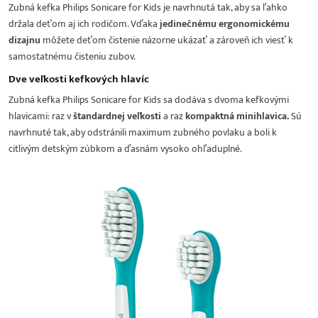
Zubná kefka Philips Sonicare for Kids je navrhnutá tak, aby sa ľahko
držala deťom aj ich rodičom. Vďaka
jedinečnému ergonomickému
dizajnu
môžete deťom čistenie názorne ukázať a zároveň ich viesť k
samostatnému čisteniu zubov.
Dve veľkosti kefkových hlavíc
Zubná kefka Philips Sonicare for Kids sa dodáva s dvoma kefkovými
hlavicami: raz v
štandardnej veľkosti
a raz
kompaktná minihlavica.
Sú
navrhnuté tak, aby odstránili maximum zubného povlaku a boli k
citlivým detským zúbkom a ďasnám vysoko ohľaduplné.