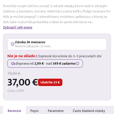
Pomôžte svojim deťom osvojiť si zdravé návyky, ktoré vedú k zdravým
zúbkom a žiarivému úsmevu. Elektrickú zubnú kefku Philips Sonicare for
Kids je možné prepojiť s interaktívnou mobilnou aplikáciou, v ktorej na
deti čaká roztomilá postavička a dáva im jasné inštrukcie na…
Zobraziť celý popis
Záruka 24 mesiacov
firemní zákazníci 12 mes.
Nie je na sklade
Expresné doručenie do 3–5 pracovných dní
Doprava od
2,99 €
·
nad
349 € zadarmo
70,00 €
37,00 €
Ušetríte 33 €
Cena s DPH
Recenzie
Popis
Parametre
Často kladené otázky