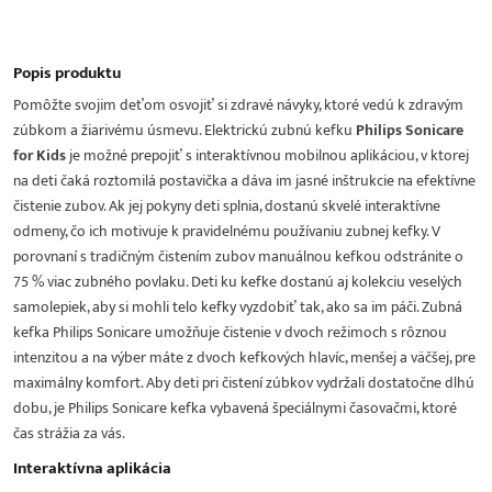
Popis produktu
Pomôžte svojim deťom osvojiť si zdravé návyky, ktoré vedú k zdravým
zúbkom a žiarivému úsmevu. Elektrickú zubnú kefku
Philips Sonicare
for Kids
je možné prepojiť s interaktívnou mobilnou aplikáciou, v ktorej
na deti čaká roztomilá postavička a dáva im jasné inštrukcie na efektívne
čistenie zubov. Ak jej pokyny deti splnia, dostanú skvelé interaktívne
odmeny, čo ich motivuje k pravidelnému používaniu zubnej kefky. V
porovnaní s tradičným čistením zubov manuálnou kefkou odstránite o
75 % viac zubného povlaku. Deti ku kefke dostanú aj kolekciu veselých
samolepiek, aby si mohli telo kefky vyzdobiť tak, ako sa im páči. Zubná
kefka Philips Sonicare umožňuje čistenie v dvoch režimoch s rôznou
intenzitou a na výber máte z dvoch kefkových hlavíc, menšej a väčšej, pre
maximálny komfort. Aby deti pri čistení zúbkov vydržali dostatočne dlhú
dobu, je Philips Sonicare kefka vybavená špeciálnymi časovačmi, ktoré
čas strážia za vás.
Interaktívna aplikácia