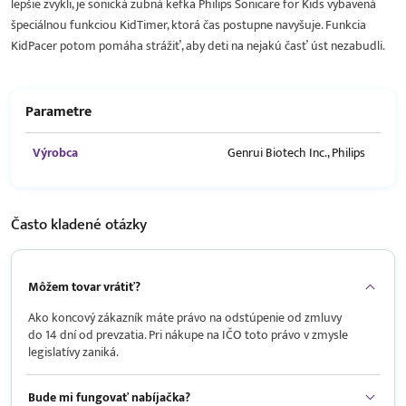
lepšie zvykli, je sonická zubná kefka Philips Sonicare for Kids vybavená
špeciálnou funkciou KidTimer, ktorá čas postupne navyšuje. Funkcia
KidPacer potom pomáha strážiť, aby deti na nejakú časť úst nezabudli.
Parametre
Výrobca
Genrui Biotech Inc., Philips
Často kladené
otázky
Môžem tovar vrátiť?
Ako koncový zákazník máte právo na odstúpenie od zmluvy
do 14 dní od prevzatia. Pri nákupe na IČO toto právo v zmysle
legislatívy zaniká.
Bude mi fungovať nabíjačka?