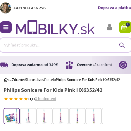
Doprava a platba
+421 903 456 256
0
bmenu
bmenu
bmenu
Doprava zadarmo
od 349€
Overené
zákazníkmi
›
…
Zdravie
›
Starostlivosť o telo
Philips Sonicare For Kids Pink HX6352/42
Philips Sonicare For Kids Pink HX6352/42
bmenu
0,0
0 hodnotení
bmenu
Úrok
17,99 %
p.a.