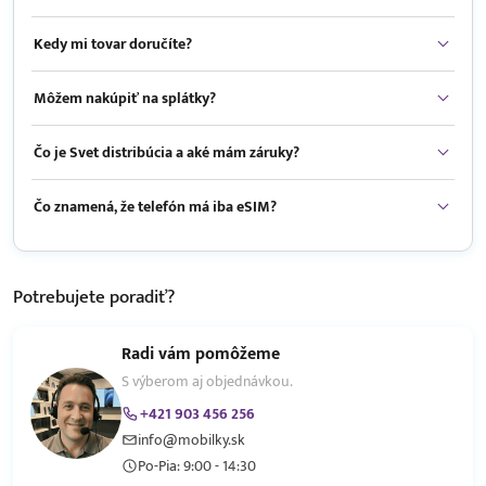
Kedy mi tovar doručíte?
Môžem nakúpiť na splátky?
Čo je Svet distribúcia a aké mám záruky?
Čo znamená, že telefón má iba eSIM?
Potrebujete
poradiť?
Radi vám pomôžeme
S výberom aj objednávkou.
+421 903 456 256
info@mobilky.sk
Po-Pia: 9:00 - 14:30