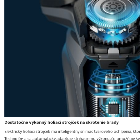
Dostatočne výkonný holiaci strojček na skrotenie brady
Elektrický holiaci strojček má inteligentný snímač tvárového ochlpenia, kt
Technológia sa automaticky adaptuje strihaciemu výkonu, čo umožňuje še