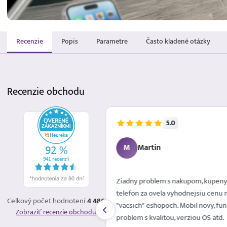
Recenzie
Popis
Parametre
Často kladené otázky
Recenzie
obchodu
5.0
5.8.2026
M
Martin
é mailom. Spokojna
Ziadny problem s nakupom, kupeny
telefon za ovela vyhodnejsiu cenu 
Celkový počet hodnotení
4 486
"vacsich" eshopoch. Mobil novy, fun
Zobraziť recenzie obchodu
problem s kvalitou, verziou OS atd.