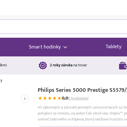
Tablety
Smart hodinky
íkmi
2 roky záruka
na tovar
ry
Philips Series 5000 Prestige S5579
0,0
0 hodnotení
45 výkonných a zároveň jemných samoostriacich sa čep
pohybov za minútu, na jeden ťah oholí viac chlpov** pr
snímač tvárového ochlpenia, ktorý načítava hustotu 