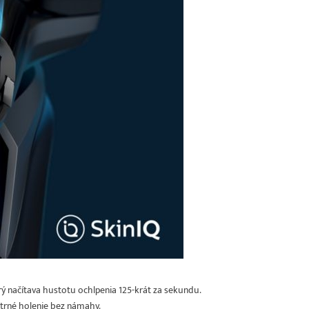
orý načítava hustotu ochlpenia 125-krát za sekundu.
trné holenie bez námahy.