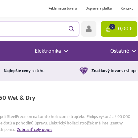
Reklamácia tovaru
Doprava a platba
Kontakt
0
0,00
€
Elektronika
Ostatné
Najlepšie ceny
na trhu
Značkový tovar
v eshope
/50 Wet & Dry
elí SteelPrecision na tomto holiacom strojčeku Philips vykoná až 90 000
e čistú a pohodlnú úpravu. Elektrický holiaci strojček má inteligentný
ochlpenia…
Zobraziť celý popis