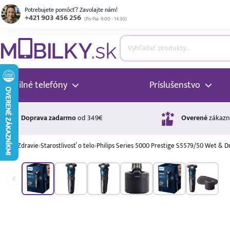
Potrebujete pomôcť? Zavolajte nám!
+421 903 456 256
(
Po-Pia: 9:00 - 14:30
)
ubmenu
ubmenu
Mobilné telefóny
Príslušenstvo
ubmenu
Doprava zadarmo
od 349€
Overené
zákazn
›
Zdravie
›
Starostlivosť o telo
›
Philips Series 5000 Prestige S5579/50 Wet & D
ubmenu
Úrok
17,99 %
p.a.
ubmenu