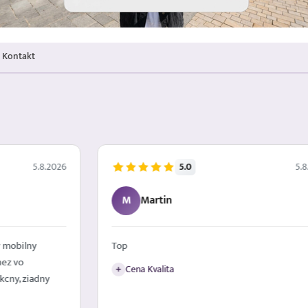
Kontakt
5.0
5.8.2026
5.8
M
Martin
 mobilny
Top
nez vo
Cena Kvalita
+
kcny, ziadny