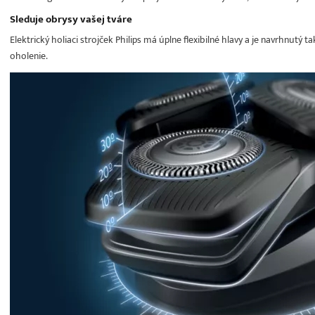
Sleduje obrysy vašej tváre
Elektrický holiaci strojček Philips má úplne flexibilné hlavy a je navrhnutý
oholenie.