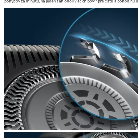
pohybov za minútu, na jeden ťah oholí viac chlpov** pre čistú a pohodlnú 