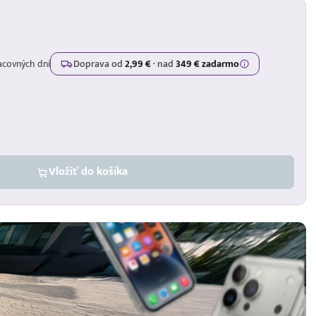
acovných dní
Doprava od
2,99 €
·
nad
349 € zadarmo
Vložiť do košíka