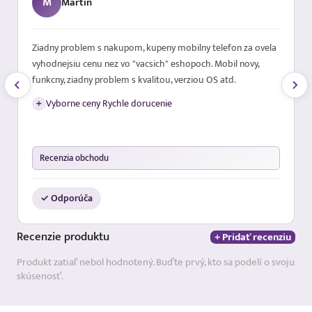
M
Martin
Ziadny problem s nakupom, kupeny mobilny telefon za ovela
vyhodnejsiu cenu nez vo "vacsich" eshopoch. Mobil novy,
funkcny, ziadny problem s kvalitou, verziou OS atd.
+
Vyborne ceny Rychle dorucenie
Recenzia obchodu
✓ Odporúča
Recenzie
produktu
+ Pridať recenziu
Produkt zatiaľ nebol hodnotený. Buďte prvý, kto sa podelí o svoju
skúsenosť.