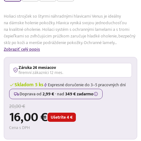
Holiaci strojček so štyrmi náhradnými hlavicami Venus je ideálny
na dámske holenie pokožky. Hlavica vyniká svojou jednoduchosťou
na kvalitné oholenie. Holiaci systém s ochrannými lamelami a s tromi
čepieľkami so zvlhčujúcim prúžkom zaručuje hladké oholenie, bezpečný
sklz po koži a menšie podráždenie pokožky. Ochranné lamely…
Zobraziť celý popis
Záruka 24 mesiacov
firemní zákazníci 12 mes.
Skladom 5 ks
Expresné doručenie do 3–5 pracovných dní
Doprava od
2,99 €
·
nad
349 € zadarmo
20,00 €
16,00 €
Ušetríte 4 €
Cena s DPH