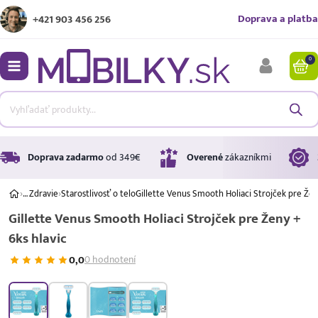
Doprava a platba
+421 903 456 256
0
bmenu
bmenu
bmenu
Doprava zadarmo
od 349€
Overené
zákazníkmi
›
…
Zdravie
›
Starostlivosť o telo
Gillette Venus Smooth Holiaci Strojček pre Žen
Gillette Venus Smooth Holiaci Strojček pre Ženy +
bmenu
6ks hlavic
bmenu
0,0
0 hodnotení
Úrok
17,99 %
p.a.