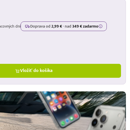
acovných dní
Doprava od
2,99 €
·
nad
349 € zadarmo
Vložiť do košíka