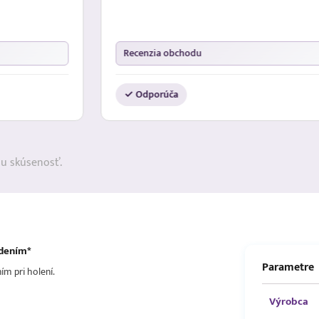
Recenzia obchodu
✓ Odporúča
ju skúsenosť.
ždením*
Parametre
m pri holení.
Výrobca