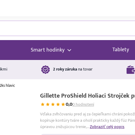
Tablety
Smart hodinky
íkmi
2 roky záruka
na tovar
2ks hlavic
Gillette ProShield Holiaci Strojček 
0,0
0 hodnotení
Vďaka zvlhčovaniu pred aj za čepieľkami chráni pokožk
kopíruje kontúry tváre a oholí prakticky každý fúz Pán
úpravou znižujúcou trenie,…
Zobraziť celý popis