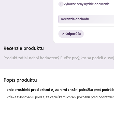
orucenie
Recenzia obchodu
✓ Odporúča
Recenzie
produktu
Produkt zatiaľ nebol hodnotený. Buďte prvý, kto sa podelí o svo
Popis
produktu
enie proshield pred britmi Aj za nimi chráni pokožku pred podrá
Vďaka zvlhčovaniu pred aj za čepieľkami chráni pokožku pred podráždení