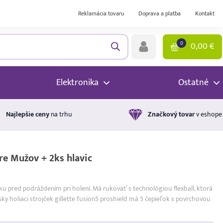
Reklamácia tovaru
Doprava a platba
Kontakt
0
0,00
€
Elektronika
Ostatné
Najlepšie ceny
na trhu
Značkový tovar
v eshope
pre Mužov + 2ks hlavic
u pred podráždením pri holení. Má rukoväť s technológiou flexball, ktorá
sky holiaci strojček gillette fusion5 proshield má 5 čepieľok s povrchovou