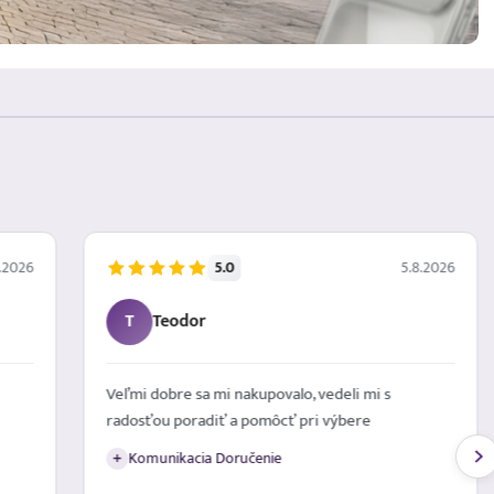
5.0
.2026
5.8.2026
F
Filip
Prehľadný štandardný eshop s dobrým
+
informovaním prostredníctvom emailov o stave
objednávky a možnosťou komfortného dodania
na odberné miesta ako Packeta. Zakúpený S26+
bol nový, nerozbalený za úplne bezkonkurenčnú