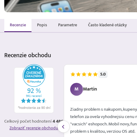
Recenzie
Popis
Parametre
Často kladené otázky
Recenzie
obchodu
5.0
5.8.2026
M
Martin
om, kupeny mobilny
Top
jsiu cenu nez vo
Cena Kvalita
+
Celkový počet hodnotení
4 486
l novy, funkcny, ziadny
Zobraziť recenzie obchodu
ou OS atd.