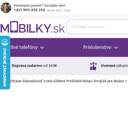
Potrebujete pomôcť? Zavolajte nám!
+421 903 456 256
(
Po-Pia: 9:00 - 14:30
)
ubmenu
ubmenu
Mobilné telefóny
Príslušenstvo
ubmenu
Doprava zadarmo
od 349€
Overené
zákazn
›
Zdravie
›
Starostlivosť o telo
›
Gillette ProShield Holiaci Strojček pre Mužov + 
ubmenu
Úrok
17,99 %
p.a.
ubmenu