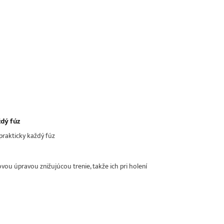
ždý fúz
 prakticky každý fúz
ovou úpravou znižujúcou trenie, takže ich pri holení