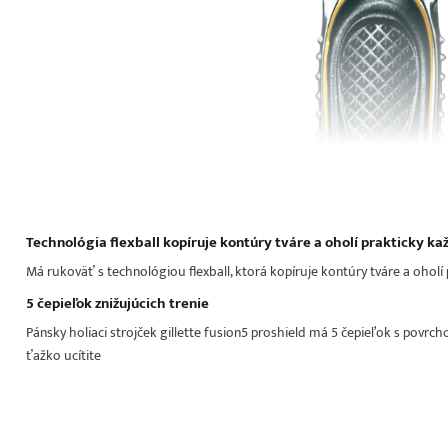
Technológia flexball kopíruje kontúry tváre a oholí prakticky ka
Má rukoväť s technológiou flexball, ktorá kopíruje kontúry tváre a oholí
5 čepieľok znižujúcich trenie
Pánsky holiaci strojček gillette fusion5 proshield má 5 čepieľok s povrch
ťažko ucítite