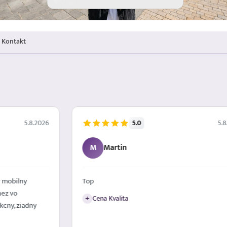
Kontakt
5.0
5.8.2026
5.8
T
Teodor
Veľmi dobre sa mi nakupovalo, vedeli mi s
radosťou poradiť a pomôcť pri výbere
Komunikacia Doručenie
+