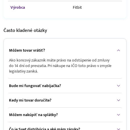
Výrobca
Fitbit
Často kladené
otázky
Môžem tovar vrátiť?
Ako koncový zákazník máte právo na odstúpenie od zmluvy
do 14 dní od prevzatia. Pri nákupe na IČO toto právo v zmysle
legislatívy zaniká.
Bude mi fungovať nabíjačka?
Kedy mi tovar doručíte?
Môžem nakúpiť na splátky?
Čo je Svet distribúcia a aké mám záruky?