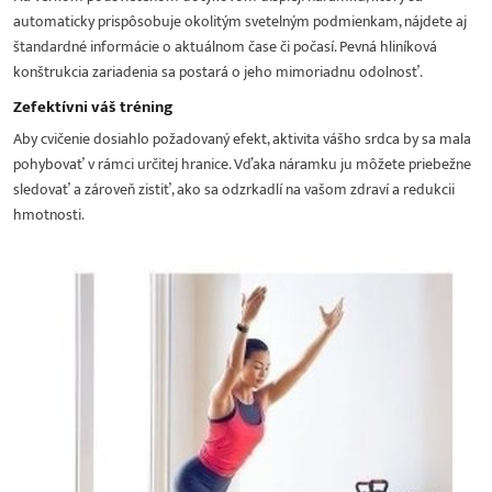
automaticky prispôsobuje okolitým svetelným podmienkam, nájdete aj
štandardné informácie o aktuálnom čase či počasí. Pevná hliníková
konštrukcia zariadenia sa postará o jeho mimoriadnu odolnosť.
Zefektívni váš tréning
Aby cvičenie dosiahlo požadovaný efekt, aktivita vášho srdca by sa mala
pohybovať v rámci určitej hranice. Vďaka náramku ju môžete priebežne
sledovať a zároveň zistiť, ako sa odzrkadlí na vašom zdraví a redukcii
hmotnosti.