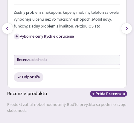
Ziadny problem s nakupom, kupeny mobilny telefon za ovela
vyhodnejsiu cenu nez vo "vacsich" eshopoch. Mobil novy,
funkcny, ziadny problem s kvalitou, verziou OS atd.
+
Vyborne ceny Rychle dorucenie
Recenzia obchodu
✓ Odporúča
Recenzie
produktu
+ Pridať recenziu
Produkt zatiaľ nebol hodnotený. Buďte prvý, kto sa podelí o svoju
skúsenosť.