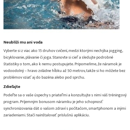
Neublíži mu ani voda
Vyberte si z viac ako 15 druhov cvičení, medzi ktorými nechýba jogging,
bicyklovanie, plávanie či joga. Stanovte si cieľ a sledujte podrobné
štatistiky o tom, ako k nemu postupujete. Pripomeňme, že náramok je
vodoodolný – hravo zvládne hĺbku až 50 metrov, takže si ho môžete bez
problémov vziať aj do bazéna alebo pod sprchu.
Zdieľajte
Podeľte sa o vaše úspechy s priateľmi a konzultujte s nimi váš tréningový
program. Príjemným bonusom náramku je jeho schopnosť
synchronizovania dát o vašom zdraví s počítačom, smartphonom a inými
zariadeniami. Stačí nainštalovať príslušnú aplikáciu.