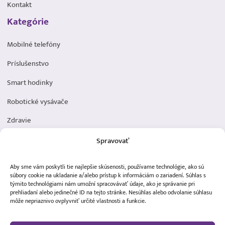
Kontakt
Kategórie
Mobilné telefóny
Príslušenstvo
Smart hodinky
Robotické vysávače
Zdravie
Elektromobilita
Spravovať
Herná zóna
Aby sme vám poskytli tie najlepšie skúsenosti, používame technológie, ako sú
Dôležité odkazy
súbory cookie na ukladanie a/alebo prístup k informáciám o zariadení. Súhlas s
týmito technológiami nám umožní spracovávať údaje, ako je správanie pri
prehliadaní alebo jedinečné ID na tejto stránke. Nesúhlas alebo odvolanie súhlasu
Obchodné podmienky
môže nepriaznivo ovplyvniť určité vlastnosti a funkcie.
Ochrana osobných údajov