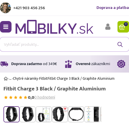
Doprava a platba
+421 903 456 256
0
bmenu
bmenu
bmenu
Doprava zadarmo
od 349€
Overené
zákazníkmi
›
…
›
Chytré náramky
›
Fitbit
Fitbit Charge 3 Black / Graphite Aluminium
Fitbit Charge 3 Black / Graphite Aluminium
bmenu
0,0
0 hodnotení
bmenu
Úrok
17,99 %
p.a.