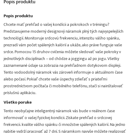
Popis
produktu
Popis produktu
Chcete mať prehľad o vašej kondícii a pokrokoch v tréningu?
Predstavujeme moderný designový náramok plný tých najvyspelejších
technológií. Monitoruje srdcovú frekvenciu, intenzitu vášho spánku,
prezradí vám počet spálených kalórií a ukáže, ako práve funguje vaše
srdce. Pomocou 15 druhov cvičenia môžete sledovať vaše pokroky v
jednotlivých disciplínach – od chôdze a joggingu až po jogu. Všetky
zaznamenané údaje sa zobrazia na prehľadnom dotykovom displeji.
Tento vodoodolný náramok vás zároveň informuje o aktuálnom čase
alebo počasí. Pokiaľ chcete vaše úspechy zdieľať s priateľmi
prostredníctvom počítača či mobilného telefónu, stačí si nainštalovať
príslušnú aplikáciu.
Všetko poruke
Tento neobyčajne inteligentný náramok vás bude v reálnom čase
informovať o vašej fyzickej kondícii. Získate prehľad o srdcovej
frekvencii. kvalite vášho spánku či množstve spálených kalórií. Na jedno
nabitie vydrží pracovať až 7 dní. S náramkom navyše môžete realizovať