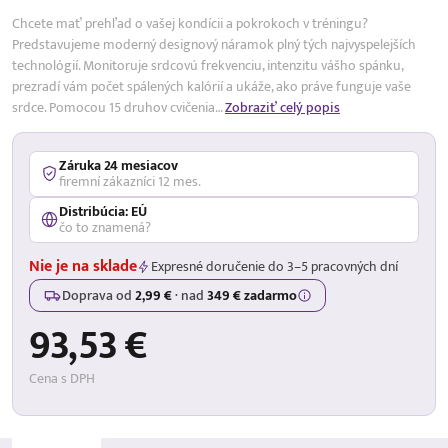
Chcete mať prehľad o vašej kondícii a pokrokoch v tréningu?
Predstavujeme moderný designový náramok plný tých najvyspelejších
technológií. Monitoruje srdcovú frekvenciu, intenzitu vášho spánku,
prezradí vám počet spálených kalórií a ukáže, ako práve funguje vaše
srdce. Pomocou 15 druhov cvičenia…
Zobraziť celý popis
Záruka 24 mesiacov
firemní zákazníci 12 mes.
Distribúcia: EÚ
čo to znamená?
Nie je na sklade
Expresné doručenie do 3–5 pracovných dní
Doprava od
2,99 €
·
nad
349 € zadarmo
93,53 €
Cena s DPH