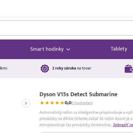
Tablety
Smart hodinky
íkmi
2 roky záruka
na tovar
Dyson V15s Detect Submarine
0,0
0 hodnotení
Automatický režim sa inteligentne prispôsobuje a opti
prevádzky na dlhšie čistenie, zatiaľ čo režim Boost je
zdvojnásobuje čas prevádzky. Dodatočná…
Zobraziť ce