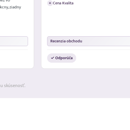
nez vo
Cena Kvalita
+
kcny, ziadny
Recenzia obchodu
✓ Odporúča
ju skúsenosť.