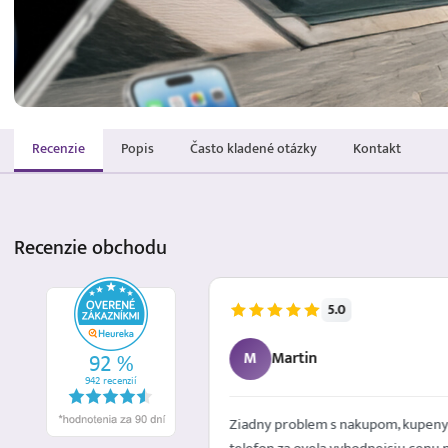
Recenzie
Popis
Často kladené otázky
Kontakt
Recenzie
obchodu
5.0
5.8.2026
M
Martin
é mailom. Spokojna
Ziadny problem s nakupom, kupeny