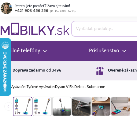
Potrebujete pomôcť? Zavolajte nám!
+421 903 456 256
(
Po-Pia: 9:00 - 14:30
)
ubmenu
ubmenu
Mobilné telefóny
Príslušenstvo
ubmenu
Doprava zadarmo
od 349€
Overené
zákazn
›
Vysávače
›
Tyčové vysávače
›
Dyson V15s Detect Submarine
ubmenu
Úrok
17,99 %
p.a.
ubmenu