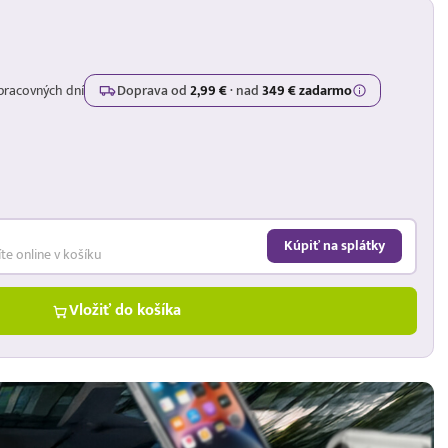
pracovných dní
Doprava od
2,99 €
·
nad
349 € zadarmo
Kúpiť na splátky
íte online v košíku
Vložiť do košíka