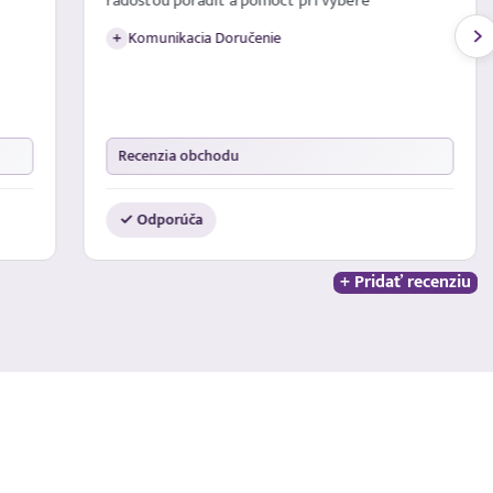
radosťou poradiť a pomôcť pri výbere
Komunikacia Doručenie
+
Recenzia obchodu
✓ Odporúča
+ Pridať recenziu