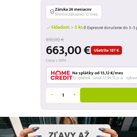
Záruka 24 mesiacov
firemní zákazníci 12 mes.
Skladom > 5 ks
Expresné doručenie do 3–5 
850,00 €
663,00 €
Ušetríte 187 €
Cena s DPH
Na splátky od 15,12 €/mes
72 splátok · úrok 17,99 % p. a. · vybav