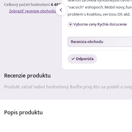
telefon za ovela vyhodnejsiu cenu 
Celkový počet hodnotení
4 486
"vacsich" eshopoch. Mobil novy, fun
Zobraziť recenzie obchodu
problem s kvalitou, verziou OS atd.
Vyborne ceny Rychle dorucenie
+
Recenzia obchodu
✓ Odporúča
Recenzie
produktu
Produkt zatiaľ nebol hodnotený. Buďte prvý, kto sa podelí o svo
Popis
produktu