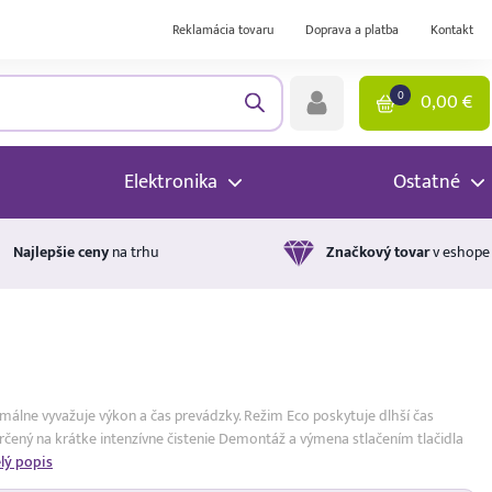
Reklamácia tovaru
Doprava a platba
Kontakt
0
0,00
€
Elektronika
Ostatné
Najlepšie ceny
na trhu
Značkový tovar
v eshope
málne vyvažuje výkon a čas prevádzky. Režim Eco poskytuje dlhší čas
 určený na krátke intenzívne čistenie Demontáž a výmena stlačením tlačidla
lý popis