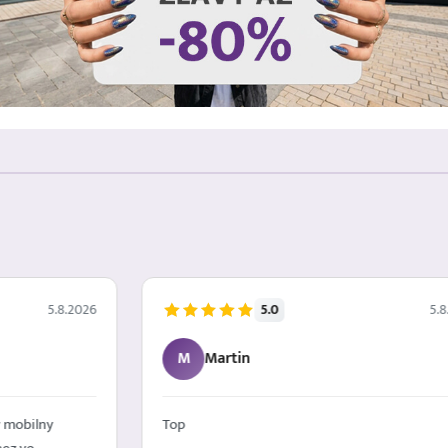
5.0
5.8.2026
5.8
M
Martin
 mobilny
Top