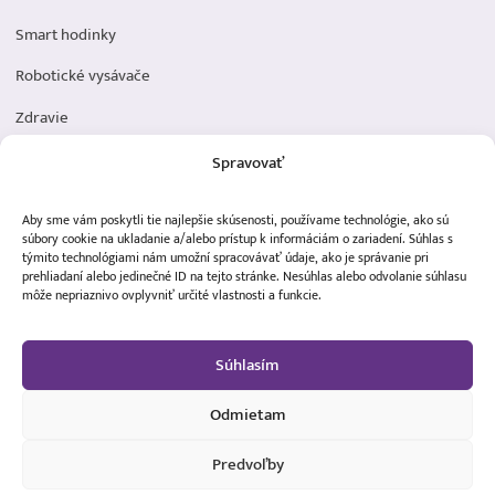
Smart hodinky
Robotické vysávače
Zdravie
Elektromobilita
Spravovať
Herná zóna
Aby sme vám poskytli tie najlepšie skúsenosti, používame technológie, ako sú
Dôležité odkazy
súbory cookie na ukladanie a/alebo prístup k informáciám o zariadení. Súhlas s
týmito technológiami nám umožní spracovávať údaje, ako je správanie pri
prehliadaní alebo jedinečné ID na tejto stránke. Nesúhlas alebo odvolanie súhlasu
Obchodné podmienky
môže nepriaznivo ovplyvniť určité vlastnosti a funkcie.
Ochrana osobných údajov
Súhlasím
Doprava a platba
Reklamácia tovaru
Odmietam
Predvoľby
50,00 €
Vložiť do košíka
MDistribution s.r.o. - Všetky práva vyhradené ©2024