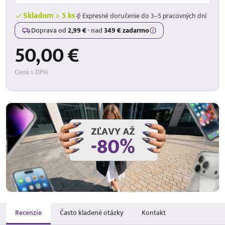
Skladom > 5 ks
Expresné doručenie do 3–5 pracovných dní
Doprava od
2,99 €
·
nad
349 € zadarmo
50,00 €
Cena s DPH
Recenzie
Často kladené otázky
Kontakt