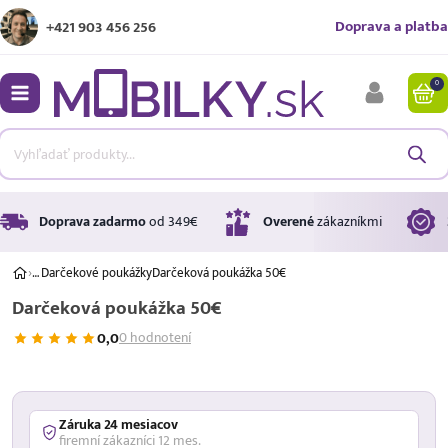
Doprava a platba
+421 903 456 256
0
bmenu
bmenu
bmenu
Doprava zadarmo
od 349€
Overené
zákazníkmi
›
…
Darčekové poukážky
Darčeková poukážka 50€
Darčeková poukážka 50€
bmenu
0,0
0 hodnotení
bmenu
Úrok
17,99 %
p.a.
Záruka 24 mesiacov
firemní zákazníci 12 mes.