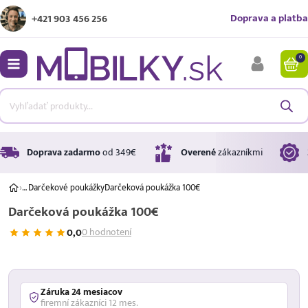
Doprava a platba
+421 903 456 256
0
bmenu
bmenu
bmenu
Doprava zadarmo
od 349€
Overené
zákazníkmi
›
…
Darčekové poukážky
Darčeková poukážka 100€
Darčeková poukážka 100€
bmenu
0,0
0 hodnotení
bmenu
Úrok
17,99 %
p.a.
Záruka 24 mesiacov
firemní zákazníci 12 mes.