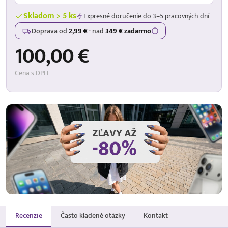
Skladom > 5 ks
Expresné doručenie do 3–5 pracovných dní
Doprava od
2,99 €
·
nad
349 € zadarmo
100,00 €
Cena s DPH
Recenzie
Často kladené otázky
Kontakt