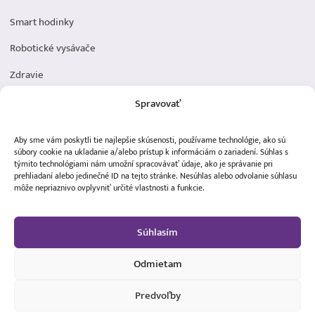
Smart hodinky
Robotické vysávače
Zdravie
Elektromobilita
Spravovať
Herná zóna
Aby sme vám poskytli tie najlepšie skúsenosti, používame technológie, ako sú
Dôležité odkazy
súbory cookie na ukladanie a/alebo prístup k informáciám o zariadení. Súhlas s
týmito technológiami nám umožní spracovávať údaje, ako je správanie pri
prehliadaní alebo jedinečné ID na tejto stránke. Nesúhlas alebo odvolanie súhlasu
Obchodné podmienky
môže nepriaznivo ovplyvniť určité vlastnosti a funkcie.
Ochrana osobných údajov
Súhlasím
Doprava a platba
Reklamácia tovaru
Odmietam
Predvoľby
100,00 €
Vložiť do košíka
MDistribution s.r.o. - Všetky práva vyhradené ©2024