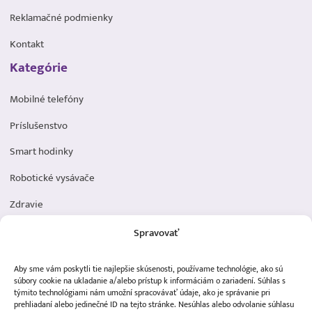
Reklamačné podmienky
Kontakt
Kategórie
Mobilné telefóny
Príslušenstvo
Smart hodinky
Robotické vysávače
Zdravie
Elektromobilita
Spravovať
Herná zóna
Aby sme vám poskytli tie najlepšie skúsenosti, používame technológie, ako sú
Dôležité odkazy
súbory cookie na ukladanie a/alebo prístup k informáciám o zariadení. Súhlas s
týmito technológiami nám umožní spracovávať údaje, ako je správanie pri
prehliadaní alebo jedinečné ID na tejto stránke. Nesúhlas alebo odvolanie súhlasu