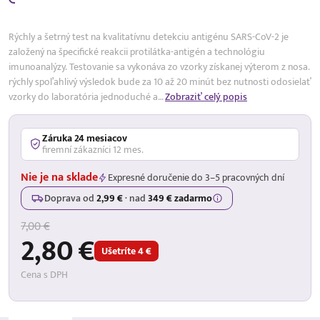
Rýchly a šetrný test na kvalitatívnu detekciu antigénu SARS-CoV-2 je
založený na špecifické reakcii protilátka-antigén a technológiu
imunoanalýzy. Testovanie sa vykonáva zo vzorky získanej výterom z nosa.
rýchly spoľahlivý výsledok bude za 10 až 20 minút bez nutnosti odosielať
vzorky do laboratória jednoduché a…
Zobraziť celý popis
Záruka 24 mesiacov
firemní zákazníci 12 mes.
Nie je na sklade
Expresné doručenie do 3–5 pracovných dní
Doprava od
2,99 €
·
nad
349 € zadarmo
7,00 €
2,80 €
Ušetríte 4 €
Cena s DPH