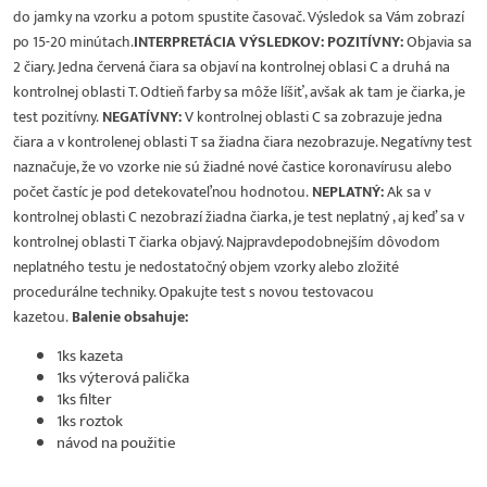
do jamky na vzorku a potom spustite časovač. Výsledok sa Vám zobrazí
po 15-20 minútach.
INTERPRETÁCIA VÝSLEDKOV:
POZITÍVNY:
Objavia sa
2 čiary. Jedna červená čiara sa objaví na kontrolnej oblasi C a druhá na
kontrolnej oblasti T. Odtieň farby sa môže líšiť, avšak ak tam je čiarka, je
test pozitívny.
NEGATÍVNY:
V kontrolnej oblasti C sa zobrazuje jedna
čiara a v kontrolenej oblasti T sa žiadna čiara nezobrazuje. Negatívny test
naznačuje, že vo vzorke nie sú žiadné nové častice koronavírusu alebo
počet častíc je pod detekovateľnou hodnotou.
NEPLATNÝ:
Ak sa v
kontrolnej oblasti C nezobrazí žiadna čiarka, je test neplatný , aj keď sa v
kontrolnej oblasti T čiarka objavý. Najpravdepodobnejším dôvodom
neplatného testu je nedostatočný objem vzorky alebo zložité
procedurálne techniky. Opakujte test s novou testovacou
kazetou.
Balenie obsahuje:
1ks kazeta
1ks výterová palička
1ks filter
1ks roztok
návod na použitie