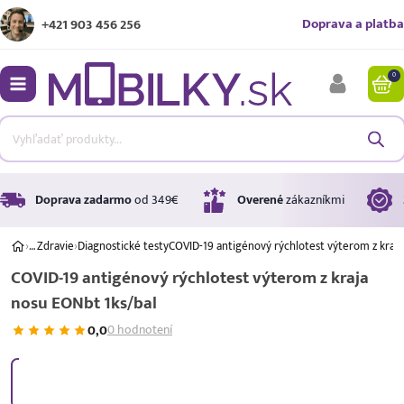
Doprava a platba
+421 903 456 256
0
bmenu
bmenu
bmenu
Doprava zadarmo
od 349€
Overené
zákazníkmi
›
…
Zdravie
›
Diagnostické testy
COVID-19 antigénový rýchlotest výterom z kraj
COVID-19 antigénový rýchlotest výterom z kraja
bmenu
nosu EONbt 1ks/bal
bmenu
0,0
0 hodnotení
Úrok
17,99 %
p.a.