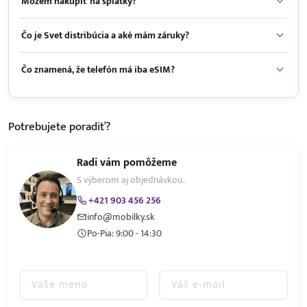
Môžem nakúpiť na splátky?
Čo je Svet distribúcia a aké mám záruky?
Čo znamená, že telefón má iba eSIM?
Potrebujete
poradiť?
Radi vám pomôžeme
S výberom aj objednávkou.
+421 903 456 256
info@mobilky.sk
Po-Pia: 9:00 - 14:30