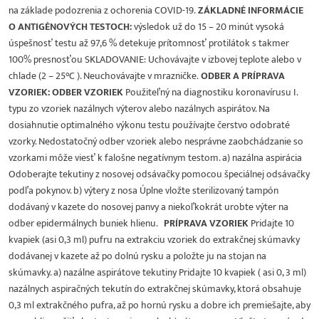
na základe podozrenia z ochorenia COVID-19.
ZÁKLADNÉ INFORMÁCIE
O ANTIGÉNOVÝCH TESTOCH:
výsledok už do 15 – 20 minút vysoká
úspešnosť testu až 97,6 % detekuje prítomnosť protilátok s takmer
100% presnosťou SKLADOVANIE: Uchovávajte v izbovej teplote alebo v
chlade (2 – 25°C ). Neuchovávajte v mrazničke.
ODBER A PRÍPRAVA
VZORIEK: ODBER VZORIEK
Použiteľný na diagnostiku koronavírusu I.
typu zo vzoriek nazálnych výterov alebo nazálnych aspirátov. Na
dosiahnutie optimalného výkonu testu používajte čerstvo odobraté
vzorky. Nedostatočný odber vzoriek alebo nesprávne zaobchádzanie so
vzorkami môže viesť k falošne negatívnym testom. a) nazálna aspirácia
Odoberajte tekutiny z nosovej odsávačky pomocou špeciálnej odsávačky
podľa pokynov. b) výtery z nosa Úplne vložte sterilizovaný tampón
dodávaný v kazete do nosovej panvy a niekoľkokrát urobte výter na
odber epidermálnych buniek hlienu.
PRÍPRAVA VZORIEK
Pridajte 10
kvapiek (asi 0,3 ml) pufru na extrakciu vzoriek do extrakčnej skúmavky
dodávanej v kazete až po dolnú rysku a položte ju na stojan na
skúmavky. a) nazálne aspirátove tekutiny Pridajte 10 kvapiek ( asi 0, 3 ml)
nazálnych aspiračných tekutín do extrakčnej skúmavky, ktorá obsahuje
0,3 ml extrakčného pufra, až po hornú rysku a dobre ich premiešajte, aby