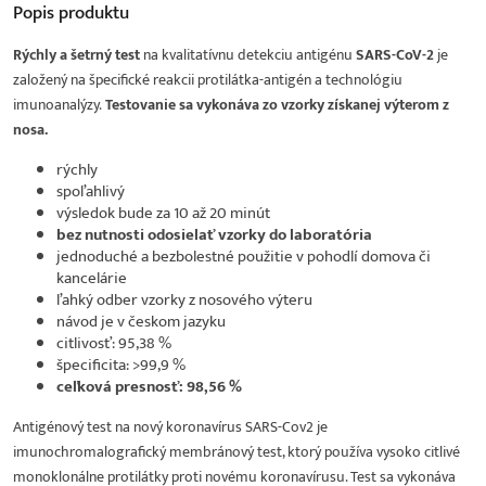
Popis
produktu
Rýchly a šetrný test
na kvalitatívnu detekciu antigénu
SARS-CoV-2
je
založený na špecifické reakcii protilátka-antigén a technológiu
imunoanalýzy.
Testovanie sa vykonáva zo vzorky získanej výterom z
nosa.
rýchly
spoľahlivý
výsledok bude za 10 až 20 minút
bez nutnosti odosielať vzorky do laboratória
jednoduché a bezbolestné použitie v pohodlí domova či
kancelárie
ľahký odber vzorky z nosového výteru
návod je v českom jazyku
citlivosť: 95,38 %
špecificita: >99,9 %
ceľková presnosť: 98,56 %
Antigénový test na nový koronavírus SARS-Cov2 je
imunochromalografický membránový test, ktorý používa vysoko citlivé
monoklonálne protilátky proti novému koronavírusu. Test sa vykonáva