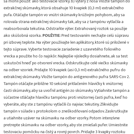
sa mohli použiť ako testovacie vzorky. b) výtery z nosa Vložte tampón do
extrakčnej skúmavky, ktorá obsahuje 10 kvapiek (0,3 ml) extrakčného
pufa. Otáčajte tampón vo vnútri skúmavky krúživým pohybom, aby sa
rolovala strana extrakčnej skúmavky tak, aby sa z tampónu vytlačila a
reabsorbovala tekutina. Odstraňte výter. Extrahovaný roztok sa použije
ako skúšobná vzorka.
POUŽITIE:
Pred testovaním nechajte celú súpravu
pri izbovej teplote. Na výter používajte len aplikátory, ktoré sú priložené v
tejto súprave. Vyberte testovacie zariadenie z uzavretého foliového
vrecka a použite ho čo najskôr. Najlepšie výsledky dosiahnete, ak sa test
uskutoční hneď po otvorení vrecka. Odskrutkujte celé viečko skúmavky
na odber vzoriek. Pridajte 10 kvapiek (asi 0,3 ml) extrakčného pufru do
extrakčnej skúmavky. Vložte tampón do antigenového pufra SARS-Cov 2.
Tampón otáčajte približne 10 sekúnd pritlačením hlavičky k vnútornej
časti skúmavky, aby sa uvoľnil antigén zo skúmavky. Vytiahnite tampón a
súčastne stláčajte hlavičku tampónu proti vnútornej časti pufra, keď ho
vyberáte, aby ste z tampónu vytlačili čo najviac tekutiny. Zlikvidujte
tampón v súlade s protokolom o zneškodňovaní odpadov. Zaskrutkujte
a utiahnite uzáver na skúmavku na odber vzorky. Potom intenzívne
pretrepte skúmavku na odber vzorky, aby ste zmiešali pufer. Umiestnite
testovaciu pomôcku na čistý a rovný povrch. Pridajte 3 kvapky roztoku