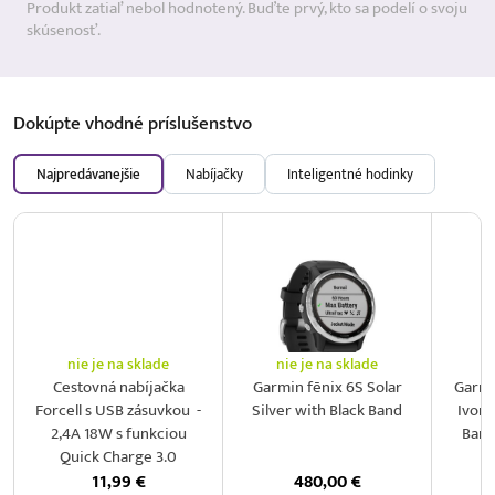
Produkt zatiaľ nebol hodnotený. Buďte prvý, kto sa podelí o svoju
skúsenosť.
Dokúpte vhodné
príslušenstvo
Najpredávanejšie
Nabíjačky
Inteligentné hodinky
nie je na sklade
nie je na sklade
n
‎Cestovná nabíjačka
Garmin fēnix 6S Solar
Garmi
Forcell s USB zásuvkou‎ ‎ -
Silver with Black Band
Ivory
2,4A 18W s funkciou
Band
Quick Charge 3.0‎
11,99
€
480,00
€