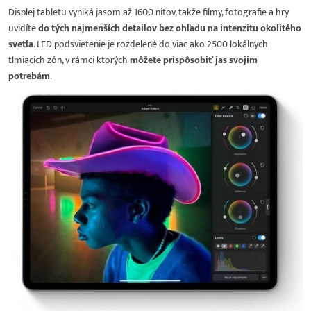
Displej tabletu vyniká jasom až 1600 nitov, takže filmy, fotografie a hry
uvidíte
do tých najmenších detailov bez ohľadu na intenzitu okolitého
svetla
. LED podsvietenie je rozdelené do viac ako 2500 lokálnych
tlmiacich zón, v rámci ktorých
môžete prispôsobiť jas svojim
potrebám
.