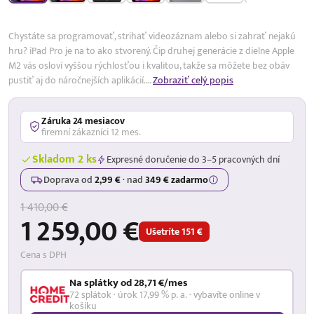
Chystáte sa programovať, strihať videozáznam alebo si zahrať nejakú
hru? iPad Pro je na to ako stvorený. Čip druhej generácie z dielne Apple
M2 vás osloví vyššou rýchlosťou i kvalitou, takže sa môžete bez obáv
pustiť aj do náročnejších aplikácií.…
Zobraziť celý popis
Záruka 24 mesiacov
firemní zákazníci 12 mes.
Skladom 2 ks
Expresné doručenie do 3–5 pracovných dní
Doprava od
2,99 €
·
nad
349 € zadarmo
1 410,00 €
1 259,00 €
Ušetríte 151 €
Cena s DPH
Na splátky od 28,71 €/mes
72 splátok · úrok 17,99 % p. a. · vybavíte online v
košíku