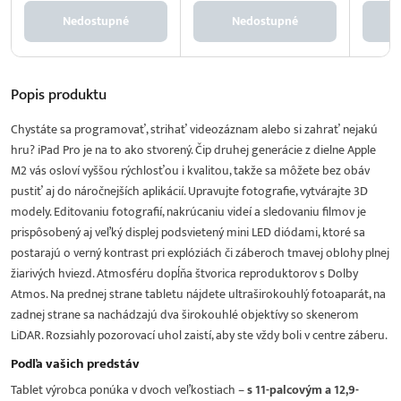
Nedostupné
Nedostupné
Popis
produktu
Chystáte sa programovať, strihať videozáznam alebo si zahrať nejakú
hru? iPad Pro je na to ako stvorený. Čip druhej generácie z dielne Apple
M2 vás osloví vyššou rýchlosťou i kvalitou, takže sa môžete bez obáv
pustiť aj do náročnejších aplikácií. Upravujte fotografie, vytvárajte 3D
modely. Editovaniu fotografií, nakrúcaniu videí a sledovaniu filmov je
prispôsobený aj veľký displej podsvietený mini LED diódami, ktoré sa
postarajú o verný kontrast pri explóziách či záberoch tmavej oblohy plnej
žiarivých hviezd. Atmosféru dopĺňa štvorica reproduktorov s Dolby
Atmos. Na prednej strane tabletu nájdete ultraširokouhlý fotoaparát, na
zadnej strane sa nachádzajú dva širokouhlé objektívy so skenerom
LiDAR. Rozsiahly pozorovací uhol zaistí, aby ste vždy boli v centre záberu.
Podľa vašich predstáv
Tablet výrobca ponúka v dvoch veľkostiach –
s 11-palcovým a 12,9-