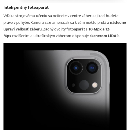
Inteligentný fotoaparát
Vďaka strojovému učeniu sa ocitnete v centre záberu aj keď budete
práve v pohybe. Kamera zaznamená, ak sa k vám niekto pridá a
následne
upraví veľkosť záberu
. Zadný dvojitý fotoaparát s
10-Mpx a 12-
Mpx
rozlíšením a ultraširokým záberom disponuje
skenerom LiDAR
.