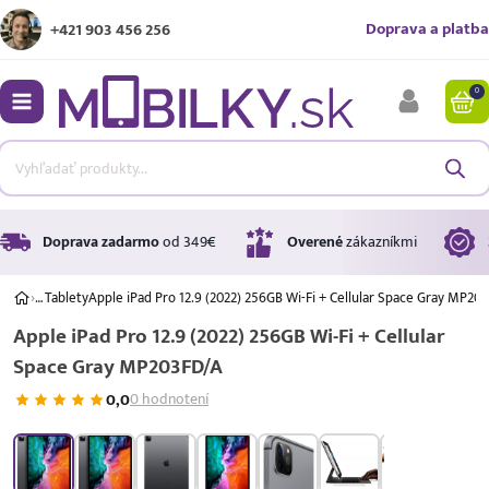
Doprava a platba
+421 903 456 256
0
bmenu
bmenu
bmenu
Doprava zadarmo
od 349€
Overené
zákazníkmi
›
…
Tablety
Apple iPad Pro 12.9 (2022) 256GB Wi-Fi + Cellular Space Gray MP20
Apple iPad Pro 12.9 (2022) 256GB Wi-Fi + Cellular
bmenu
Space Gray MP203FD/A
bmenu
0,0
0 hodnotení
Úrok
17,99 %
p.a.