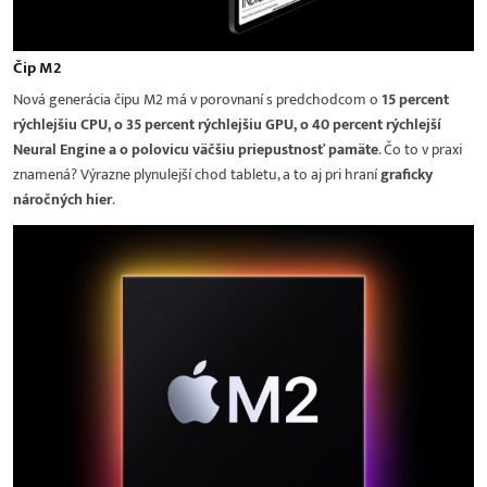
Čip M2
Nová generácia čipu M2 má v porovnaní s predchodcom o
15 percent
rýchlejšiu CPU, o 35 percent rýchlejšiu GPU, o 40 percent rýchlejší
Neural Engine a o polovicu väčšiu priepustnosť pamäte
. Čo to v praxi
znamená? Výrazne plynulejší chod tabletu, a to aj pri hraní
graficky
náročných hier
.