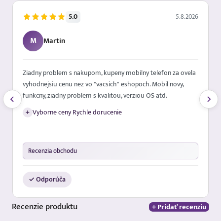
5.0
5.8.2026
M
Martin
Ziadny problem s nakupom, kupeny mobilny telefon za ovela
vyhodnejsiu cenu nez vo "vacsich" eshopoch. Mobil novy,
funkcny, ziadny problem s kvalitou, verziou OS atd.
+
Vyborne ceny Rychle dorucenie
Recenzia obchodu
✓ Odporúča
Recenzie
produktu
+ Pridať recenziu