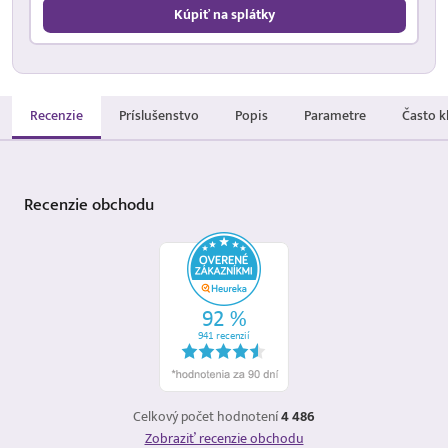
Kúpiť na splátky
Recenzie
Príslušenstvo
Popis
Parametre
Často k
Recenzie
obchodu
Celkový počet hodnotení
4 486
Zobraziť recenzie obchodu