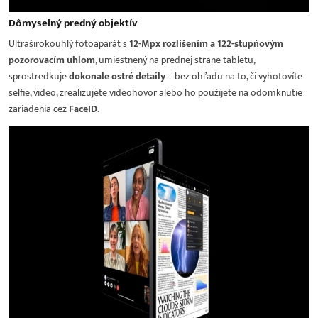
Dômyselný predný objektív
Ultraširokouhlý fotoaparát s
12-Mpx rozlíšením a 122-stupňovým
pozorovacím uhlom
, umiestnený na prednej strane tabletu,
sprostredkuje
dokonale ostré detaily
– bez ohľadu na to, či vyhotovíte
selfie, video, zrealizujete videohovor alebo ho použijete na odomknutie
zariadenia cez
FaceID
.