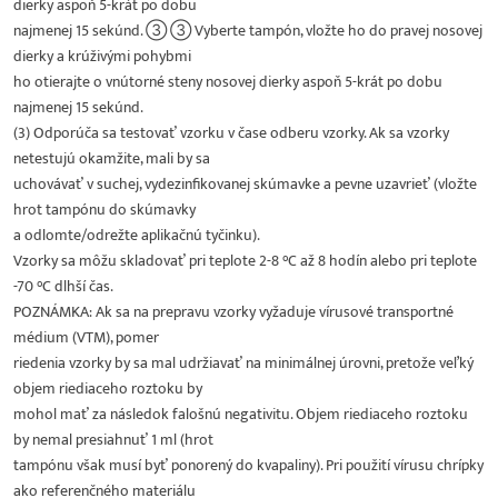
dierky aspoň 5-krát po dobu
najmenej 15 sekúnd. ③ ③ Vyberte tampón, vložte ho do pravej nosovej
dierky a krúživými pohybmi
ho otierajte o vnútorné steny nosovej dierky aspoň 5-krát po dobu
najmenej 15 sekúnd.
(3) Odporúča sa testovať vzorku v čase odberu vzorky. Ak sa vzorky
netestujú okamžite, mali by sa
uchovávať v suchej, vydezinfikovanej skúmavke a pevne uzavrieť (vložte
hrot tampónu do skúmavky
a odlomte/odrežte aplikačnú tyčinku).
Vzorky sa môžu skladovať pri teplote 2-8 °C až 8 hodín alebo pri teplote
-70 °C dlhší čas.
POZNÁMKA: Ak sa na prepravu vzorky vyžaduje vírusové transportné
médium (VTM), pomer
riedenia vzorky by sa mal udržiavať na minimálnej úrovni, pretože veľký
objem riediaceho roztoku by
mohol mať za následok falošnú negativitu. Objem riediaceho roztoku
by nemal presiahnuť 1 ml (hrot
tampónu však musí byť ponorený do kvapaliny). Pri použití vírusu chrípky
ako referenčného materiálu