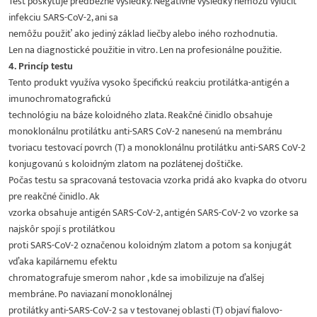
Test poskytuje predbežné výsledky. Negatívne výsledky nemôžu vylúčiť
infekciu SARS-CoV-2, ani sa
nemôžu použiť ako jediný základ liečby alebo iného rozhodnutia.
Len na diagnostické použitie in vitro. Len na profesionálne použitie.
4. Princíp testu
Tento produkt využíva vysoko špecifickú reakciu protilátka-antigén a
imunochromatografickú
technológiu na báze koloidného zlata. Reakčné činidlo obsahuje
monoklonálnu protilátku anti-SARS CoV-2 nanesenú na membránu
tvoriacu testovací povrch (T) a monoklonálnu protilátku anti-SARS CoV-2
konjugovanú s koloidným zlatom na pozlátenej doštičke.
Počas testu sa spracovaná testovacia vzorka pridá ako kvapka do otvoru
pre reakčné činidlo. Ak
vzorka obsahuje antigén SARS-CoV-2, antigén SARS-CoV-2 vo vzorke sa
najskôr spojí s protilátkou
proti SARS-CoV-2 označenou koloidným zlatom a potom sa konjugát
vďaka kapilárnemu efektu
chromatografuje smerom nahor , kde sa imobilizuje na ďalšej
membráne. Po naviazaní monoklonálnej
protilátky anti-SARS-CoV-2 sa v testovanej oblasti (T) objaví fialovo-