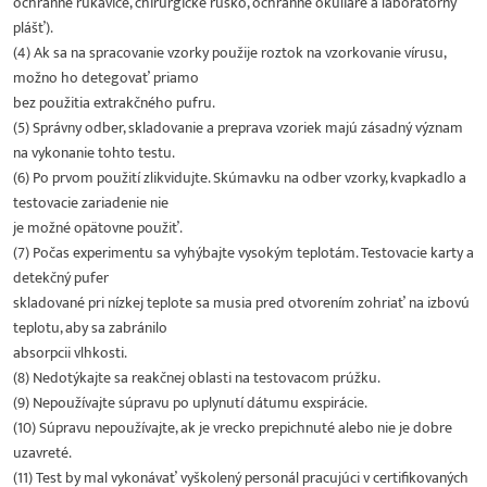
ochranné rukavice, chirurgické rúško, ochranné okuliare a laboratórny
plášť).
(4) Ak sa na spracovanie vzorky použije roztok na vzorkovanie vírusu,
možno ho detegovať priamo
bez použitia extrakčného pufru.
(5) Správny odber, skladovanie a preprava vzoriek majú zásadný význam
na vykonanie tohto testu.
(6) Po prvom použití zlikvidujte. Skúmavku na odber vzorky, kvapkadlo a
testovacie zariadenie nie
je možné opätovne použiť.
(7) Počas experimentu sa vyhýbajte vysokým teplotám. Testovacie karty a
detekčný pufer
skladované pri nízkej teplote sa musia pred otvorením zohriať na izbovú
teplotu, aby sa zabránilo
absorpcii vlhkosti.
(8) Nedotýkajte sa reakčnej oblasti na testovacom prúžku.
(9) Nepoužívajte súpravu po uplynutí dátumu exspirácie.
(10) Súpravu nepoužívajte, ak je vrecko prepichnuté alebo nie je dobre
uzavreté.
(11) Test by mal vykonávať vyškolený personál pracujúci v certifikovaných