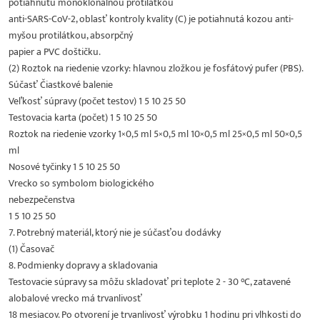
potiahnutú monoklonálnou protilátkou
anti-SARS-CoV-2, oblasť kontroly kvality (C) je potiahnutá kozou anti-
myšou protilátkou, absorpčný
papier a PVC doštičku.
(2) Roztok na riedenie vzorky: hlavnou zložkou je fosfátový pufer (PBS).
Súčasť Čiastkové balenie
Veľkosť súpravy (počet testov) 1 5 10 25 50
Testovacia karta (počet) 1 5 10 25 50
Roztok na riedenie vzorky 1×0,5 ml 5×0,5 ml 10×0,5 ml 25×0,5 ml 50×0,5
ml
Nosové tyčinky 1 5 10 25 50
Vrecko so symbolom biologického
nebezpečenstva
1 5 10 25 50
7. Potrebný materiál, ktorý nie je súčasťou dodávky
(1) Časovač
8. Podmienky dopravy a skladovania
Testovacie súpravy sa môžu skladovať pri teplote 2 - 30 °C, zatavené
alobalové vrecko má trvanlivosť
18 mesiacov. Po otvorení je trvanlivosť výrobku 1 hodinu pri vlhkosti do