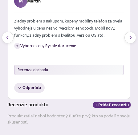
M
Martin
Ziadny problem s nakupom, kupeny mobilny telefon za ovela
vyhodnejsiu cenu nez vo "vacsich" eshopoch. Mobil novy,
funkcny, ziadny problem s kvalitou, verziou OS atd.
+
Vyborne ceny Rychle dorucenie
Recenzia obchodu
✓ Odporúča
Recenzie
produktu
+ Pridať recenziu
Produkt zatiaľ nebol hodnotený. Buďte prvý, kto sa podelí o svoju
skúsenosť.