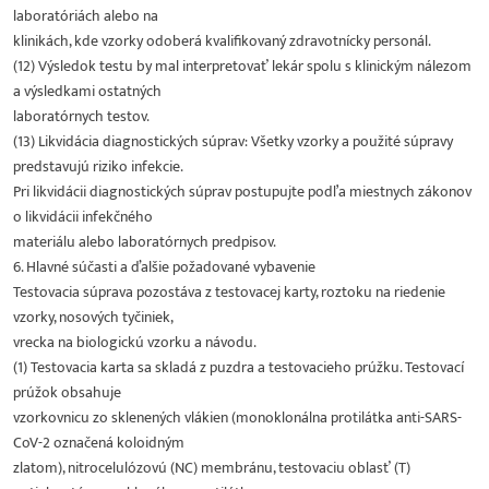
laboratóriách alebo na
klinikách, kde vzorky odoberá kvalifikovaný zdravotnícky personál.
(12) Výsledok testu by mal interpretovať lekár spolu s klinickým nálezom
a výsledkami ostatných
laboratórnych testov.
(13) Likvidácia diagnostických súprav: Všetky vzorky a použité súpravy
predstavujú riziko infekcie.
Pri likvidácii diagnostických súprav postupujte podľa miestnych zákonov
o likvidácii infekčného
materiálu alebo laboratórnych predpisov.
6. Hlavné súčasti a ďalšie požadované vybavenie
Testovacia súprava pozostáva z testovacej karty, roztoku na riedenie
vzorky, nosových tyčiniek,
vrecka na biologickú vzorku a návodu.
(1) Testovacia karta sa skladá z puzdra a testovacieho prúžku. Testovací
prúžok obsahuje
vzorkovnicu zo sklenených vlákien (monoklonálna protilátka anti-SARS-
CoV-2 označená koloidným
zlatom), nitrocelulózovú (NC) membránu, testovaciu oblasť (T)