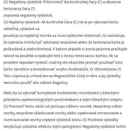
(2) Negatívny výsledok: Prítomnosť iba kontrolnej čiary (C) a absencia
testovacej čiary (T)
znamená negatívny výsledok.
(3) Neplatný výsledok: Ak kontrolná čiara (C) nie je po vykonaní testu
viditeľná, výsledok sa
považuje za neplatný. Vzorka sa musí opätovne otestovať, čo naznačuje,
že operácia mohla byť vykonaná nesprávne alebo že testovacia karta je
poškodená a znehodnotená. V takom prípade si znova pozorne prečítajte
návod na použitie a opakujte test s novou testovacou kartou. Ak sa
problém nepodarí vyriešiť, mali by ste okamžite prestať používať túto
šaržu výrobkov a kontaktovať svojho dodávateľa. 13. Obmedzenia (1)
Táto súprava je určená len na diagnostické účely in vitro a jej výsledky
nemožno použiť ako základ diagnózy.
Malo by sa vykonať komplexné hodnotenie v kombinácii s klinickými
príznakmi, epidemiologickými podmienkami a inými klinickými údajmi.
(2) Presnosť testu závisí od postupu odberu vzoriek. Nesprávny odber
vzorky, nesprávne skladovanie vzorky alebo opakované zmrazovanie a
rozmrazovanie vzorky ovplyvní výsledok testu. (3) Pozitívne výsledky
nevylučujú súbežnú infekciu inými patogénmi. Negatívny výsledok tohto