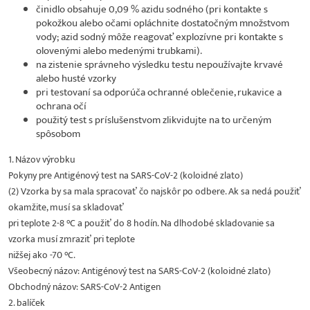
činidlo obsahuje 0,09 % azidu sodného (pri kontakte s
pokožkou alebo očami opláchnite dostatočným množstvom
vody; azid sodný môže reagovať explozívne pri kontakte s
olovenými alebo medenými trubkami).
na zistenie správneho výsledku testu nepoužívajte krvavé
alebo husté vzorky
pri testovaní sa odporúča ochranné oblečenie, rukavice a
ochrana očí
použitý test s príslušenstvom zlikvidujte na to určeným
spôsobom
1. Názov výrobku
Pokyny pre Antigénový test na SARS-CoV-2 (koloidné zlato)
(2) Vzorka by sa mala spracovať čo najskôr po odbere. Ak sa nedá použiť
okamžite, musí sa skladovať
pri teplote 2-8 °C a použiť do 8 hodín. Na dlhodobé skladovanie sa
vzorka musí zmraziť pri teplote
nižšej ako -70 °C.
Všeobecný názov: Antigénový test na SARS-CoV-2 (koloidné zlato)
Obchodný názov: SARS-CoV-2 Antigen
2. balíček