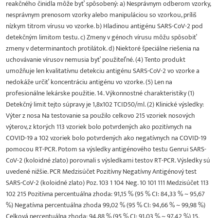
reakčného činidla môže byť spôsobený: a) Nesprávnym odberom vzorky,
nesprávnym prenosom vzorky alebo manipuláciou so vzorkou, príliš
nízkym titrom vírusu vo vzorke. b) Hladinou antigénu SARS-CoV-2 pod
detekčným limitom testu. c) Zmeny v génoch vírusu môžu spôsobiť
zmeny v determinantoch protilátok. d) Niektoré špeciálne riešenia na
uchovávanie vírusov nemusia byť použiteľné. (4) Tento produkt
umožňuje len kvalitatívnu detekciu antigénu SARS-CoV-2 vo vzorke a
nedokáže určiť koncentráciu antigénu vo vzorke. (5) Len na
profesionálne lekárske použitie. 14. Výkonnostné charakteristiky (1)
Detekčný limit tejto súpravy je 1,8x102 TCID50/ml. (2) Klinické výsledky:
Výter z nosa Na testovanie sa použilo celkovo 215 vzoriek nosových
výterov, z ktorých 113 vzoriek bolo potvrdených ako pozitívnych na
COVID-19 a 102 vzoriek bolo potvrdených ako negatívnych na COVID-19
pomocou RT-PCR. Potom sa výsledky antigénového testu Genrui SARS-
CoV-2 (koloidné zlato) porovnali s výsledkami testov RT-PCR. Výsledky sú
uvedené nižšie. PCR Medzisúčet Pozitívny Negatívny Antigénový test
SARS-CoV-2 (koloidné zlato) Poz. 103 1 104 Neg. 10 101 111 Medzisúčet 113
102 215 Pozitívna percentuálna zhoda: 91,15 % (95 % CI: 84,33 % ~ 95,67
%) Negatívna percentuálna zhoda 99,02 % (95 % CI: 94,66 % ~ 99,98 %)
Celková percentuálna zhoda: 94,88 % (95 % CI: 91,03 % ~ 97,42 %) 15.