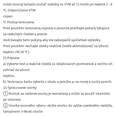
môže nosový tampón zostať stabilný vo VTM až 72 hodín pri teplote 2 - 8
°C. Odporúčame VTM
copan.
11. Postup testovania
Pred použitím testovacej súpravy si pozorne prečítajte pokyny týkajúce
sa reakčných činidiel a presne
dodržiavajte tieto pokyny, aby ste zabezpečili spoľahlivé výsledky.
Pred použitím nechajte všetky reakčné činidlá aklimatizovať na izbovú
teplotu (18-28 °C).
(1) Príprava
a) Vyberte test a reakčné činidlá zo skladovacích podmienok a nechte ich
zohriať na izbovú
teplotu.
b) Testovaciu kartu vyberte z obalu a položte ju na rovný a suchý povrch.
(2) Spracovanie vzorky
① Roztok na riedenie vzorky je namiešaný a môže sa použiť okamžite
po otvorení.
② Vzorka nosového výteru: vložte vzorku do vyššie uvedeného riedidla,
tampónom 5-6krát otočte