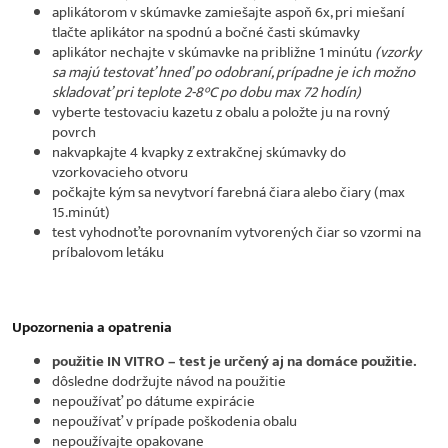
aplikátorom v skúmavke zamiešajte aspoň 6x, pri miešaní
tlačte aplikátor na spodnú a bočné časti skúmavky
aplikátor nechajte v skúmavke na približne 1 minútu
(vzorky
sa majú testovať hneď po odobraní, prípadne je ich možno
skladovať pri teplote 2-8°C po dobu max 72 hodín)
vyberte testovaciu kazetu z obalu a položte ju na rovný
povrch
nakvapkajte 4 kvapky z extrakčnej skúmavky do
vzorkovacieho otvoru
počkajte kým sa nevytvorí farebná čiara alebo čiary (max
15.minút)
test vyhodnoťte porovnaním vytvorených čiar so vzormi na
príbalovom letáku
Upozornenia a opatrenia
použitie IN VITRO – test je určený aj na domáce použitie.
dôsledne dodržujte návod na použitie
nepoužívať po dátume expirácie
nepoužívať v prípade poškodenia obalu
nepoužívajte opakovane