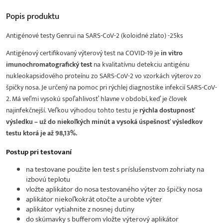
Popis
produktu
Antigénové testy Genrui na SARS-CoV-2 (koloidné zlato) -25ks
Antigénový certifikovaný výterový test na COVID-19 je
in vitro
imunochromatografický test
na kvalitatívnu detekciu antigénu
nukleokapsidového proteínu zo SARS-CoV-2 vo vzorkách výterov zo
špičky nosa. Je určený na pomoc pri rýchlej diagnostike infekcií SARS-CoV-
2. Má veľmi vysokú spoľahlivosť hlavne v období, keď je človek
najinfekčnejší. Veľkou výhodou tohto testu je
rýchla dostupnosť
výsledku – už do niekoľkých minút a vysoká úspešnosť výsledkov
testu ktorá je až 98,13%.
Postup pri testovaní
na testovane použite len test s príslušenstvom zohriaty na
izbovú teplotu
vložte aplikátor do nosa testovaného výter zo špičky nosa
aplikátor niekoľkokrát otočte a urobte výter
aplikátor vytiahnite z nosnej dutiny
do skúmavky s bufferom vložte výterový aplikátor