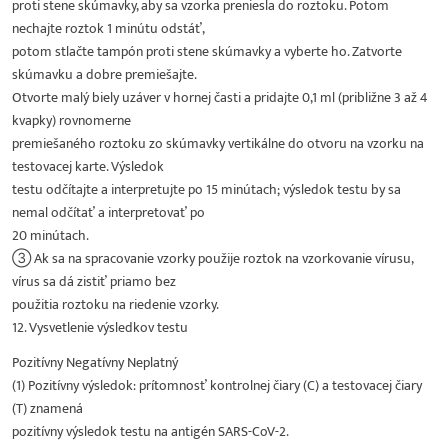
proti stene skúmavky, aby sa vzorka preniesla do roztoku. Potom
nechajte roztok 1 minútu odstáť,
potom stlačte tampón proti stene skúmavky a vyberte ho. Zatvorte
skúmavku a dobre premiešajte.
Otvorte malý biely uzáver v hornej časti a pridajte 0,1 ml (približne 3 až 4
kvapky) rovnomerne
premiešaného roztoku zo skúmavky vertikálne do otvoru na vzorku na
testovacej karte. Výsledok
testu odčítajte a interpretujte po 15 minútach; výsledok testu by sa
nemal odčítať a interpretovať po
20 minútach.
③ Ak sa na spracovanie vzorky použije roztok na vzorkovanie vírusu,
vírus sa dá zistiť priamo bez
použitia roztoku na riedenie vzorky.
12. Vysvetlenie výsledkov testu
Pozitívny Negatívny Neplatný
(1) Pozitívny výsledok: prítomnosť kontrolnej čiary (C) a testovacej čiary
(T) znamená
pozitívny výsledok testu na antigén SARS-CoV-2.