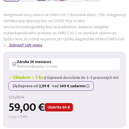
Antigénové testy Genrui na SARS-CoV-2 (koloidné zlato) -25ks Antigénový
certifikovaný výterový test na COVID-19 je in vitro
imunochromatografický test na kvalitatívnu detekciu antigénu
nukleokapsidového proteínu zo SARS-CoV-2 vo vzorkách výterov zo
špičky nosa. Je určený na pomoc pri rýchlej diagnostike infekcií SARS-CoV-
2.…
Zobraziť celý popis
Záruka 24 mesiacov
firemní zákazníci 12 mes.
Skladom > 5 ks
Expresné doručenie do 3–5 pracovných dní
Doprava od
2,99 €
·
nad
349 € zadarmo
125,00 €
59,00 €
Ušetríte 66 €
Cena s DPH