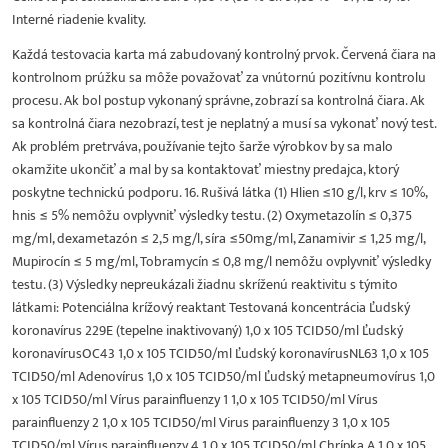
Interné riadenie kvality.
Každá testovacia karta má zabudovaný kontrolný prvok. Červená čiara na
kontrolnom prúžku sa môže považovať za vnútornú pozitívnu kontrolu
procesu. Ak bol postup vykonaný správne, zobrazí sa kontrolná čiara. Ak
sa kontrolná čiara nezobrazí, test je neplatný a musí sa vykonať nový test.
Ak problém pretrváva, používanie tejto šarže výrobkov by sa malo
okamžite ukončiť a mal by sa kontaktovať miestny predajca, ktorý
poskytne technickú podporu. 16. Rušivá látka (1) Hlien ≤10 g/l, krv ≤ 10%,
hnis ≤ 5% nemôžu ovplyvniť výsledky testu. (2) Oxymetazolín ≤ 0,375
mg/ml, dexametazón ≤ 2,5 mg/l, síra ≤50mg/ml, Zanamivir ≤ 1,25 mg/l,
Mupirocín ≤ 5 mg/ml, Tobramycín ≤ 0,8 mg/l nemôžu ovplyvniť výsledky
testu. (3) Výsledky nepreukázali žiadnu skríženú reaktivitu s týmito
látkami: Potenciálna krížový reaktant Testovaná koncentrácia Ľudský
koronavírus 229E (tepelne inaktivovaný) 1,0 x 105 TCID50/ml Ľudský
koronavírusOC43 1,0 x 105 TCID50/ml Ľudský koronavírusNL63 1,0 x 105
TCID50/ml Adenovírus 1,0 x 105 TCID50/ml Ľudský metapneumovírus 1,0
x 105 TCID50/ml Vírus parainfluenzy 1 1,0 x 105 TCID50/ml Vírus
parainfluenzy 2 1,0 x 105 TCID50/ml Virus parainfluenzy 3 1,0 x 105
TCID50/ml Vírus parainfluenzy 4 1,0 x 105 TCID50/ml Chrípka A 1,0 x 105