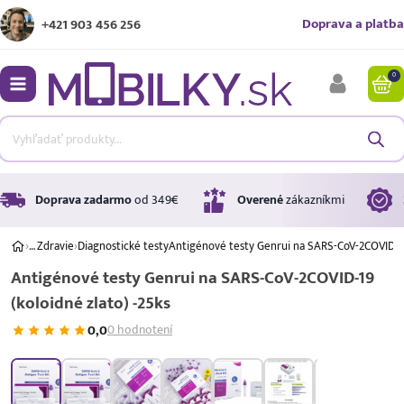
Doprava a platba
+421 903 456 256
0
bmenu
bmenu
bmenu
Doprava zadarmo
od 349€
Overené
zákazníkmi
›
…
Zdravie
›
Diagnostické testy
Antigénové testy Genrui na SARS-CoV-2COVID-19 
Antigénové testy Genrui na SARS-CoV-2COVID-19
bmenu
(koloidné zlato) -25ks
bmenu
0,0
0 hodnotení
Úrok
17,99 %
p.a.