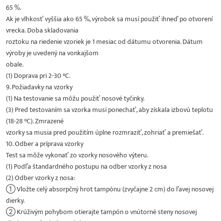
65 %.
Ak je vlhkosť vyššia ako 65 %, výrobok sa musí použiť ihneď po otvorení
vrecka. Doba skladovania
roztoku na riedenie vzoriek je 1 mesiac od dátumu otvorenia. Dátum
výroby je uvedený na vonkajšom
obale.
(1) Doprava pri 2-30 °C.
9. Požiadavky na vzorky
(1) Na testovanie sa môžu použiť nosové tyčinky.
(3) Pred testovaním sa vzorka musí ponechať, aby získala izbovú teplotu
(18-28 °C). Zmrazené
vzorky sa musia pred použitím úplne rozmraziť, zohriať a premiešať.
10. Odber a príprava vzorky
Test sa môže vykonať zo vzorky nosového výteru.
(1) Podľa štandardného postupu na odber vzorky z nosa
(2) Odber vzorky z nosa:
① Vložte celý absorpčný hrot tampónu (zvyčajne 2 cm) do ľavej nosovej
dierky.
② Krúživým pohybom otierajte tampón o vnútorné steny nosovej