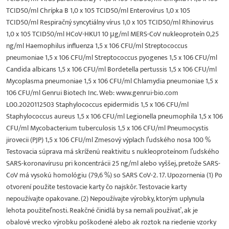
TCID50/ml Chrípka B 1,0 x 105 TCID50/ml Enterovírus 1,0 x 105
TCID50/ml Respiračný syncytiálny vírus 1,0 x 105 TCID50/ml Rhinovirus
1,0 x 105 TCID50/ml HCoV-HKU1 10 μg/ml MERS-CoV nukleoproteín 0,25
ng/ml Haemophilus influenza 1,5 x 106 CFU/ml Streptococcus
pneumoniae 1,5 x 106 CFU/ml Streptococcus pyogenes 1,5 x 106 CFU/ml
Candida albicans 1,5 x 106 CFU/ml Bordetella pertussis 1,5 x 106 CFU/ml
Mycoplasma pneumoniae 1,5 x 106 CFU/ml Chlamydia pneumoniae 1,5 x
106 CFU/ml Genrui Biotech Inc. Web: www.genrui-bio.com
L00.2020112503 Staphylococcus epidermidis 1,5 x 106 CFU/ml
Staphylococcus aureus 1,5 x 106 CFU/ml Legionella pneumophila 1,5 x 106
CFU/ml Mycobacterium tuberculosis 1,5 x 106 CFU/ml Pneumocystis
jirovecii (PJP) 1,5 x 106 CFU/ml Zmesový výplach ľudského nosa 100 %
Testovacia súprava má skríženú reaktivitu s nukleoproteínom ľudského
SARS-koronavírusu pri koncentrácii 25 ng/ml alebo vyššej, pretože SARS-
CoV má vysokú homológiu (79,6 %) so SARS CoV-2. 17. Upozornenia (1) Po
otvorení použite testovacie karty čo najskôr. Testovacie karty
nepoužívajte opakovane. (2) Nepoužívajte výrobky, ktorým uplynula
lehota použiteľnosti. Reakčné činidlá by sa nemali používať, ak je
obalové vrecko výrobku poškodené alebo ak roztok na riedenie vzorky