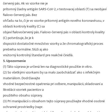
červený pás. Ak vo vzorke nie je
prítomný žiadny antigén SARS-CoV-2, v testovacej oblasti (T) sa neobjaví
fialovo-červený pás. Bez
ohľadu na to, či je vo vzorke prítomný antigén nového koronavírusu, v
oblasti kontroly kvality (C) sa
objaví fialovočervený pás. Fialovo-červený pás v oblasti kontroly kvality
(C) potvrdzuje, že je k
dispozícii dostatočné množstvo vzorky a že chromatografický proces
prebieha normálne. Slúži aj ako
vnútorný kontrolný štandard pre reakčné činidlá.
5. Upozornenie
(1) Táto súprava je určená len na diagnostické použitie in vitro.
(2) So všetkými vzorkami by sa malo zaobchádzať ako s infekčným
materiálom. Dodržiavajte
vhodné bezpečnostné opatrenia pri odbere, manipulácii, skladovaní a
likvidácii vzoriek pacientov a
použitého obsahu súpravy.
(3) Pri manipulácii s obsahom tejto súpravy používajte vhodné osobné
ochranné prostriedky (napr.