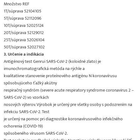
Množstvo REF
1T/súprava 52104105
5T/súprava 52112096
10T/súprava 52025124
20T/súprava 52129012
25T/súprava 52026104
50T/súprava 52027102
3. Určenie a indikácia
Antigénový test Genrui SARS-CoV-2 (koloidné zlato) je
imunochromatografická metóda na rýchle a
kvalitatívne stanovenie proteínového antigénu N koronavírusu
spôsobujúceho ťažký akútny
respiračný syndróm (severe acute respiratory syndrome coronavirus 2 –
SARS-CoV-2) vo vzorkách
nosových výterov. Výrobok je určený pre všetky osoby s podozrením na
infekciu SARS-CoV-2. Test
je určený na pomoc pri diagnostike koronavírusového infekčného
ochorenia (COVID-19)
spôsobeného vírusom SARS-CoV-2.